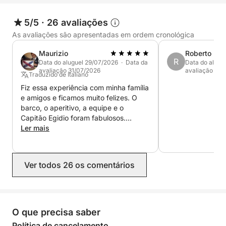
⚓ Itinerário da Experiência
5/5
·
26 avaliações
Possíveis paradas:
As avaliações são apresentadas em ordem cronológica
Maurizio
Roberto
Ilha de Sant'Andrea
R
Data do aluguel 29/07/2026 · Data da
Data do alugu
Punta della Suina
avaliação 31/07/2026
avaliação 24
Traduzido de Italiano
Baía Verde
Fiz essa experiência com minha família
Santa Maria al Bagno
e amigos e ficamos muito felizes. O
Porto Selvaggio
barco, o aperitivo, a equipe e o
Capitão Egidio foram fabulosos.
Paradas para nadar, mergulho com snorkel, relaxar
Recomendo a todos que desejam
Ler mais
passar um ou mais dias relaxando e se
ao sol, almoço com frutos do mar e aperitivo a
divertindo.
bordo.
Ver todos 26 os comentários
🥂 Pacote Incluído
✅ Iate particular com capitão
O que precisa saber
✅ Combustível padrão para navegação costeira
Política de cancelamento