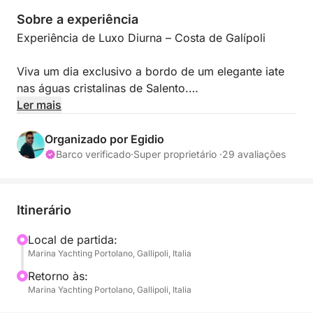
Sobre a experiência
Experiência de Luxo Diurna – Costa de Galípoli
Viva um dia exclusivo a bordo de um elegante iate
nas águas cristalinas de Salento.
Ler mais
Relaxe, aproveite o mar, um aperitivo ao pôr do sol
e faça paradas nas mais belas baías da costa jônica.
Organizado por Egidio
Barco verificado
·
Super proprietário ·
29 avaliações
📍 Partida
Galípoli
Itinerário
Horário recomendado:
Local de partida:
Marina Yachting Portolano, Gallipoli, Italia
Dia Inteiro → 10h30 / 19h
Retorno às:
Experiência ao Pôr do Sol → 18h30 / 22h30
Marina Yachting Portolano, Gallipoli, Italia