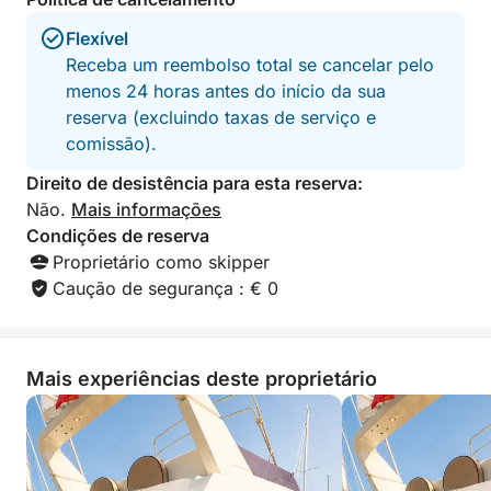
Flexível
✅ Aperitivo premium de Salento
Receba um reembolso total se cancelar pelo
menos 24 horas antes do início da sua
✅ Almoço de frutos do mar à sua escolha:
reserva (excluindo taxas de serviço e
comissão).
- Risoto de frutos do mar com limão e gengibre
- Paccheri de frutos do mar
Direito de desistência para esta reserva:
- Massa tubettini com ragu de polvo
Não.
Mais informações
- Espaguete com mexilhões ou amêijoas
Condições de reserva
Proprietário como skipper
✅ Refrigerantes e água
Caução de segurança : € 0
✅ Equipamento de snorkeling
Mais experiências deste proprietário
✅ Música via Bluetooth a bordo
✅ Seguro para passageiros