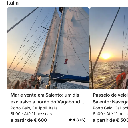
Itália
Mar e vento em Salento: um dia
Passeio de velei
exclusivo a bordo do Vagabond
Salento: Naveg
Porto Gaio, Gallipoli, Italia
Porto Gaio, Gallipoli
Ketch 47
personalizada a
8h00 · Até 11 pessoas
6h00 · Até 11 pes
Vagabond Ketch
a partir de € 600
a partir de € 50
4.8 (6)
sexta-feira