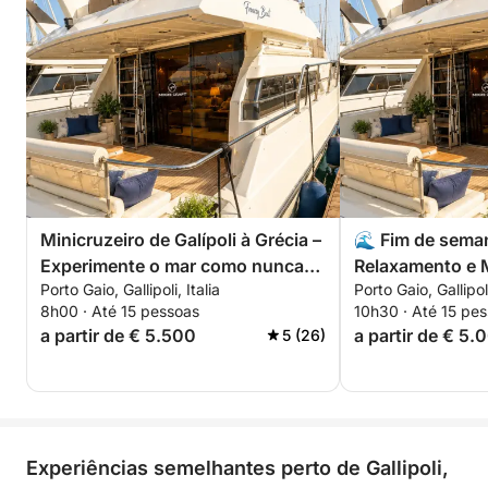
✅ Prancha de SUP disponível (se disponível a
bordo)
Minicruzeiro de Galípoli à Grécia –
🌊 Fim de seman
Experimente o mar como nunca
Relaxamento e M
Porto Gaio, Gallipoli, Italia
Porto Gaio, Gallipoli
antes! 🇮🇹 🇬🇷
noites)
8h00 · Até 15 pessoas
10h30 · Até 15 pe
a partir de € 5.500
a partir de € 5.
5 (26)
Experiências semelhantes perto de Gallipoli,