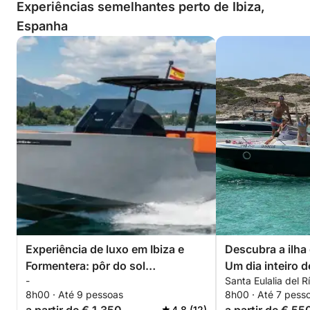
Experiências semelhantes perto de Ibiza,
Espanha
Experiência de luxo em Ibiza e
Descubra a ilha
Formentera: pôr do sol
Um dia inteiro 
-
Santa Eulalia del 
inesquecível | Aluguel de barco
lancha.
8h00 · Até 9 pessoas
8h00 · Até 7 pess
premium para 9 pessoas com
4.8 (12)