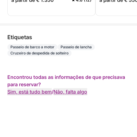
a partir de € 1.350
a partir de € 55
capitão
Etiquetas
Passeio de barco a motor
Passeio de lancha
Cruzeiro de despedida de solteiro
Encontrou todas as informações de que precisava
para reservar?
Sim, está tudo bem
/
Não, falta algo