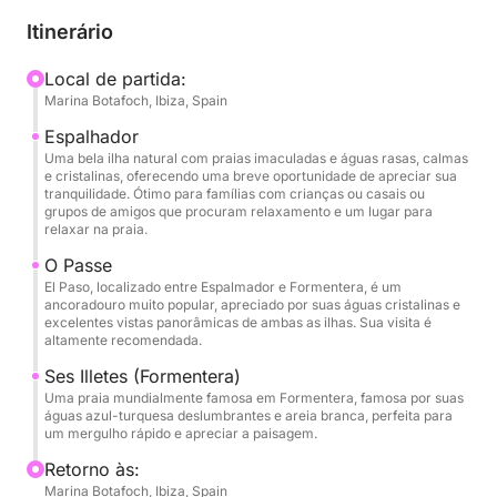
(Oeste de Formentera / Ibiza - Espalmador - Illetes -
Itinerário
Ibiza)
Local de partida:
Marina Botafoch, Ibiza, Spain
Esta opção oferece uma viagem rápida à
deslumbrante beleza de Formentera. Navegaremos
Espalhador
de Ibiza até as praias imaculadas de Espalmador,
Uma bela ilha natural com praias imaculadas e águas rasas, calmas
e cristalinas, oferecendo uma breve oportunidade de apreciar sua
permitindo que você aprecie rapidamente o seu
tranquilidade. Ótimo para famílias com crianças ou casais ou
charme natural. O ponto alto deste itinerário é uma
grupos de amigos que procuram relaxamento e um lugar para
relaxar na praia.
visita à mundialmente famosa praia de Illetes.
Mesmo em uma visita mais curta, você ficará
O Passe
El Paso, localizado entre Espalmador e Formentera, é um
cativado pelas suas águas rasas e turquesas e pela
ancoradouro muito popular, apreciado por suas águas cristalinas e
fina areia branca, oferecendo a oportunidade
excelentes vistas panorâmicas de ambas as ilhas. Sua visita é
altamente recomendada.
perfeita para um mergulho refrescante ou
simplesmente para apreciar a paisagem icônica
Ses Illetes (Formentera)
antes de retornar a Ibiza. Este itinerário prioriza a
Uma praia mundialmente famosa em Formentera, famosa por suas
águas azul-turquesa deslumbrantes e areia branca, perfeita para
experiência da beleza incomparável de Illetes ao
um mergulho rápido e apreciar a paisagem.
longo de 4 horas.
Retorno às:
Marina Botafoch, Ibiza, Spain