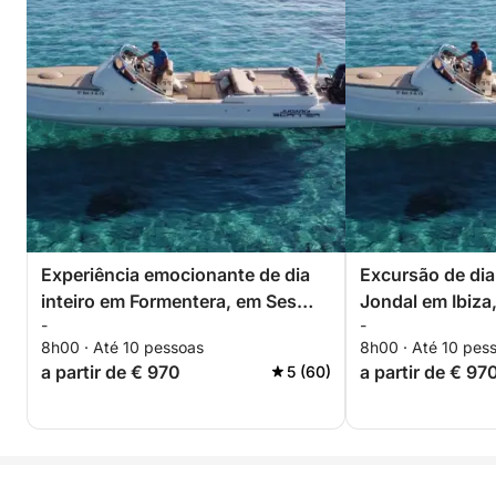
Experiência emocionante de dia
Excursão de dia 
inteiro em Formentera, em Ses
Jondal em Ibiz
-
-
Illetes ou na Praia de Levante 🏖️
restaurante à s
8h00 · Até 10 pessoas
8h00 · Até 10 pes
☀️🌊
a partir de € 970
a partir de € 97
5 (60)