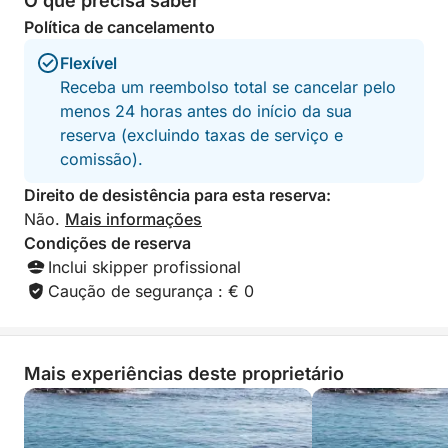
O que precisa saber
Independentemente do itinerário escolhido, prepare-
Política de cancelamento
se para uma memorável exploração de 4 horas
pelas águas ao redor das Ilhas Pitiusas, com
Flexível
paisagens deslumbrantes e um refúgio revigorante.
Receba um reembolso total se cancelar pelo
Nosso capitão experiente garantirá uma experiência
menos 24 horas antes do início da sua
confortável e agradável, permitindo que você
reserva (excluindo taxas de serviço e
aproveite ao máximo seu tempo descobrindo essas
comissão).
belas joias costeiras.
Direito de desistência para esta reserva:
Não.
Mais informações
Condições de reserva
Inclui skipper profissional
Caução de segurança : € 0
Mais experiências deste proprietário