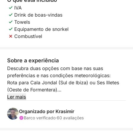
IVA
Drink de boas-vindas
Towels
Equipamento de snorkel
Combustível
Sobre a experiência
Descubra duas opções com base nas suas
preferências e nas condições meteorológicas:
Rota para Cala Jondal (Sul de Ibiza) ou Ses Illetes
(Oeste de Formentera)
Barco com skipper e combustível incluídos: €950
Ler mais
Para reservar com a Click&boat, é necessário um
depósito de €550, sendo o restante pago no
Organizado por Krasimir
momento do check-in.
Barco verificado
·
60 avaliações
Opção 1: Um vislumbre do paraíso de Formentera