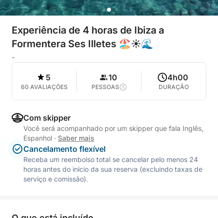
Experiência de 4 horas de Ibiza a
Formentera Ses Illetes 🏖️☀️🌊
-
5
10
4h00
60 AVALIAÇÕES
PESSOAS
DURAÇÃO
Com skipper
Você será acompanhado por um skipper que fala Inglês,
Espanhol
·
Saber mais
Cancelamento flexível
Receba um reembolso total se cancelar pelo menos 24
horas antes do início da sua reserva (excluindo taxas de
serviço e comissão).
O que está incluído