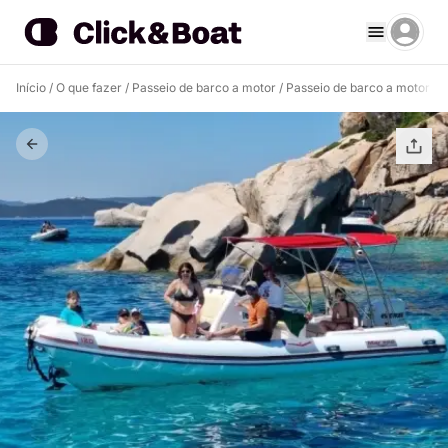
Início
/
O que fazer
/
Passeio de barco a motor
/
Passeio de barco a motor L