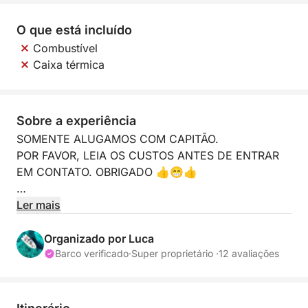
O que está incluído
Combustível
Caixa térmica
Sobre a experiência
SOMENTE ALUGAMOS COM CAPITÃO.
POR FAVOR, LEIA OS CUSTOS ANTES DE ENTRAR
EM CONTATO. OBRIGADO 👍😁👍
Com nosso bote, oferecemos um passeio focado na
Ler mais
descoberta dos locais mais famosos e também
daqueles menos turísticos, lugares que só os
Organizado por Luca
moradores conhecem e acessíveis apenas por
Barco verificado
·
Super proprietário ·
12 avaliações
embarcações menores. Acompanhado pelo capitão,
nascido e criado no arquipélago, ele lhe mostrará
lugares inesquecíveis e contará anedotas e histórias