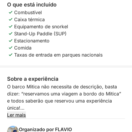
O que está incluído
Combustível
Caixa térmica
Equipamento de snorkel
Stand-Up Paddle (SUP)
Estacionamento
Comida
Taxas de entrada em parques nacionais
Sobre a experiência
O barco Mitica não necessita de descrição, basta
dizer: “reservamos uma viagem a bordo do Mitica”
e todos saberão que reservou uma experiência
única!
O Mitica é um cruzador de cabine de 9 metros que
Ler mais
pode casa de banho e dois potentes motores que o
empurram em segurança para descobrir o
Organizado por FLAVIO