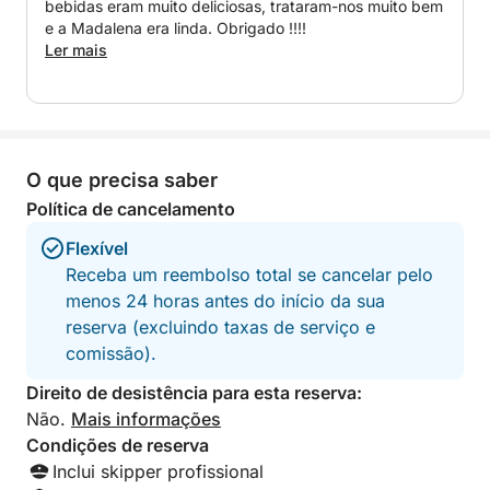
bebidas eram muito deliciosas, trataram-nos muito bem
delicioso petisco à base de doces típicos e frutas
e a Madalena era linda. Obrigado !!!!
frescas e ao longo do dia os nossos companheiros
Ler mais
de aventura poderão desfrutar tranquilamente sobre
o serviço de bar aberto.
O que está à espera? Reserve já, as vagas são
limitadas!
O que precisa saber
Política de cancelamento
Flexível
Receba um reembolso total se cancelar pelo
menos 24 horas antes do início da sua
reserva (excluindo taxas de serviço e
comissão).
Direito de desistência para esta reserva:
Não.
Mais informações
Condições de reserva
Inclui skipper profissional