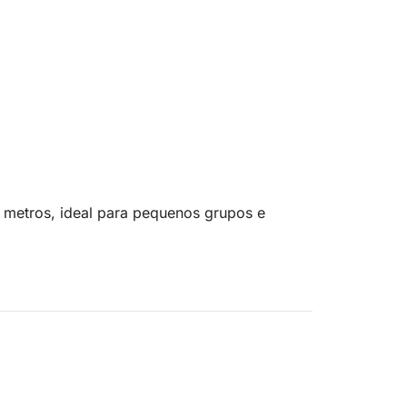
 metros, ideal para pequenos grupos e
gi, passando pela praia rosa para fotos de
 nas Piscinas Naturais de Budelli, com
referências) entre as ilhas de Caprera,