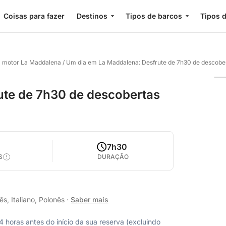
Coisas para fazer
Destinos
Tipos de barcos
Tipos d
a motor La Maddalena
/
Um dia em La Maddalena: Desfrute de 7h30 de descobe
ute de 7h30 de descobertas
0
7h30
S
DURAÇÃO
s, Italiano, Polonês
·
Saber mais
horas antes do início da sua reserva (excluindo