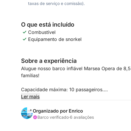
taxas de serviço e comissão).
O que está incluído
Combustível
Equipamento de snorkel
Sobre a experiência
Alugue nosso barco inflável Marsea Opera de 8,5
famílias!
Capacidade máxima: 10 passageiros.
Ler mais
ROTEIRO:
Primeira parada para um mergulho na ilha de Spar
Organizado por Enrico
recordação. Em seguida, parada para um mergulho
Barco verificado
·
6 avaliações
outras paradas (dependendo do clima e das suas p