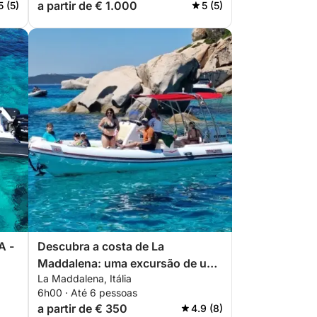
a partir de € 1.000
5 (5)
5 (5)
A -
Descubra a costa de La
Maddalena: uma excursão de um
La Maddalena, Itália
dia inteiro a bordo de um bote.
6h00 · Até 6 pessoas
a partir de € 350
4.9 (8)