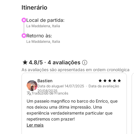
Santo Stefano ou La Maddalena.
Itinerário
Para o passeio pelo sul da Córsega, aplica-se um
Local de partida:
La Maddalena, Italia
PARTIDA:
Retorno às:
De La Maddalena, Palau ou Poltu Quatu.
La Maddalena, Italia
ATENÇÃO! TAXA DE COMBUSTÍVEL
Para partidas de Poltu Quatu: +€150
4.8/5
·
4 avaliações
Para partidas de Palau: +€70
As avaliações são apresentadas em ordem cronológica
O QUE VOCÊ ENCONTRARÁ A BORDO:
Bastien
Almofadas confortáveis (renovadas este ano, com 
Data do aluguel 14/07/2025 · Data da avaliação
20/08/2025
de som, plataforma de mergulho com escada e igl
Traduzido de Francês
Um passeio magnífico no barco do Enrico, que
nos deixou uma ótima impressão. Uma
CARACTERÍSTICAS:
experiência verdadeiramente particular que
Casco de fibra de vidro superestável, motor Suz
repetiremos com prazer!
Ler mais