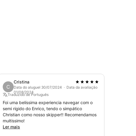
a taxa adicional de €300.
Cristina
C
solário na proa), toldo, chuveiro, aparelho
Data do aluguel 30/07/2024 · Data da avaliação
01/08/2024
u disponível mediante solicitação.
Traduzido de Português
Foi uma belíssima experiencia navegar com o
semi rígido do Enrico, tendo o simpático
Christian como nosso skipper!! Recomendamos
uki de 250 HP.
muitíssimo!
Ler mais