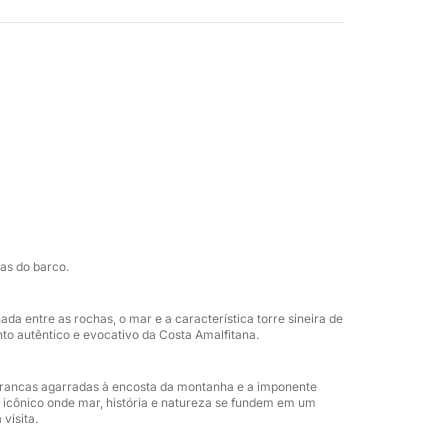
 de puro relaxamento.
s mais emblemáticas do Mediterrâneo,
om seus penhascos imponentes e cores
aproveite as águas cristalinas e o mar longe
ar nos confortáveis terraços e à sombra do
 um dia perfeito: um amplo terraço, ducha de
USB, escada de embarque e frigobar. Com
lias e grupos de amigos.
nas do barco.
idas a bordo e toalhas de praia, para que
da entre as rochas, o mar e a característica torre sineira de
 mar e a vista.
o autêntico e evocativo da Costa Amalfitana.
eja vivenciar a Costa Amalfitana pelo mar de
 brancas agarradas à encosta da montanha e a imponente
criando memórias especiais com as pessoas
 icônico onde mar, história e natureza se fundem em um
visita.