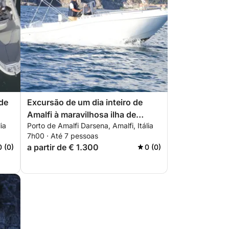
 de
Excursão de um dia inteiro de
Amalfi à maravilhosa ilha de
ia
Porto de Amalfi Darsena, Amalfi, Itália
Capri.
7h00 · Até 7 pessoas
a partir de € 1.300
0 (0)
0 (0)