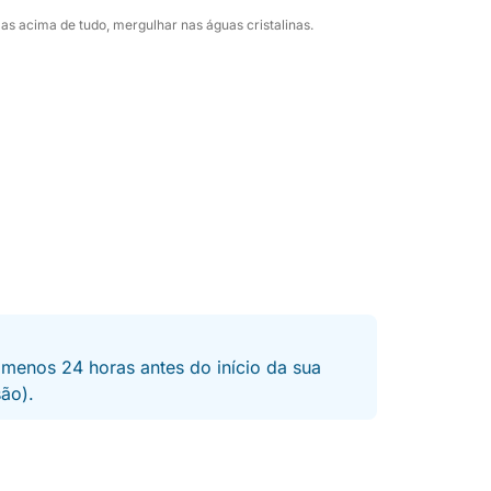
as acima de tudo, mergulhar nas águas cristalinas.
obter informações e reservar esta
 inesquecíveis com sua família e amigos!
 menos 24 horas antes do início da sua
são).