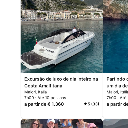
Excursão de luxo de dia inteiro na
Partindo 
Costa Amalfitana
um dia de
Maiori, Itália
Maiori, Itáli
Descubra
7h00 · Até 10 pessoas
7h00 · Até
estilo
a partir de € 1.360
a partir d
5 (33)