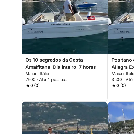
Os 10 segredos da Costa
Positano 
Amalfitana: Dia inteiro, 7 horas
Allegra E
Maiori, Itália
Maiori, Itáli
7h00 · Até 4 pessoas
3h30 · Até
0 (0)
0 (0)