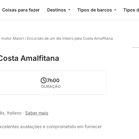
Coisas para fazer
Destinos
Tipos de barcos
Tipos d
a motor Maiori
/
Excursão de um dia inteiro pela Costa Amalfitana
 Costa Amalfitana
7h00
DURAÇÃO
s, Italiano
·
Saber mais
excelentes avaliações e comprometido em fornecer