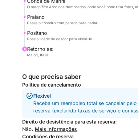
Conca de Marini
Combustível incluído.
O magnífico Arco dos Namorados, onde você pode tirar fotos, m
Praiano
Não hesite em me contatar pelo Click&Boat para 
Passeio costeiro com parada para nadar
embarcação de alto desempenho e criar memórias
Positano
Possibilidade de descer para visitá-lo.
Retorno às:
Maiori, Italia
O que precisa saber
Política de cancelamento
Flexível
Receba um reembolso total se cancelar pelo
reserva (excluindo taxas de serviço e comis
Direito de desistência para esta reserva:
Não.
Mais informações
Condições de reserva