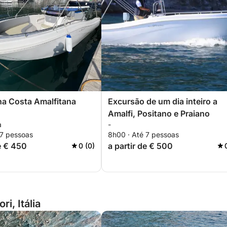
na Costa Amalfitana
Excursão de um dia inteiro a
Amalfi, Positano e Praiano
a
-
 7 pessoas
8h00 · Até 7 pessoas
de € 450
a partir de € 500
0 (0)
i, Itália