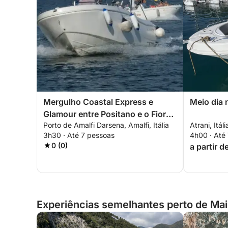
Mergulho Coastal Express e
Meio dia 
Glamour entre Positano e o Fiorde
Porto de Amalfi Darsena, Amalfi, Itália
Atrani, Itáli
Furore
3h30 · Até 7 pessoas
4h00 · Até
0 (0)
a partir 
Experiências semelhantes perto de Maior