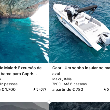
de Maiori: Excursão de
Capri: Um sonho insular no ma
 barco para Capri:
azul
a
Maiori, Itália
 a Costa Amalfitana com
 12 pessoas
7h00 · Até 6 pessoas
e € 1.700
a partir de € 780
5 (67)
5