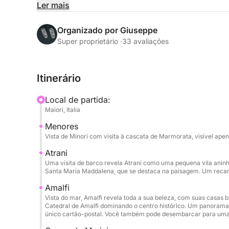
panorâmica, mergulhos refrescantes e momentos
Ler mais
Durante o dia, você navegará por uma das costa
Organizado por Giuseppe
admirando Amalfi, Praiano e Positano do mar, c
Super proprietário ·
33 avaliações
únicas. As paradas para nadar permitem que você 
das multidões, enquanto a bordo você pode relax
Itinerário
toldo durante as horas mais quentes do dia.
Local de partida:
O barco oferece todo o conforto necessário para
Maiori, Italia
água doce, sistema de som Bluetooth, entradas 
Menores
capacidade para até 6 pessoas, é ideal para famí
Vista de Minori com visita à cascata de Marmorata, visível ape
O preço inclui o barco, combustível, capitão, beb
Atrani
Uma visita de barco revela Atrani como uma pequena vila aninha
você possa se concentrar apenas em aproveitar o
Santa Maria Maddalena, que se destaca na paisagem. Um recant
Amalfi
Esta experiência é a escolha ideal para quem des
Vista do mar, Amalfi revela toda a sua beleza, com suas casas
uma forma autêntica, relaxante e inesquecível, 
Catedral de Amalfi dominando o centro histórico. Um panorama
que você ama.
único cartão-postal. Você também pode desembarcar para uma 