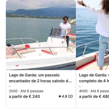
Lago de Garda: um passeio
Lago de Garda:
encantador de 2 horas saindo de
completo de 4 h
-
-
Manerba
Manerba
2h00 · Até 6 pessoas
4h00 · Até 6 pess
a partir de € 240
a partir de € 48
4.9 (2)