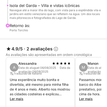
Isola del Garda – Villa e vistas icônicas
Durante o passeio, você poderá relaxar a bordo,
Navegue até a maior ilha do lago, com vista para a esplêndida vila e
jardins em estilo veneziano que se refletem na água. Um dos locais
apreciar a vista e, se o tempo permitir, dar um
mais pitorescos e fotografados do Lago de Garda.
mergulho rápido nas águas cristalinas do lago.
Retorno às:
Porto Torchio
A bordo, você encontrará água potável e um
sistema de som para acompanhar a viagem com
suas músicas favoritas, tornando a experiência
4.9/5
·
2 avaliações
ainda mais agradável.
As avaliações são apresentadas em ordem cronológica
Uma excursão perfeita para quem busca
Alessandra
Manon
relaxamento, natureza e beleza no Lago de Garda,
A
M
Data do aluguel 06/08/2025 · Data da
Data do alugu
avaliação 08/08/2025
avaliação 04
mesmo em pouco tempo.
Traduzido de Italiano
Traduzido de Ingl
Uma experiência muito bonita e
Passamos moment
divertida, até mesmo para minha filha
barco do Alberto. 
de 4 anos e meio. Alberto nos mostrou
prestativo, pois 
as cidades costeiras e explicou
cima da hora.
algumas curiosidades locais.
Ler mais
Ler mais