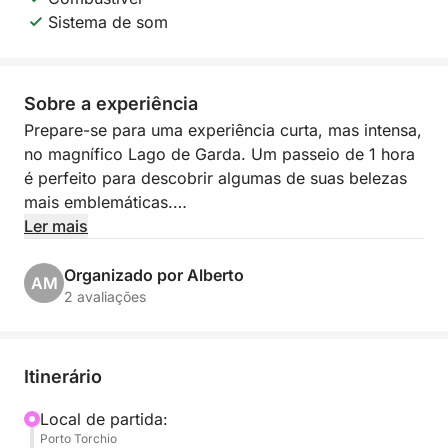
Sistema de som
Sobre a experiência
Prepare-se para uma experiência curta, mas intensa,
no magnífico Lago de Garda. Um passeio de 1 hora
é perfeito para descobrir algumas de suas belezas
mais emblemáticas.
Ler mais
Partindo do charmoso Porto Torchio, em Manerba
del Garda, você navegará pela costa em uma
Organizado por Alberto
AM
atmosfera relaxante e cênica, ideal para aproveitar o
2 avaliações
lago mesmo com pouco tempo disponível.
O ponto alto da experiência será a visita à
Itinerário
esplêndida Isola del Garda, a maior ilha do lago,
famosa por sua imponente vila e jardins impecáveis,
Local de partida:
Porto Torchio
que criam um cenário único e cativante.