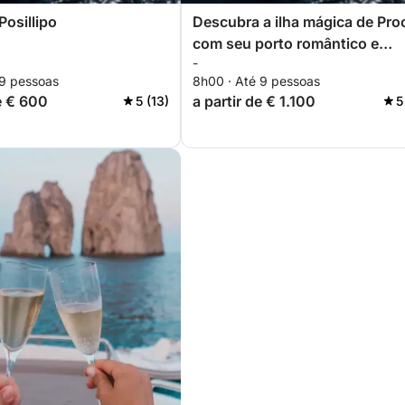
Posillipo
Descubra a ilha mágica de Pro
com seu porto romântico e
-
colorido de Corricella.
 9 pessoas
8h00 · Até 9 pessoas
de € 600
a partir de € 1.100
5 (13)
5