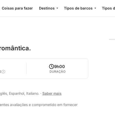
Coisas para fazer
Destinos
Tipos de barcos
Tipos d
romântica.
9h00
S
DURAÇÃO
lês, Espanhol, Italiano.
·
Saber mais
lentes avaliações e comprometido em fornecer