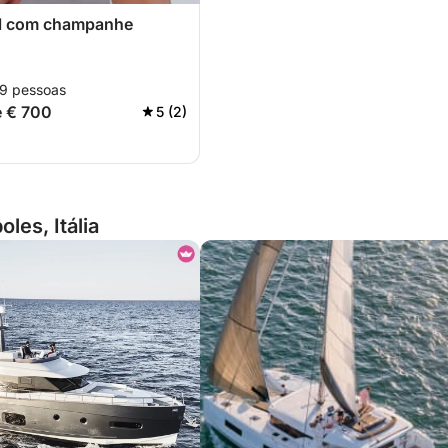
ol com champanhe
 9 pessoas
e € 700
5 (2)
les, Itália