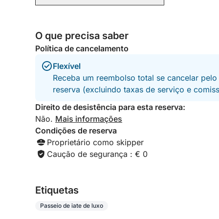
buscam um dia inesquecível no mar. Além disso,
o preço é absolutamente justo pela qualidade
da experiência oferecida. Com certeza
O que precisa saber
voltaremos.
Política de cancelamento
Flexível
Receba um reembolso total se cancelar pelo
reserva (excluindo taxas de serviço e comis
Direito de desistência para esta reserva:
Não.
Mais informações
Condições de reserva
Proprietário como skipper
Caução de segurança : € 0
Etiquetas
Passeio de iate de luxo