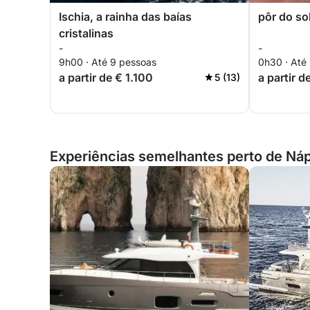
Ischia, a rainha das baías
pôr do s
cristalinas
-
-
9h00 · Até 9 pessoas
0h30 · Até
a partir de € 1.100
a partir d
5 (13)
Experiências semelhantes perto de Nápo