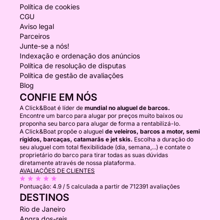
Política de cookies
CGU
Aviso legal
Parceiros
Junte-se a nós!
Indexação e ordenação dos anúncios
Política de resolução de disputas
Política de gestão de avaliações
Blog
CONFIE EM NÓS
A Click&Boat é líder de
mundial no aluguel de barcos.
Encontre um barco para alugar por preços muito baixos ou
proponha seu barco para alugar de forma a rentabilizá-lo.
A Click&Boat propõe o aluguel
de veleiros, barcos a motor, semi
rígidos, barcaças, catamarãs e jet skis.
Escolha a duração do
seu aluguel com total flexibilidade (dia, semana,...) e contate o
proprietário do barco para tirar todas as suas dúvidas
diretamente através de nossa plataforma.
AVALIAÇÕES DE CLIENTES
Pontuação:
4.9 / 5
calculada a partir de 712391 avaliações
DESTINOS
Rio de Janeiro
Angra dos-reis