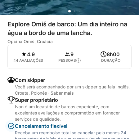
Explore Omiš de barco: Um dia inteiro na
água a bordo de uma lancha.
Općina Omiš, Croácia
4.9
9
8h00
44 AVALIAÇÕES
PESSOAS
DURAÇÃO
Com skipper
Você será acompanhado por um skipper que fala Inglês,
Croata, Polonês
·
Saber mais
Super proprietário
Ivan é um locatário de barcos experiente, com
excelentes avaliações e comprometido em fornecer
serviços de qualidade.
Cancelamento flexível
Receba um reembolso total se cancelar pelo menos 24
horas antes do início da sua reserva (excluindo taxas de