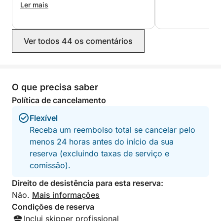
informações.
mudaram tudo para nós sem nenhum
Ler mais
problema ou custo adicional, mesmo
tendo reservado as datas erradas!
Até breve!
Ver todos 44 os comentários
O que precisa saber
Política de cancelamento
Flexível
Receba um reembolso total se cancelar pelo
menos 24 horas antes do início da sua
reserva (excluindo taxas de serviço e
comissão).
Direito de desistência para esta reserva:
Não.
Mais informações
Condições de reserva
Inclui skipper profissional