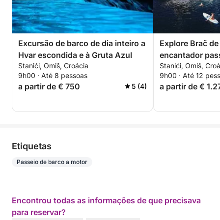
Excursão de barco de dia inteiro a
Explore Brač de
Hvar escondida e à Gruta Azul
encantador pass
Stanići, Omiš, Croácia
Stanići, Omiš, Cro
Lady Lola
9h00 · Até 8 pessoas
9h00 · Até 12 pes
a partir de € 750
a partir de € 1.
5 (4)
Etiquetas
Passeio de barco a motor
Encontrou todas as informações de que precisava
para reservar?