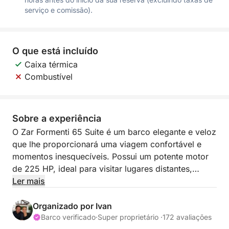
serviço e comissão).
O que está incluído
Caixa térmica
Combustível
Sobre a experiência
O Zar Formenti 65 Suite é um barco elegante e veloz
que lhe proporcionará uma viagem confortável e
momentos inesquecíveis. Possui um potente motor
de 225 HP, ideal para visitar lugares distantes,
explorar baías escondidas e todas as ilhas que você
Ler mais
idealizou. O Zar Formenti 65 Suite acomoda até 12
pessoas e está equipado com toldo bimini, solário
Organizado por Ivan
na proa, GPS, chuveiro e muitas outras
Barco verificado
·
Super proprietário ·
172 avaliações