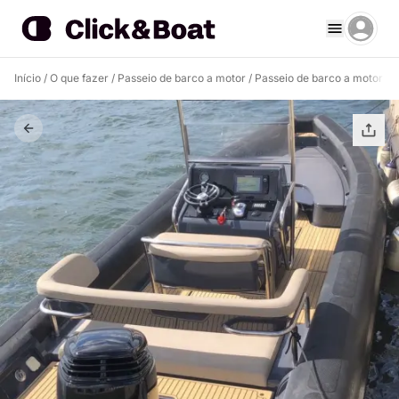
Início
/
O que fazer
/
Passeio de barco a motor
/
Passeio de barco a motor Or