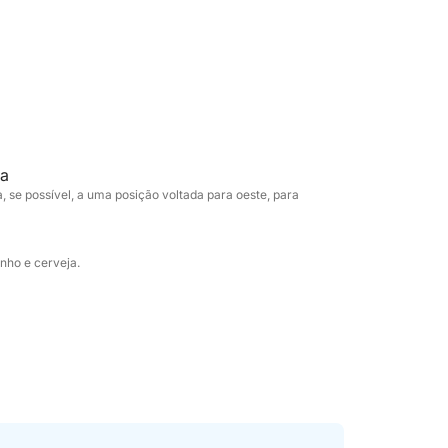
, transformando o passeio em uma
sais, pequenos grupos ou para celebrar uma
rfeita de natureza e charme.
 da Costa Esmeralda.
ra
, se possível, a uma posição voltada para oeste, para
inho e cerveja.