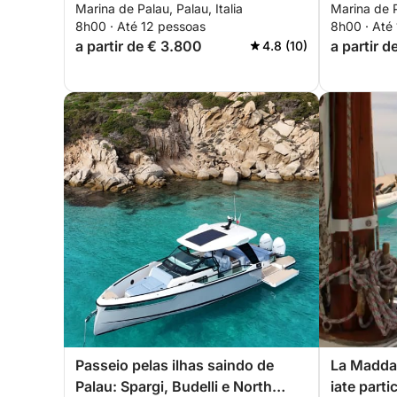
Marina de Palau, Palau, Italia
Marina de P
Caprera, Maddalena, Spargi e
Maddale
8h00 · Até 12 pessoas
8h00 · Até
Budelli
a partir de € 3.800
a partir 
4.8 (10)
Passeio pelas ilhas saindo de
La Madda
Palau: Spargi, Budelli e North
iate parti