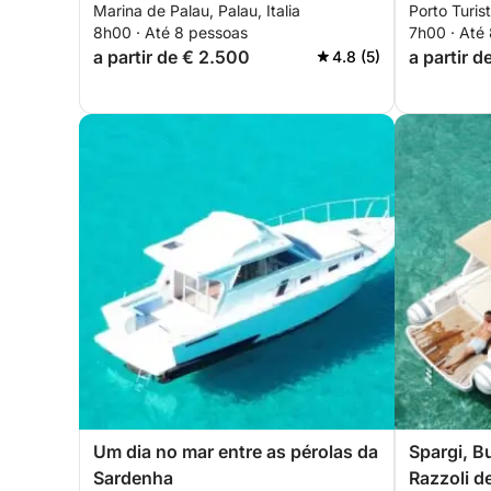
Marina de Palau, Palau, Italia
Porto Turist
Maddalena
saindo de
8h00 · Até 8 pessoas
7h00 · Até
a partir de € 2.500
a partir d
4.8 (5)
Um dia no mar entre as pérolas da
Spargi, Bu
Sardenha
Razzoli d