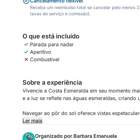
Cancelamento flexível
Receba um reembolso total se cancelar pelo menos 24 
taxas de serviço e comissão).
O que está incluído
Parada para nadar
Aperitivo
Combustível
Sobre a experiência
Vivencie a Costa Esmeralda em seu momento mai
e a luz se reflete nas águas esmeraldas, criando 
Navegar ao pôr do sol oferece vistas espetacular
rochas de granito ganham tons dourados e alaran
Ler mais
luminoso. É o momento perfeito para relaxar, tira
mergulho nas águas tranquilas.
Organizado por Barbara Emanuela