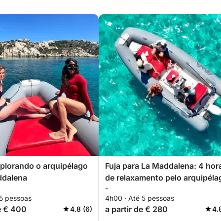
plorando o arquipélago
Fuja para La Maddalena: 4 hor
ddalena
de relaxamento pelo arquipéla
-
 5 pessoas
4h00 · Até 5 pessoas
de € 400
a partir de € 280
4.8 (6)
4.