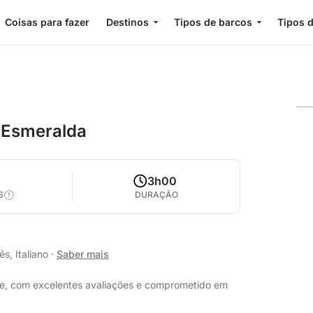
Coisas para fazer
Destinos
Tipos de barcos
Tipos d
a Esmeralda
3h00
S
DURAÇÃO
s, Italiano
·
Saber mais
te, com excelentes avaliações e comprometido em