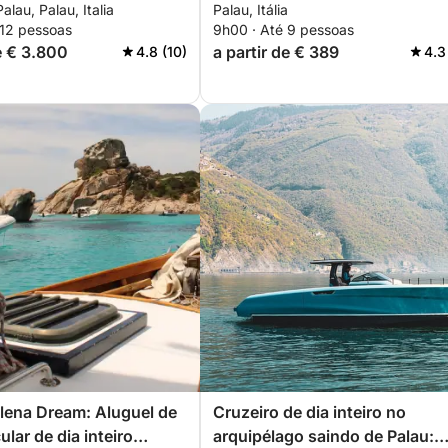
alau, Palau, Italia
Palau, Itália
na
veleiro.
 12 pessoas
9h00 · Até 9 pessoas
de € 3.800
a partir de € 389
4.8 (10)
4.3
lena Dream: Aluguel de
Cruzeiro de dia inteiro no
cular de dia inteiro
arquipélago saindo de Palau: