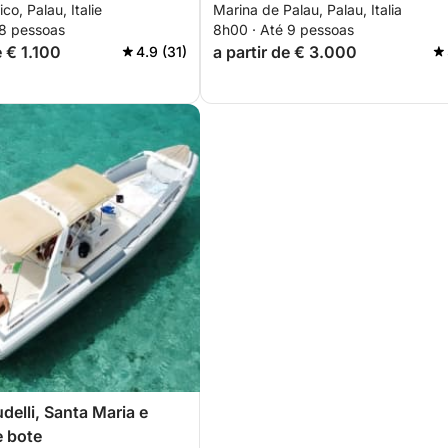
ico, Palau, Italie
Marina de Palau, Palau, Italia
 Palau
Caprera a Budelli
 8 pessoas
8h00 · Até 9 pessoas
e € 1.100
a partir de € 3.000
4.9 (31)
delli, Santa Maria e
e bote