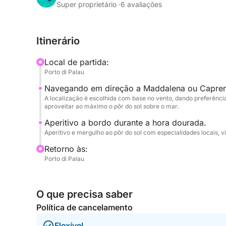
Super proprietário ·
6 avaliações
Um aperitivo a bordo acompanha a hora dourada
experiência exclusiva e romântica. Ideal para ca
Itinerário
ocasião especial, este passeio é a combinação pe
Local de partida:
Uma maneira única de terminar o dia no coração
Porto di Palau
Navegando em direção a Maddalena ou Capre
A localização é escolhida com base no vento, dando preferência
aproveitar ao máximo o pôr do sol sobre o mar.
Aperitivo a bordo durante a hora dourada.
Aperitivo e mergulho ao pôr do sol com especialidades locais, v
Retorno às:
Porto di Palau
O que precisa saber
Política de cancelamento
Flexível