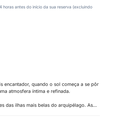
horas antes do início da sua reserva (excluindo
s encantador, quando o sol começa a se pôr
uma atmosfera íntima e refinada.
es das ilhas mais belas do arquipélago. As
jados, enquanto o mar se torna calmo e
r fotos inesquecíveis ou dar um último