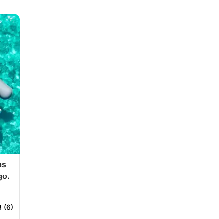
as
go.
8 (6)