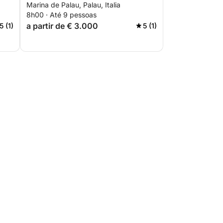
Marina de Palau, Palau, Italia
Budelli, partindo de Palau
8h00 · Até 9 pessoas
a partir de € 3.000
5 (1)
5 (1)