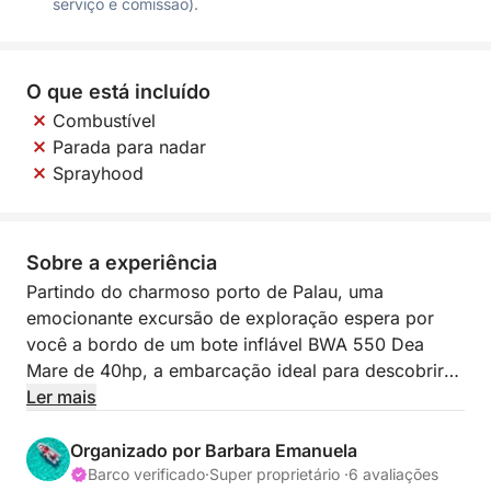
serviço e comissão).
O que está incluído
Combustível
Parada para nadar
Sprayhood
Sobre a experiência
Partindo do charmoso porto de Palau, uma
emocionante excursão de exploração espera por
você a bordo de um bote inflável BWA 550 Dea
Mare de 40hp, a embarcação ideal para descobrir
as maravilhas do arquipélago de La Maddalena. Este
Ler mais
bote inflável ágil e manobrável é perfeito para
navegar pelas ilhas e enseadas mais belas,
Organizado por Barbara Emanuela
oferecendo uma experiência íntima e inesquecível.
Barco verificado
·
Super proprietário ·
6 avaliações