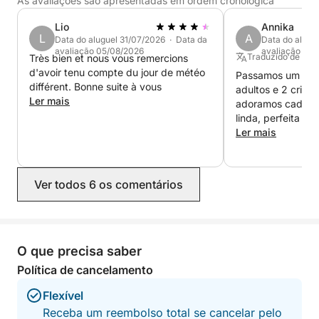
As avaliações são apresentadas em ordem cronológica
recomendamos reservar para um máximo de 4
Lio
Annika
adultos ou, por exemplo, 2 adultos e 3 crianças.
L
A
Data do aluguel 31/07/2026 · Data da
Data do alugu
avaliação 05/08/2026
avaliação 26/
Traduzido de Ingl
Très bien et nous vous remercions
d'avoir tenu compte du jour de météo
Passamos um dia
différent. Bonne suite à vous
adultos e 2 crianç
Ler mais
adoramos cada s
linda, perfeita p
snorkel, praias e
Ler mais
cristalinas. Nossa
e muito habilidos
maravilhoso, re
Ver todos 6 os comentários
este passeio! (Va
pelo barco e uma 
capitã + combustí
O que precisa saber
Política de cancelamento
Flexível
Receba um reembolso total se cancelar pelo