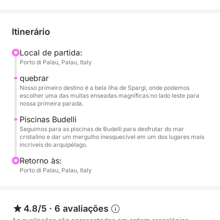
Nosso roteiro o levará pelas águas cristalinas que
circundam as principais ilhas. Sua primeira parada
Itinerário
poderá ser a ilha de Spargi, com suas praias de
areia fina como Cala Corsara e Cala Soraya, onde
Local de partida:
Porto di Palau, Palau, Italy
você poderá mergulhar em um mar resplandecente
com tons caribenhos. Em seguida, podemos fazer
quebrar
uma segunda parada nas piscinas naturais entre as
Nosso primeiro destino é a bela ilha de Spargi, onde podemos
escolher uma das muitas enseadas magníficas no lado leste para
ilhas de Budelli e Santa Maria, um corpo de água
nossa primeira parada.
turquesa famoso mundialmente por sua beleza
Piscinas Budelli
estonteante. Como alternativa, podemos explorar
Seguimos para as piscinas de Budelli para desfrutar do mar
Caprera, escolhendo algumas enseadas onde
cristalino e dar um mergulho inesquecível em um dos lugares mais
incríveis do arquipélago.
poderemos parar para nadar e relaxar.
Retorno às:
O bote está equipado com todos os equipamentos
Porto di Palau, Palau, Italy
de segurança necessários e possui toldo. Para uma
viagem aos locais paradisíacos do norte de Gallura!
4.8/5
·
6 avaliações
O bote não é muito grande e, para maior conforto,