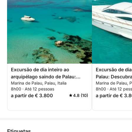
Excursão de dia inteiro ao
Excursão de dia
arquipélago saindo de Palau:
Palau: Descubra
Marina de Palau, Palau, Italia
Marina de Palau, Pa
Caprera, Maddalena, Spargi e
Maddalena
8h00 · Até 12 pessoas
8h00 · Até 12 pes
Budelli
a partir de € 3.800
a partir de € 3.
4.8 (10)
Etiquetas