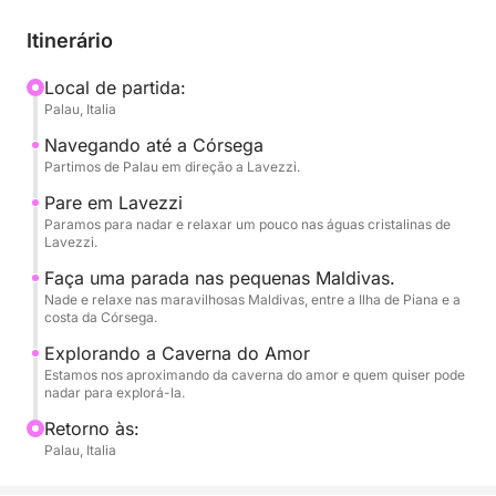
nadar, praticar snorkeling e relaxar.
Itinerário
Uma experiência dinâmica e relaxante, perfeita para
quem quer vivenciar o mar de forma autêntica e sem
Local de partida:
Palau, Italia
pressa.
Navegando até a Córsega
Partimos de Palau em direção a Lavezzi.
Pare em Lavezzi
Paramos para nadar e relaxar um pouco nas águas cristalinas de
Lavezzi.
Faça uma parada nas pequenas Maldivas.
Nade e relaxe nas maravilhosas Maldivas, entre a Ilha de Piana e a
costa da Córsega.
Explorando a Caverna do Amor
Estamos nos aproximando da caverna do amor e quem quiser pode
nadar para explorá-la.
Retorno às:
Palau, Italia