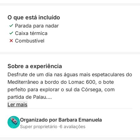
O que está incluído
Parada para nadar
Caixa térmica
Combustível
Sobre a experiência
Desfrute de um dia nas águas mais espetaculares do
Mediterrâneo a bordo do Lomac 600, o bote
perfeito para explorar o sul da Córsega, com
partida de Palau.
Ler mais
Ágil, estável e ideal para chegar a baías menos
acessíveis, permite-lhe aproximar-se das mais belas
Organizado por Barbara Emanuela
enseadas de Lavezzi e Isola Piana. A água cristalina
Super proprietário ·
6 avaliações
e o fundo turquesa criam um cenário único para