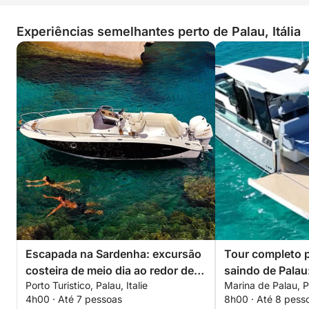
Experiências semelhantes perto de Palau, Itália
Escapada na Sardenha: excursão
Tour completo p
costeira de meio dia ao redor de
saindo de Palau
Porto Turistico, Palau, Italie
Marina de Palau, Pa
Palau
Maddalena, Spar
4h00 · Até 7 pessoas
8h00 · Até 8 pess