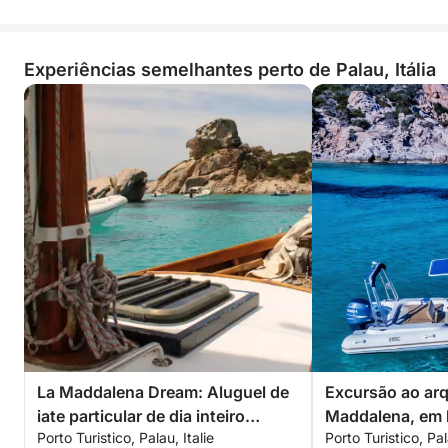
Experiências semelhantes perto de Palau, Itália
La Maddalena Dream: Aluguel de
Excursão ao arq
iate particular de dia inteiro
Maddalena, em b
Porto Turistico, Palau, Italie
Porto Turistico, Pal
saindo de Palau
65, com piloto (