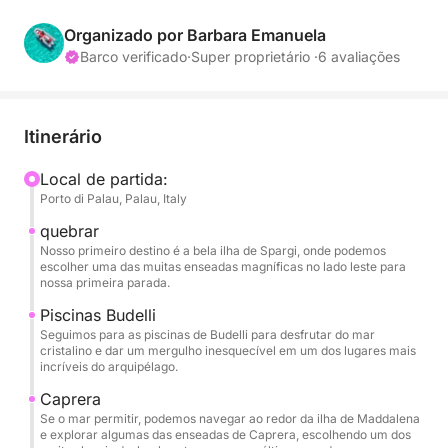
Maddalena com total liberdade. Este RIB ágil e
manobrável é perfeito para navegar pelas ilhas e
Organizado por Barbara Emanuela
enseadas mais belas, oferecendo uma experiência
Barco verificado
·
Super proprietário ·
6 avaliações
íntima e inesquecível.
Nosso roteiro o levará pelas águas cristalinas que
Itinerário
circundam as principais ilhas. Sua primeira parada
poderá ser a ilha de Spargi, com suas praias de
Local de partida:
Porto di Palau, Palau, Italy
areia fina como Cala Corsara e Cala Soraya, onde
você poderá mergulhar em um mar resplandecente
quebrar
com tons caribenhos. Em seguida, você poderá
Nosso primeiro destino é a bela ilha de Spargi, onde podemos
escolher uma das muitas enseadas magníficas no lado leste para
seguir para as piscinas naturais entre as ilhas de
nossa primeira parada.
Budelli e Santa Maria, um corpo de água turquesa
Piscinas Budelli
mundialmente reconhecido por sua beleza
Seguimos para as piscinas de Budelli para desfrutar do mar
estonteante. Embora o desembarque não seja
cristalino e dar um mergulho inesquecível em um dos lugares mais
incríveis do arquipélago.
permitido, você poderá admirar a famosa Praia
Rosa de Budelli durante a travessia.
Caprera
Se o mar permitir, podemos navegar ao redor da ilha de Maddalena
e explorar algumas das enseadas de Caprera, escolhendo um dos
Ao longo do dia, você terá bastante tempo para