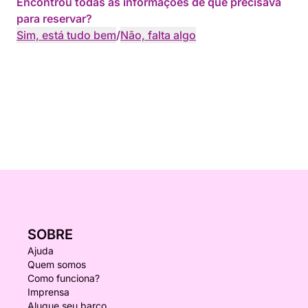
Encontrou todas as informações de que precisava
para reservar?
Sim, está tudo bem
/
Não, falta algo
SOBRE
Ajuda
Quem somos
Como funciona?
Imprensa
Alugue seu barco