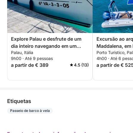
Explore Palau e desfrute de um
Excursão ao arq
dia inteiro navegando em um
Maddalena, em b
Palau, Itália
Porto Turistico, Pal
veleiro.
65, com piloto (
9h00 · Até 9 pessoas
4h00 · Até 6 pess
a partir de € 389
a partir de € 52
4.5 (13)
Etiquetas
Passeio de barco à vela