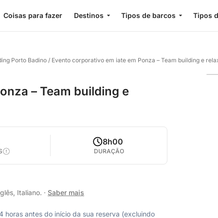
Coisas para fazer
Destinos
Tipos de barcos
Tipos d
ding Porto Badino
/
Evento corporativo em iate em Ponza – Team building e rel
onza – Team building e
2
8h00
S
DURAÇÃO
lês, Italiano.
·
Saber mais
horas antes do início da sua reserva (excluindo