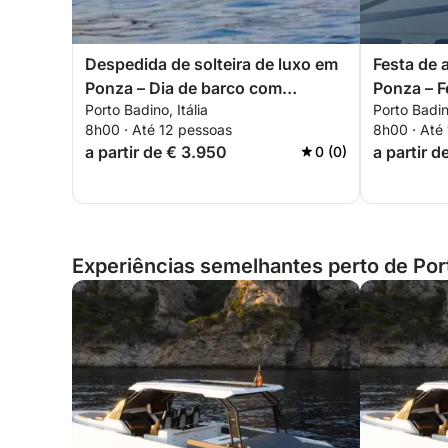
Despedida de solteira de luxo em
Festa de 
Ponza – Dia de barco com
Ponza – F
Porto Badino, Itália
Porto Badino
coquetéis e relaxamento.
8h00 · Até 12 pessoas
8h00 · Até
a partir de € 3.950
a partir 
0 (0)
Experiências semelhantes perto de Porto