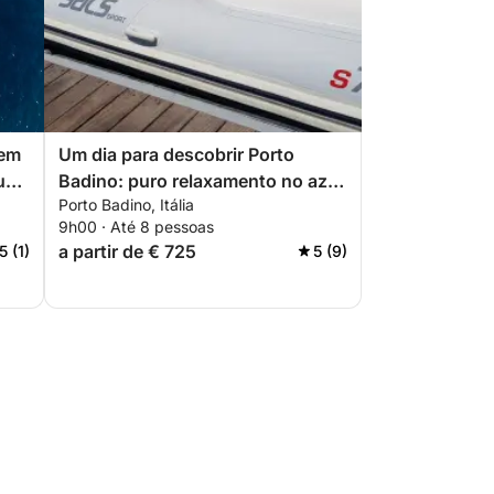
 em
Um dia para descobrir Porto
 um
Badino: puro relaxamento no azul
Porto Badino, Itália
italiano.
9h00 · Até 8 pessoas
a partir de € 725
5 (1)
5 (9)