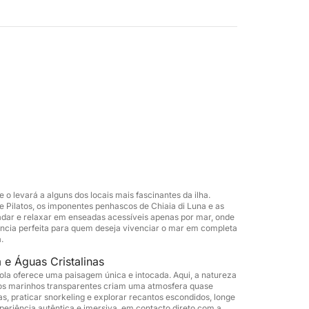
no, rumo a Ponza, onde um passeio
ens naturais únicas, águas cristalinas e
ipe vivenciará momentos autênticos de
rio.
 uma área de convivência, oferecem o cenário
oração. Um aperitivo será servido a bordo
ável e informal.
arantir uma experiência de alta qualidade,
 levará a alguns dos locais mais fascinantes da ilha.
stá previsto para a tarde, após um dia que
 Pilatos, os imponentes penhascos de Chiaia di Luna e as
spiração. Uma forma original e eficaz de
nadar e relaxar em enseadas acessíveis apenas por mar, onde
ncia perfeita para quem deseja vivenciar o mar em completa
rável.
.
e Águas Cristalinas
ola oferece uma paisagem única e intocada. Aqui, a natureza
undos marinhos transparentes criam uma atmosfera quase
as, praticar snorkeling e explorar recantos escondidos, longe
eriência autêntica e imersiva, em contacto direto com a