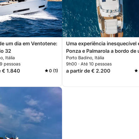
de um dia em Ventotene:
Uma experiência inesquecível
io 32
Ponza e Palmarola a bordo de
, Itália
Porto Badino, Itália
barco.
 9 pessoas
9h00 · Até 10 pessoas
e € 1.840
a partir de € 2.200
0 (1)