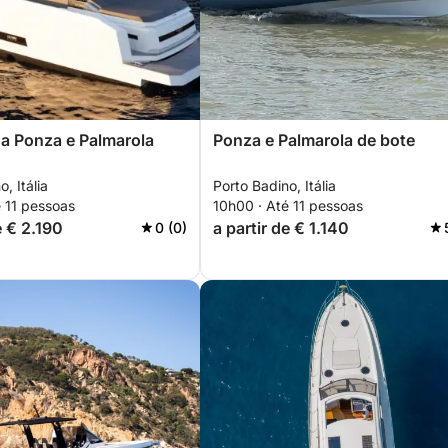
a Ponza e Palmarola
Ponza e Palmarola de bote
, Itália
Porto Badino, Itália
 11 pessoas
10h00 · Até 11 pessoas
e € 2.190
a partir de € 1.140
0 (0)