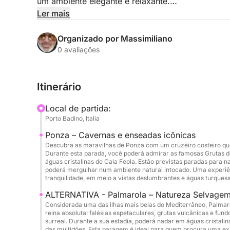
um ambiente elegante e relaxante.
Ler mais
O dia começa com a partida às 9h de Porto Badi
panorâmico pela ilha os aguarda, revelando paisag
Organizado por Massimiliano
enseadas escondidas. Durante a viagem, sua equ
0 avaliações
convívio, longe do ambiente tradicional de escritó
Itinerário
Os amplos espaços do iate, incluindo terraços e
perfeito para fomentar conexões naturais e colab
Local de partida:
para encerrar o dia, criando uma atmosfera agrad
Porto Badino, Italia
Ponza – Cavernas e enseadas icônicas
Conforto, design e tecnologia se combinam para g
Descubra as maravilhas de Ponza com um cruzeiro costeiro que o
ideal para grupos de até 12 pessoas. O retorno e
Durante esta parada, você poderá admirar as famosas Grutas de
combina perfeitamente trabalho, relaxamento e in
águas cristalinas de Cala Feola. Estão previstas paradas para 
poderá mergulhar num ambiente natural intocado. Uma experiê
fortalecer a equipe e deixar uma impressão memo
tranquilidade, em meio a vistas deslumbrantes e águas turquesa
ALTERNATIVA - Palmarola – Natureza Selvagem 
Considerada uma das ilhas mais belas do Mediterrâneo, Palmar
reina absoluta: falésias espetaculares, grutas vulcânicas e f
surreal. Durante a sua estadia, poderá nadar em águas cristalin
das multidões. Esta paragem é ideal para quem procura uma exp