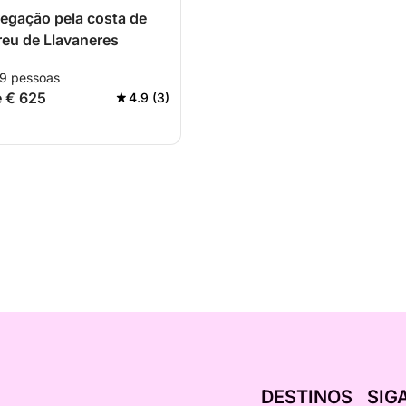
egação pela costa de
eu de Llavaneres
 9 pessoas
e € 625
4.9 (3)
DESTINOS
SIG