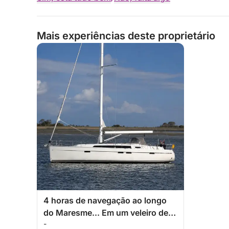
Mais experiências deste proprietário
4 horas de navegação ao longo
do Maresme... Em um veleiro de
-
15 metros.