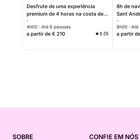
Desfrute de uma experiência
8h de nav
premium de 4 horas na costa de
Sant Andr
-
-
Maresme.
4h00 · Até 6 pessoas
8h00 · Até
a partir de € 210
a partir d
5 (1)
SOBRE
CONFIE EM NÓS