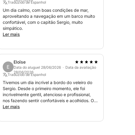
Traduzido de Espanhol
Um dia calmo, com boas condições de mar,
aproveitando a navegação em um barco muito
confortável, com o capitão Sergio, muito
simpático.
Ler mais
Eloïse
E
Data do aluguel 28/06/2026 · Data da avaliação
28/06/2026
Traduzido de Espanhol
Tivemos um dia incrível a bordo do veleiro do
Sergio. Desde o primeiro momento, ele foi
incrivelmente gentil, atencioso e profissional,
nos fazendo sentir confortáveis e acolhidos. O
barco estava em perfeitas condições, muito
Ler mais
limpo e bem conservado, e a experiência
superou nossas expectativas. Aproveitamos
muito o dia, a paisagem e a atmosfera. Sem
dúvida, se voltarmos a velejar pela região,