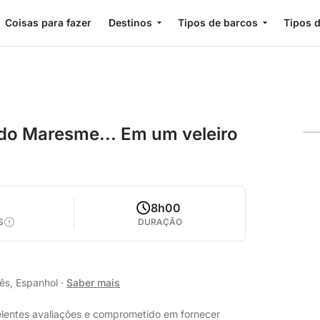
Coisas para fazer
Destinos
Tipos de barcos
Tipos d
do Maresme... Em um veleiro
0
8h00
S
DURAÇÃO
lês, Espanhol
·
Saber mais
elentes avaliações e comprometido em fornecer