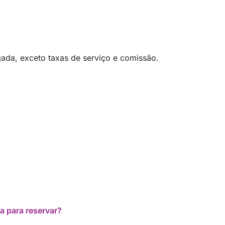
reservaremos com o Sergio novamente.
Recomendamos 100%! Muito obrigado por
tudo.
ada, exceto taxas de serviço e comissão.
a para reservar?