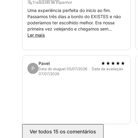
Traduzido de Espanhol
Uma experiência perfeita do início ao fim.
Passamos três dias a bordo do EXISTES e não
poderíamos ter escolhido melhor. Era nossa
primeira vez velejando e chegamos sem
nenhuma experiência, mas o Sergio tornou tudo
Ler mais
incrivelmente fácil desde o primeiro momento.
Ele explicou tudo com clareza, transmitindo
confiança e permitindo que aproveitássemos a
navegação com total tranquilidade. O
Pavel
planejamento da rota foi excelente e o barco
P
Data do aluguel 05/07/2026 · Data da avaliação
estava perfeitamente equipado com tudo o que
07/07/2026
precisávamos. Simplesmente tivemos que
relaxar e curtir o mar. Gostaríamos de destacar
o profissionalismo, a paciência, a acessibilidade,
a simpatia e a gentileza do Sergio. Com certeza
voltaremos no ano que vem.
Ver todos 15 os comentários