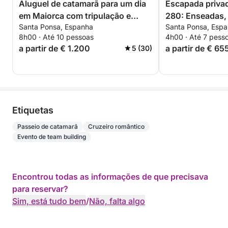
Aluguel de catamarã para um dia
Escapada priva
em Maiorca com tripulação e
280: Enseadas,
Santa Ponsa, Espanha
Santa Ponsa, Esp
itinerário personalizado.
snorkel e relax
8h00 · Até 10 pessoas
4h00 · Até 7 pess
Ponça
a partir de € 1.200
a partir de € 65
5 (30)
Etiquetas
Passeio de catamarã
Cruzeiro romântico
Evento de team building
Encontrou todas as informações de que precisava
para reservar?
Sim, está tudo bem
/
Não, falta algo