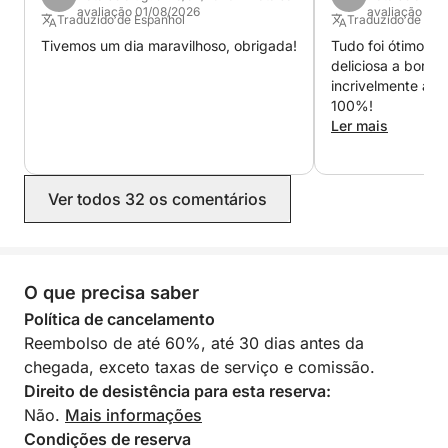
avaliação 01/08/2026
avaliação 13/
Traduzido de Espanhol
Traduzido de Esp
Tivemos um dia maravilhoso, obrigada!
Tudo foi ótimo! P
deliciosa a bordo
incrivelmente atenciosos
100%!
Ler mais
Ver todos 32 os comentários
O que precisa saber
Política de cancelamento
Reembolso de até 60%, até 30 dias antes da
chegada, exceto taxas de serviço e comissão.
Direito de desistência para esta reserva:
Não.
Mais informações
Condições de reserva