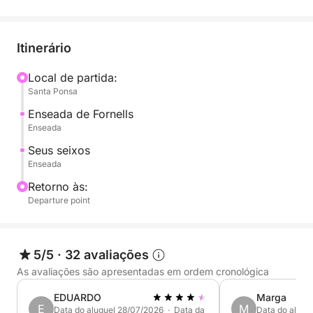
Itinerário
Local de partida:
Santa Ponsa
Enseada de Fornells
Enseada
Seus seixos
Enseada
Retorno às:
Departure point
5/5
·
32 avaliações
As avaliações são apresentadas em ordem cronológica
EDUARDO
Marga
E
M
Data do aluguel 28/07/2026 · Data da
Data do alugu