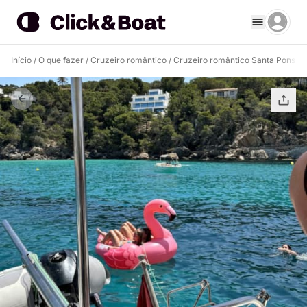
Início
/
O que fazer
/
Cruzeiro romântico
/
Cruzeiro romântico Santa Ponsa
/