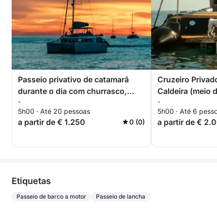
Passeio privativo de catamarã
Cruzeiro Priva
durante o dia com churrasco,
Caldeira (meio d
-
-
bebidas e traslados.
5h00 · Até 20 pessoas
5h00 · Até 6 pess
a partir de € 1.250
a partir de € 2.
0 (0)
Etiquetas
Passeio de barco a motor
Passeio de lancha