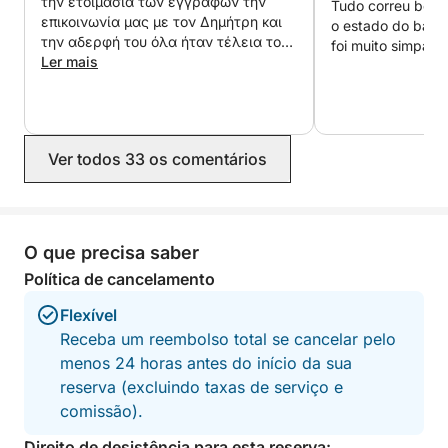
την ετοιμασία των εγγράφων την
Tudo correu bem,
vistas inesquecíveis sobre a água.
επικοινωνία μας με τον Δημήτρη και
o estado do barc
την αδερφή του όλα ήταν τέλεια τον
foi muito simpátic
προτείνω ανεπιφύλακτα θα έχετε μια
Ler mais
τέλεια εμπειρία σε ευχαριστούμε
πάρα πολύ για όλα Δημήτρη να
ξέρεις όταν ξανά έρθουμε θα
έρθουμε να σε βρούμε..!!!! 😎😎😎
Ver todos 33 os comentários
O que precisa saber
Política de cancelamento
Flexível
Receba um reembolso total se cancelar pelo
menos 24 horas antes do início da sua
reserva (excluindo taxas de serviço e
comissão).
Direito de desistência para esta reserva: