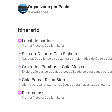
mais belas enseadas da região, com paradas para
relaxamento imerso nas cores espetaculares do 
Organizado por Paolo
0 avaliações
Durante o passeio, você explorará a costa da Sell
Colombi (Gruta dos Colombianos), Cala Mosca (
Itinerário
de Bernat), desfrutando do mar longe da agitaçã
pescador experiente com profundo conhecimento d
Local de partida:
Cagliari.
Marina Piccola, Cagliari, Italia
Sela do Diabo e Cala Fighera
Um aperitivo típico da Sardenha, água fresca, pa
Navegação ao longo da costa mais emblemática do Golfo de Cag
branco local serão oferecidos a bordo para aco
acolhedor.
Gruta dos Pombos e Cala Mosca
Exploração das belas baías e possibilidade de uma pausa para 
Para o almoço, você pode escolher entre:
Cala Bernat Relax Stop
Última parada relaxante nas águas cristalinas antes de retornar
- parada em Cala Mosca ou Marina Piccola com 
Retorno às:
selecionado;
Marina Piccola, Cagliari, Italia
- ou pode trazer o almoço diretamente para o ba