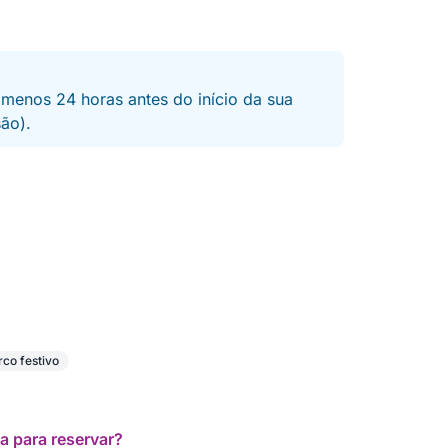
s diretamente com o proprietário antes da
 menos 24 horas antes do início da sua
os que desejam vivenciar um dia exclusivo na
são).
to e tradição.
rco festivo
a para reservar?