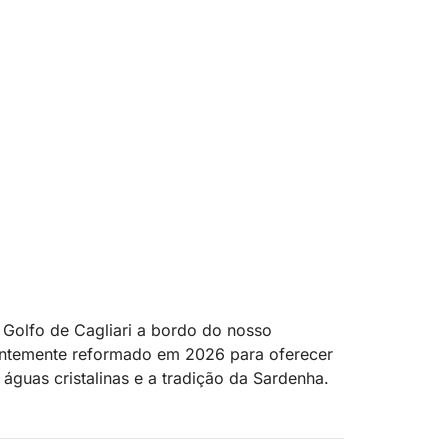
 Golfo de Cagliari a bordo do nosso
centemente reformado em 2026 para oferecer
águas cristalinas e a tradição da Sardenha.
iência de 8 horas levará você a descobrir as