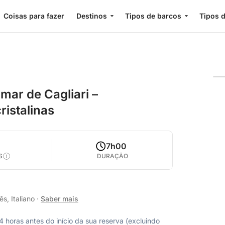
Coisas para fazer
Destinos
Tipos de barcos
Tipos d
 mar de Cagliari –
ristalinas
0
7h00
S
DURAÇÃO
s, Italiano
·
Saber mais
horas antes do início da sua reserva (excluindo