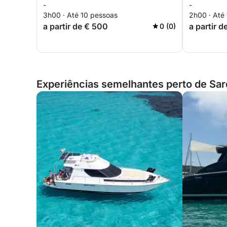
-
-
barco em Cagliari
3h00 · Até 10 pessoas
2h00 · Até
a partir de € 500
a partir d
0 (0)
Experiências semelhantes perto de Sard