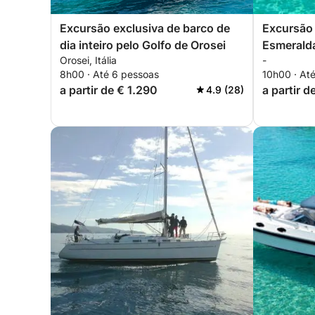
Excursão exclusiva de barco de
Excursão 
dia inteiro pelo Golfo de Orosei
Esmeralda
Orosei, Itália
-
em Morto
8h00 · Até 6 pessoas
10h00 · At
a partir de € 1.290
a partir d
4.9 (28)