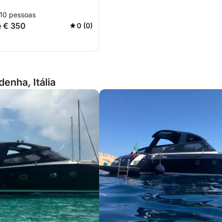
 10 pessoas
e € 350
0 (0)
enha, Itália