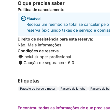
O que precisa saber
Quaisquer pedidos especiais podem ser discutido
Política de cancelamento
experiência.
Flexível
Receba um reembolso total se cancelar pelo
Perfeito para casais, famílias ou grupos de amig
reserva (excluindo taxas de serviço e comis
costa de Cagliari, em meio à natureza, relaxamen
Direito de desistência para esta reserva:
Não.
Mais informações
Condições de reserva
Inclui skipper profissional
Caução de segurança : € 0
Etiquetas
Passeio de barco a motor
Passeio de lancha
Passeio de ba
Encontrou todas as informações de que precisav