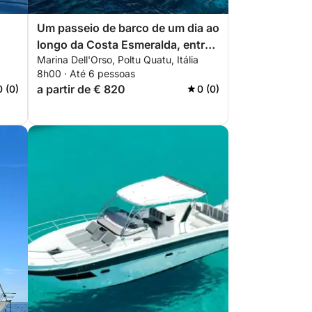
Um passeio de barco de um dia ao
longo da Costa Esmeralda, entre
Marina Dell'Orso, Poltu Quatu, Itália
Porto Cervo e o Arquipélago de La
8h00 · Até 6 pessoas
Maddalena.
a partir de € 820
0 (0)
0 (0)