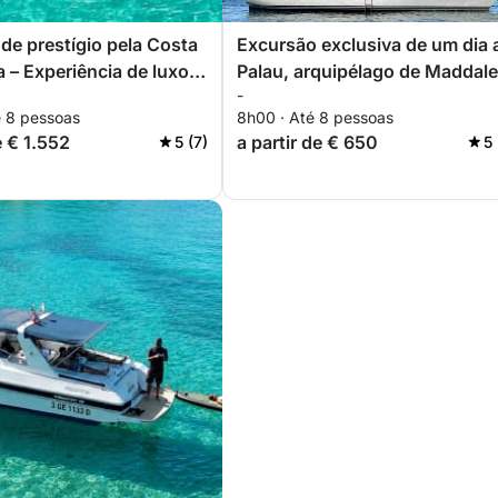
de prestígio pela Costa
Excursão exclusiva de um dia 
 – Experiência de luxo
Palau, arquipélago de Maddal
-
rio
é 8 pessoas
8h00 · Até 8 pessoas
e € 1.552
a partir de € 650
5 (7)
5