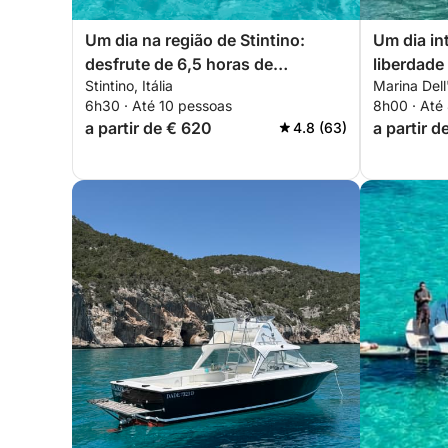
Um dia na região de Stintino:
Um dia in
desfrute de 6,5 horas de
liberdade
Stintino, Itália
Marina Dell
exploração a bordo de uma
6h30 · Até 10 pessoas
8h00 · Até
lancha de 14 metros.
a partir de € 620
a partir 
4.8 (63)