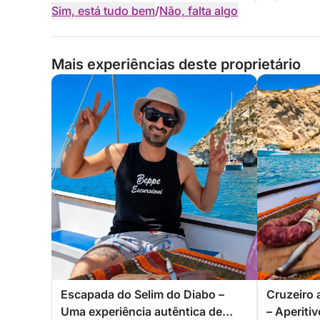
Sim, está tudo bem
/
Não, falta algo
Mais experiências deste proprietário
Escapada do Selim do Diabo –
Cruzeiro 
Uma experiência autêntica de
– Aperiti