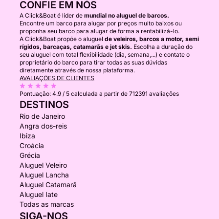
CONFIE EM NÓS
A Click&Boat é líder de
mundial no aluguel de barcos.
Encontre um barco para alugar por preços muito baixos ou
proponha seu barco para alugar de forma a rentabilizá-lo.
A Click&Boat propõe o aluguel
de veleiros, barcos a motor, semi
rígidos, barcaças, catamarãs e jet skis.
Escolha a duração do
seu aluguel com total flexibilidade (dia, semana,...) e contate o
proprietário do barco para tirar todas as suas dúvidas
diretamente através de nossa plataforma.
AVALIAÇÕES DE CLIENTES
Pontuação:
4.9 / 5
calculada a partir de 712391 avaliações
DESTINOS
Rio de Janeiro
Angra dos-reis
Ibiza
Croácia
Grécia
Aluguel Veleiro
Aluguel Lancha
Aluguel Catamarã
Aluguel Iate
Todas as marcas
SIGA-NOS