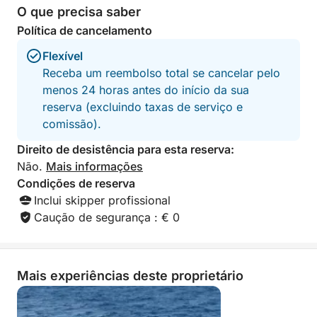
O que precisa saber
garantiu que tudo ficaria bem, mas
não foi o caso. • Devido ao mau tempo
Política de cancelamento
e às ondas altas, sofremos com enjoo
e a viagem se transformou em um
Flexível
pesadelo. • Embora a viagem devesse
Receba um reembolso total se cancelar pelo
durar 5 horas, durou apenas 2, e
menos 24 horas antes do início da sua
fomos deixados em um porto diferente
reserva (excluindo taxas de serviço e
do de onde havíamos partido. • Ao
comissão).
chegarmos, chamaram um táxi para
nos levar de volta ao hotel e, quando
Direito de desistência para esta reserva:
chegamos, o motorista nos cobrou 20
Não.
Mais informações
euros. (Mesmo tendo pago 790 euros
Condições de reserva
e não tendo usufruído dos serviços
prometidos.) Uma experiência
Inclui skipper profissional
decepcionante — tenha cuidado ao
Caução de segurança : € 0
reservar algo assim. Mais uma
observação: o capitão estava fumando
cigarros a bordo…
Mais experiências deste proprietário