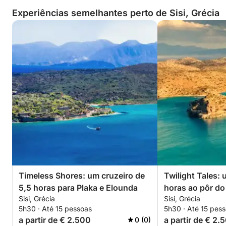
Experiências semelhantes perto de Sisi, Grécia
Timeless Shores: um cruzeiro de
Twilight Tales: 
5,5 horas para Plaka e Elounda
horas ao pôr do 
Sisi, Grécia
Sisi, Grécia
Elounda
5h30 · Até 15 pessoas
5h30 · Até 15 pes
a partir de € 2.500
a partir de € 2.
0 (0)