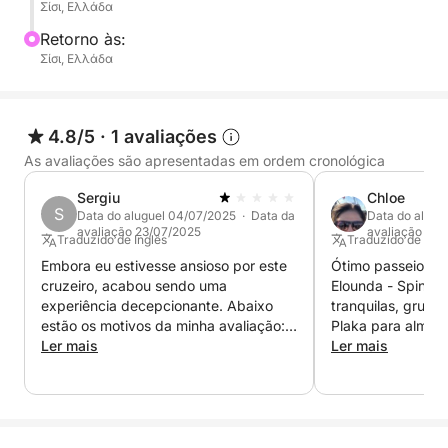
Σίσι, Ελλάδα
Retorno às:
Σίσι, Ελλάδα
4.8/5
·
1 avaliações
As avaliações são apresentadas em ordem cronológica
Sergiu
Chloe
S
Data do aluguel 04/07/2025 · Data da
Data do alugu
avaliação 23/07/2025
avaliação 12/
Traduzido de Inglês
Traduzido de Ingl
Embora eu estivesse ansioso por este
Ótimo passeio de 
cruzeiro, acabou sendo uma
Elounda - Spinalo
experiência decepcionante. Abaixo
tranquilas, gruta
estão os motivos da minha avaliação: •
Plaka para almoça
O tempo estava muito ruim (ventos
Ler mais
ventoso, mas o K
Ler mais
fortes) e, em vez de cancelar a viagem
capitão e nos sen
e reembolsar o dinheiro, optaram por
tempo todo. Obri
transferi-la de quarta-feira para
experiência marav
sábado, mesmo sem a melhora das
condições climáticas. O "capitão" nos