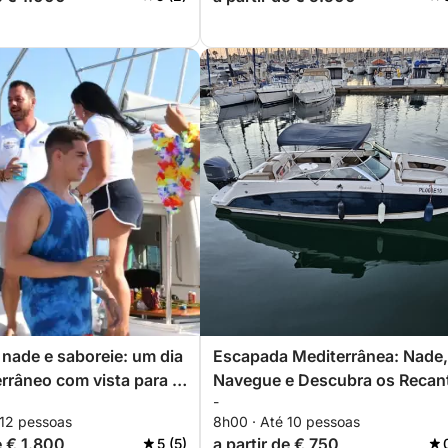
nade e saboreie: um dia
Escapada Mediterrânea: Nade,
rrâneo com vista para o
Navegue e Descubra os Recan
-
mentos de sushi.
Escondidos de Torrevieja
 12 pessoas
8h00 · Até 10 pessoas
e € 1.800
a partir de € 750
5 (5)