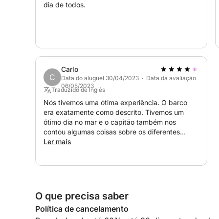
dia de todos.
Carlo
C
Data do aluguel 30/04/2023 · Data da avaliação
06/05/2023
Traduzido de Inglês
Nós tivemos uma ótima experiência. O barco
era exatamente como descrito. Tivemos um
ótimo dia no mar e o capitão também nos
contou algumas coisas sobre os diferentes
lugares. Também tivemos a oportunidade de ver
Ler mais
alguns golfinhos. Em suma, um ótimo dia e uma
ótima experiência. Obrigado!
O que precisa saber
Política de cancelamento