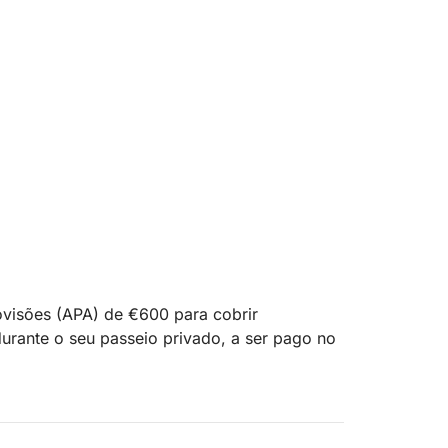
visões (APA) de €600 para cobrir
urante o seu passeio privado, a ser pago no
ro partindo da Marina Salinas em Torrevieja,
laxamento, aventura e liberdade. Esta