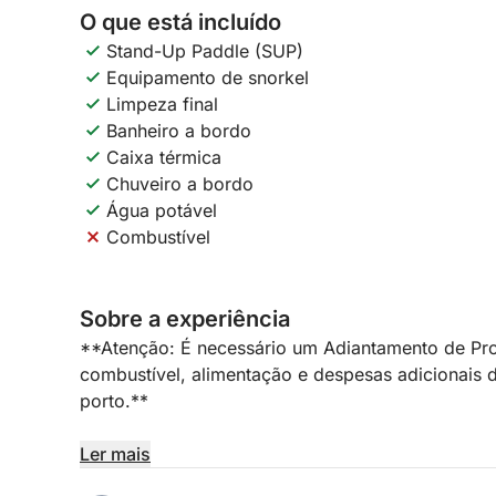
O que está incluído
Stand-Up Paddle (SUP)
Equipamento de snorkel
Limpeza final
Banheiro a bordo
Caixa térmica
Chuveiro a bordo
Água potável
Combustível
Sobre a experiência
**Atenção: É necessário um Adiantamento de Pro
combustível, alimentação e despesas adicionais d
porto.**
Embarque em uma experiência de iate de dia intei
Ler mais
onde o Mediterrâneo se abre para um mundo de re