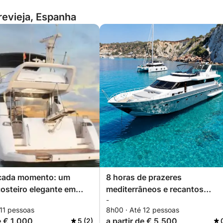
revieja, Espanha
cada momento: um
8 horas de prazeres
costeiro elegante em
mediterrâneos e recantos
-
a
costeiros escondidos.
 11 pessoas
8h00 · Até 12 pessoas
e € 1.000
a partir de € 5.500
5 (2)