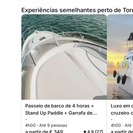
Experiências semelhantes perto de Tor
Passeio de barco de 4 horas +
Luxo em 
Stand Up Paddle + Garrafa de
cruzeiro 
-
-
Cava premium - TUDO INCLUSO
Torreviej
4h00 · Até 9 pessoas
4h00 · Até
a partir de € 349
a partir d
4.9 (27)