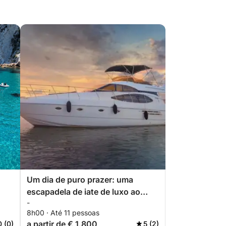
Um dia de puro prazer: uma
escapadela de iate de luxo ao
-
longo da costa de Torrevieja.
8h00 · Até 11 pessoas
a partir de € 1.800
0 (0)
5 (2)