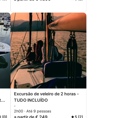
Excursão de veleiro de 2 horas -
tos
TUDO INCLUÍDO
-
2h00 · Até 9 pessoas
a partir de € 249
0 (0)
5 (2)