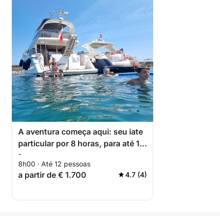
A aventura começa aqui: seu iate
particular por 8 horas, para até 12
-
pessoas, partindo da Marina
8h00 · Até 12 pessoas
Salinas em Torrevieja.
a partir de € 1.700
4.7 (4)