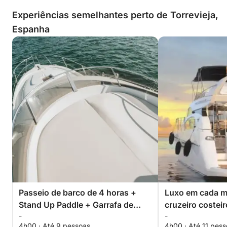
Experiências semelhantes perto de Torrevieja,
Espanha
Passeio de barco de 4 horas +
Luxo em cada 
Stand Up Paddle + Garrafa de
cruzeiro costei
-
-
Cava premium - TUDO INCLUSO
Torrevieja
4h00 · Até 9 pessoas
4h00 · Até 11 pes