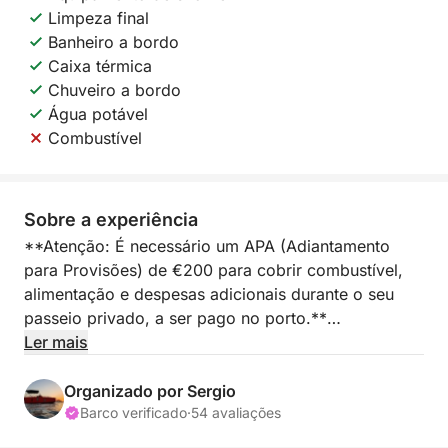
Limpeza final
Banheiro a bordo
Caixa térmica
Chuveiro a bordo
Água potável
Combustível
Sobre a experiência
**Atenção: É necessário um APA (Adiantamento
para Provisões) de €200 para cobrir combustível,
alimentação e despesas adicionais durante o seu
passeio privado, a ser pago no porto.**
Ler mais
Embarque em um elegante iate privado na Marina
Salinas, em Torrevieja, projetado para uma
Organizado por Sergio
escapadela perfeita de meio dia. Durante quatro
Barco verificado
·
54 avaliações
horas, você navegará pela costa pitoresca,