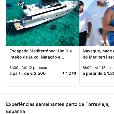
Escapada Mediterrânea: Um Dia
Navegue, nade e
Inteiro de Luxo, Natação e
no Mediterrâneo
-
-
Descoberta da Costa
mar e momentos
8h00 · Até 12 pessoas
8h00 · Até 12 pes
a partir de € 2.500
a partir de € 1.
4.2 (1)
Experiências semelhantes perto de Torrevieja,
Espanha