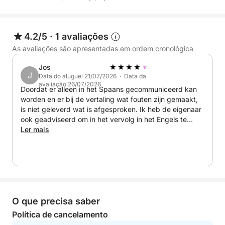
poderá nadar, mergulhar com snorkel, praticar
stand-up paddle ou simplesmente relaxar rodeado
por águas cristalinas. Quer esteja a planear uma
4.2/5
·
1 avaliações
escapadela romântica, uma celebração com amigos
As avaliações são apresentadas em ordem cronológica
ou a criar memórias familiares inesquecíveis, esta
Jos
experiência oferece o equilíbrio perfeito entre
J
Data do aluguel 21/07/2026 · Data da
navegar e relaxar.
avaliação 26/07/2026
Doordat er alleen in het Spaans gecommuniceerd kan
worden en er bij de vertaling wat fouten zijn gemaakt,
O que realmente distingue este aluguer é o conforto
is niet geleverd wat is afgesproken. Ik heb de eigenaar
e o espaço incomparáveis a bordo. Poucos iates na
ook geadviseerd om in het vervolg in het Engels te
zona oferecem áreas de estar exteriores tão
communiceren. Ze hebben hun uiterste best gedaan
Ler mais
om het ons naar het zin te maken. We hebben een
espaçosas, permitindo que todos os passageiros
geweldige dag gehad.
desfrutem da viagem sem se sentirem apertados.
- Cruzeiro panorâmico ao longo da costa de
Torrevieja
O que precisa saber
- Tempo para nadar, praticar stand-up paddle e
relaxar
Política de cancelamento