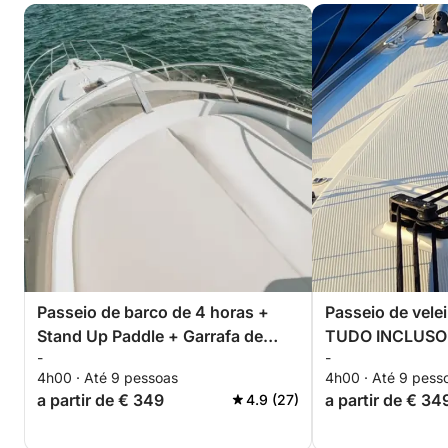
Passeio de barco de 4 horas +
Passeio de velei
Stand Up Paddle + Garrafa de
TUDO INCLUSO
-
-
Cava premium - TUDO INCLUSO
4h00 · Até 9 pessoas
4h00 · Até 9 pess
a partir de € 349
a partir de € 34
4.9 (27)