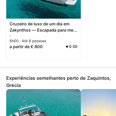
Cruzeiro de luxo de um dia em
Zakynthos — Escapada para meia
-
ilha (5h)
6h00 · Até 8 pessoas
a partir de € 800
0 (0)
Experiências semelhantes perto de Zaquintos,
Grécia