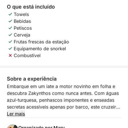
O que está incluído
Towels
Bebidas
Petiscos
Cerveja
Frutas frescas da estação
Equipamento de snorkel
Combustível
Sobre a experiência
Embarque em um iate a motor novinho em folha e
descubra Zakynthos como nunca antes. Com águas
azul-turquesa, penhascos imponentes e enseadas
secretas acessíveis apenas por barco, este cruzeiro
com tudo incluído oferece o refúgio privativo
Ler mais
perfeito — onde tudo é cuidado e cada detalhe é
pensado para o seu prazer.
Organizado por Mary