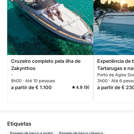
Cruzeiro completo pela ilha de
Experiência de b
Zakynthos
Tartarugas e nas
-
Porto de Agios Sos
em Zakynthos
8h00 · Até 10 pessoas
3h00 · Até 6 pess
a partir de € 1.100
a partir de € 23
4.9 (9)
Etiquetas
Passeio de barco a motor
Passeio de barco clássico