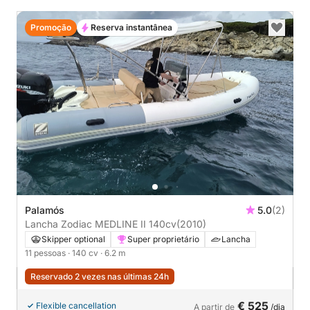
Promoção
Reserva instantânea
Palamós
5.0
(2)
Lancha Zodiac MEDLINE II 140cv
(2010)
Skipper optional
Super proprietário
Lancha
11 pessoas
· 140 cv
· 6.2 m
Reservado 2 vezes nas últimas 24h
€ 525
Flexible cancellation
A partir de
/dia