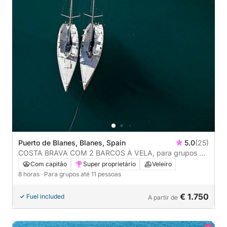
Puerto de Blanes, Blanes, Spain
5.0
(25)
COSTA BRAVA COM 2 BARCOS À VELA, para grupos de
até 22 pessoas, 8 horas
Com capitão
Super proprietário
Veleiro
8 horas
· Para grupos até 11 pessoas
€ 1.750
Fuel included
A partir de