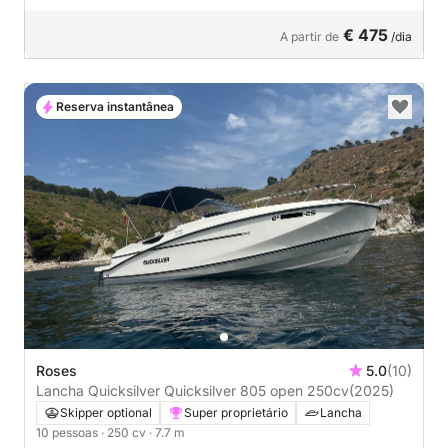
€ 475
A partir de
/dia
Reserva instantânea
Roses
5.0
(10)
Lancha Quicksilver Quicksilver 805 open 250cv
(2025)
Skipper optional
Super proprietário
Lancha
10 pessoas
· 250 cv
· 7.7 m