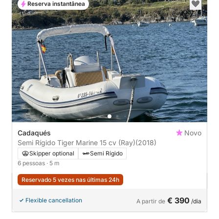
Reserva instantânea
Cadaqués
Novo
Semi Rígido Tiger Marine 15 cv (Ray)
(2018)
Skipper optional
Semi Rígido
6 pessoas
· 5 m
Reservado 5 vezes nas últimas 24h
€ 390
Flexible cancellation
A partir de
/dia