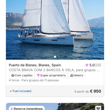
Puerto de Blanes, Blanes, Spain
5.0
(25)
COSTA BRAVA COM 2 BARCOS À VELA, para grupos de
até 22 pessoas, 4 horas
Com capitão
Super proprietário
Veleiro
4 horas
· Para grupos até 11 pessoas
€ 950
Fuel included
A partir de
Reserva instantânea