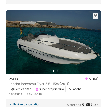
Roses
5.0
(4)
Lancha Beneteau Flyer 5.5 115cv
(2011)
Sem capitão
Super proprietário
Lancha
6 pessoas
· 115 cv
· 5.6 m
€ 395
Flexible cancellation
A partir de
/dia