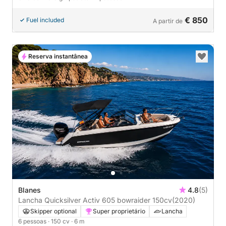
€ 850
Fuel included
A partir de
Reserva instantânea
Blanes
4.8
(5)
Lancha Quicksilver Activ 605 bowraider 150cv
(2020)
Skipper optional
Super proprietário
Lancha
6 pessoas
· 150 cv
· 6 m