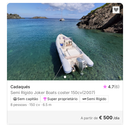
Cadaqués
4.7
(6)
Semi Rígido Joker Boats coster 150cv
(2007)
Sem capitão
Super proprietário
Semi Rígido
8 pessoas
· 150 cv
· 6.5 m
€ 500
A partir de
/dia