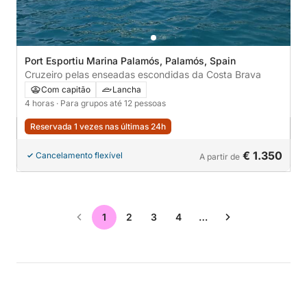
Port Esportiu Marina Palamós, Palamós, Spain
Cruzeiro pelas enseadas escondidas da Costa Brava
Com capitão
Lancha
4 horas
· Para grupos até 12 pessoas
Reservada 1 vezes nas últimas 24h
€ 1.350
Cancelamento flexível
A partir de
1
2
3
4
…