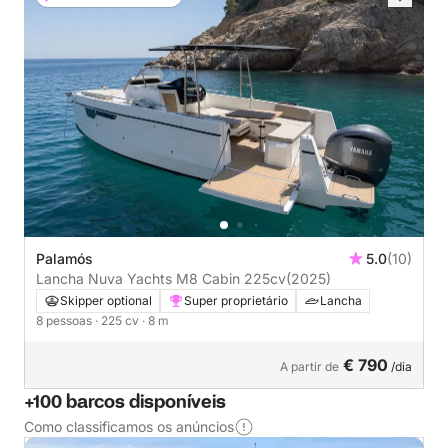
Palamós
5.0
(10)
Lancha Nuva Yachts M8 Cabin 225cv
(2025)
Skipper optional
Super proprietário
Lancha
8 pessoas
· 225 cv
· 8 m
€ 790
A partir de
/dia
+100 barcos disponíveis
Como classificamos os anúncios