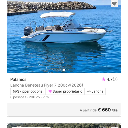
Palamós
4.7
(7)
Lancha Beneteau Flyer 7 200cv
(2026)
Skipper optional
Super proprietário
Lancha
8 pessoas
· 200 cv
· 7 m
€ 660
A partir de
/dia