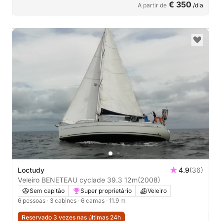
€ 350
A partir de
/dia
Loctudy
4.9
(36)
Veleiro BENETEAU cyclade 39.3 12m
(2008)
Sem capitão
Super proprietário
Veleiro
6 pessoas
· 3 cabines
· 6 camas
· 11.9 m
Reservado 3 vezes nas últimas 24h