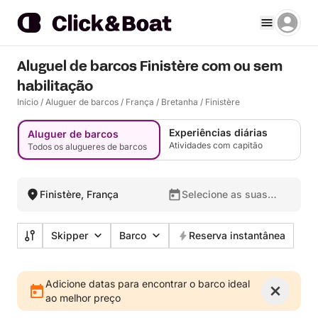
Aluguel de barcos Finistère com ou sem
habilitação
Início
/
Aluguer de barcos
/
França
/
Bretanha
/
Finistère
Experiências diárias
Aluguer de barcos
Atividades com capitão
Todos os alugueres de barcos
Finistère, França
Selecione as suas
datas
Skipper
Barco
Reserva instantânea
Adicione datas para encontrar o barco ideal
ao melhor preço