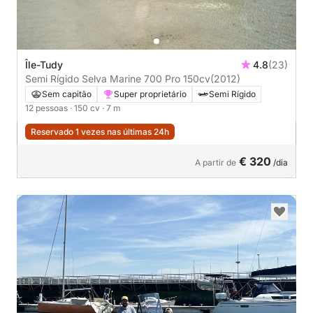
Île-Tudy
4.8
(23)
Semi Rígido Selva Marine 700 Pro 150cv
(2012)
Sem capitão
Super proprietário
Semi Rígido
12 pessoas
· 150 cv
· 7 m
Reservado 1 vezes nas últimas 24h
€ 320
A partir de
/dia