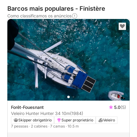
Barcos mais populares - Finistère
Como classificamos os anúncios
Forêt-Fouesnant
5.0
(5)
Veleiro Hunter Hunter 34 10m
(1984)
Skipper obrigatório
Super proprietário
Veleiro
7 pessoas
· 2 cabines
· 7 camas
· 10.5 m