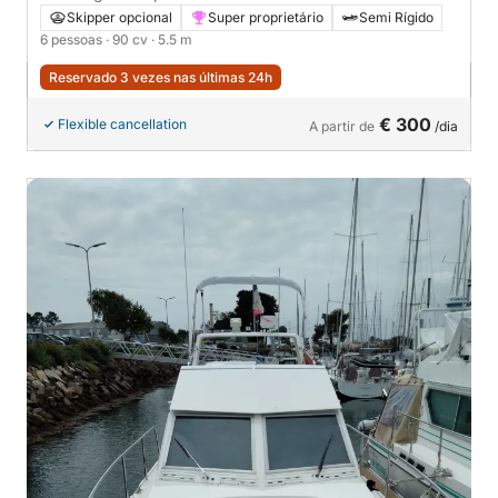
Skipper opcional
Super proprietário
Semi Rígido
6 pessoas
· 90 cv
· 5.5 m
Reservado 3 vezes nas últimas 24h
€ 300
Flexible cancellation
A partir de
/dia