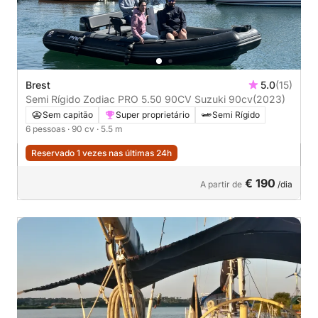
Brest
5.0
(15)
Semi Rígido Zodiac PRO 5.50 90CV Suzuki 90cv
(2023)
Sem capitão
Super proprietário
Semi Rígido
6 pessoas
· 90 cv
· 5.5 m
Reservado 1 vezes nas últimas 24h
€ 190
A partir de
/dia