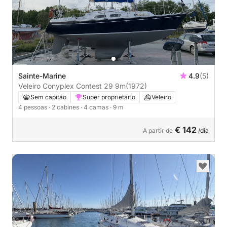
Sainte-Marine
4.9
(5)
Veleiro Conyplex Contest 29 9m
(1972)
Sem capitão
Super proprietário
Veleiro
4 pessoas
· 2 cabines
· 4 camas
· 9 m
€ 142
A partir de
/dia