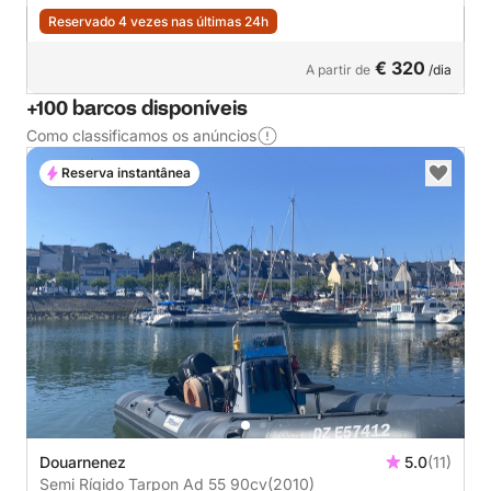
Reservado 4 vezes nas últimas 24h
€ 320
A partir de
/dia
+100 barcos disponíveis
Como classificamos os anúncios
Reserva instantânea
Douarnenez
5.0
(11)
Semi Rígido Tarpon Ad 55 90cv
(2010)