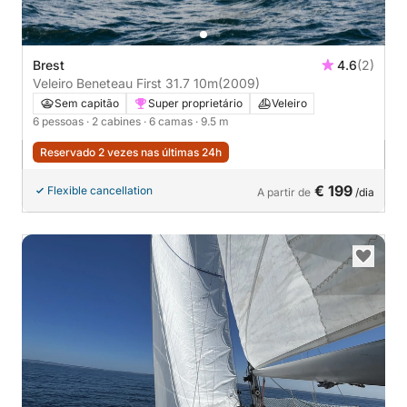
Brest
4.6
(2)
Veleiro Beneteau First 31.7 10m
(2009)
Sem capitão
Super proprietário
Veleiro
6 pessoas
· 2 cabines
· 6 camas
· 9.5 m
Reservado 2 vezes nas últimas 24h
€ 199
Flexible cancellation
A partir de
/dia