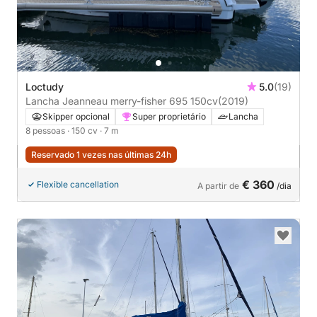
Loctudy
5.0
(19)
Lancha Jeanneau merry-fisher 695 150cv
(2019)
Skipper opcional
Super proprietário
Lancha
8 pessoas
· 150 cv
· 7 m
Reservado 1 vezes nas últimas 24h
€ 360
Flexible cancellation
A partir de
/dia