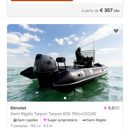
€ 357
A partir de
/dia
Bénodet
5.0
(5)
Semi Rígido Tarpon Tarpon 650 150cv
(2026)
Sem capitão
Super proprietário
Semi Rígido
11 pessoas
· 150 cv
· 6.5 m