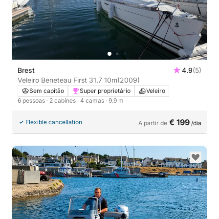
Brest
4.9
(5)
Veleiro Beneteau First 31.7 10m
(2009)
Sem capitão
Super proprietário
Veleiro
6 pessoas
· 2 cabines
· 4 camas
· 9.9 m
€ 199
Flexible cancellation
A partir de
/dia