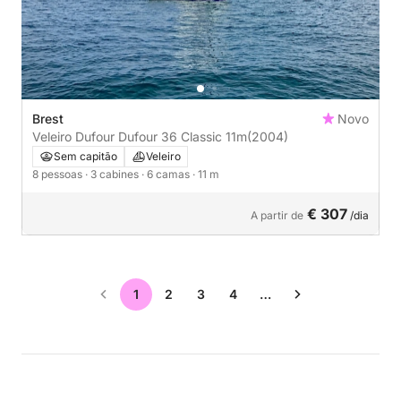
Brest
Novo
Veleiro Dufour Dufour 36 Classic 11m
(2004)
Sem capitão
Veleiro
8 pessoas
· 3 cabines
· 6 camas
· 11 m
€ 307
A partir de
/dia
1
2
3
4
…