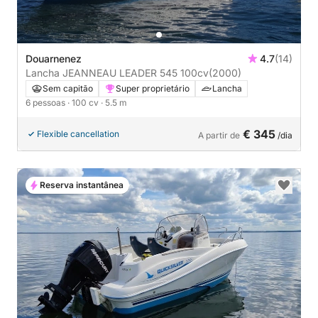
Douarnenez
4.7
(14)
Lancha JEANNEAU LEADER 545 100cv
(2000)
Sem capitão
Super proprietário
Lancha
6 pessoas
· 100 cv
· 5.5 m
€ 345
Flexible cancellation
A partir de
/dia
Reserva instantânea