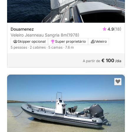
Douarnenez
4.9
(18)
Veleiro Jeanneau Sangria 8m
(1978)
Skipper opcional
Super proprietário
Veleiro
5 pessoas
· 2 cabines
· 5 camas
· 7.6 m
€ 100
A partir de
/dia