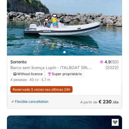
Sorrento
4.9
(50)
Barco sem licença Lupin - ITALBOAT SRL
(2022)
Predator 570 40cv
Without licence
Super proprietário
4 pessoas
· 40 cv
· 5.7 m
Reservado 5 vezes nas últimas 24h
€ 230
Flexible cancellation
A partir de
/dia