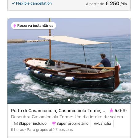
€ 250
Flexible cancellation
A partir de
/dia
Reserva instantânea
Porto di Casamicciola, Casamicciola Terme,
5.0
(6)
Italy
Descubra Casamicciola Terme: Um dia inteiro de sol em
uma lancha.
Skipper incluído
Super proprietário
Lancha
9 horas
· Para grupos até 7 pessoas