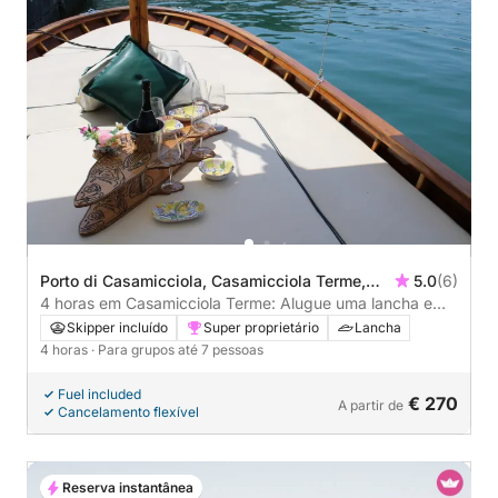
Porto di Casamicciola, Casamicciola Terme,
5.0
(6)
Italy
4 horas em Casamicciola Terme: Alugue uma lancha e
aproveite!
Skipper incluído
Super proprietário
Lancha
4 horas
· Para grupos até 7 pessoas
Fuel included
€ 270
A partir de
Cancelamento flexível
Reserva instantânea