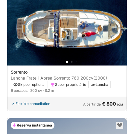
Sorrento
Lancha Fratelli Aprea Sorrento 760 200cv
(2000)
Skipper optional
Super proprietário
Lancha
6 pessoas
· 200 cv
· 8.2 m
€ 800
Flexible cancellation
A partir de
/dia
Reserva instantânea