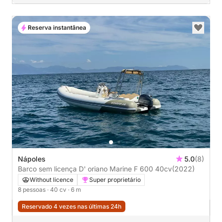
Reserva instantânea
Nápoles
5.0
(8)
Barco sem licença D' oriano Marine F 600 40cv
(2022)
Without licence
Super proprietário
8 pessoas
· 40 cv
· 6 m
Reservado 4 vezes nas últimas 24h