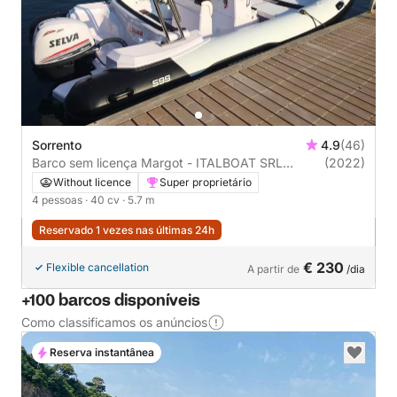
Sorrento
4.9
(46)
Barco sem licença Margot - ITALBOAT SRL
(2022)
Predator 570 40cv
Without licence
Super proprietário
4 pessoas
· 40 cv
· 5.7 m
Reservado 1 vezes nas últimas 24h
€ 230
Flexible cancellation
A partir de
/dia
+100 barcos disponíveis
Como classificamos os anúncios
Reserva instantânea