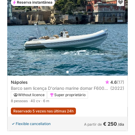
Reserva instantânea
Nápoles
4.6
(17)
Barco sem licença D'oriano marine domar F600
(2022)
40cv
Without licence
Super proprietário
8 pessoas
· 40 cv
· 6 m
Reservado 5 vezes nas últimas 24h
€ 250
Flexible cancellation
A partir de
/dia