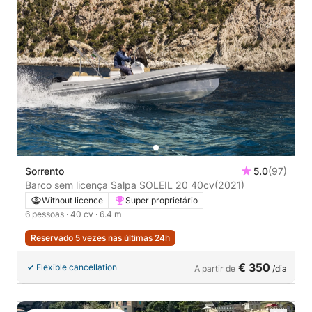
Sorrento
5.0
(97)
Barco sem licença Salpa SOLEIL 20 40cv
(2021)
Without licence
Super proprietário
6 pessoas
· 40 cv
· 6.4 m
Reservado 5 vezes nas últimas 24h
€ 350
Flexible cancellation
A partir de
/dia