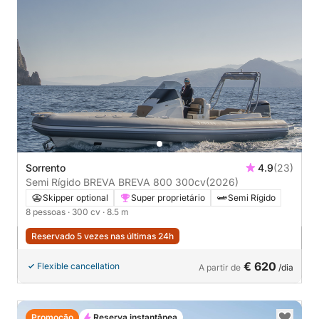
Sorrento
4.9
(23)
Semi Rígido BREVA BREVA 800 300cv
(2026)
Skipper optional
Super proprietário
Semi Rígido
8 pessoas
· 300 cv
· 8.5 m
Reservado 5 vezes nas últimas 24h
€ 620
Flexible cancellation
A partir de
/dia
Promoção
Reserva instantânea