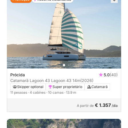
Prócida
5.0
(40)
Catamarã Lagoon 43 Lagoon 43 14m
(2026)
Skipper optional
Super proprietário
Catamarã
11 pessoas
· 4 cabines
· 10 camas
· 13.9 m
€ 1.357
A partir de
/dia