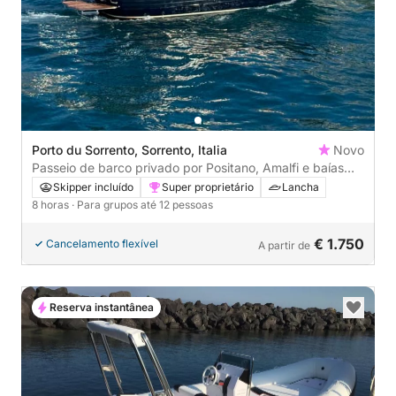
Porto du Sorrento, Sorrento, Italia
Novo
Passeio de barco privado por Positano, Amalfi e baías
escondidas.
Skipper incluído
Super proprietário
Lancha
8 horas
· Para grupos até 12 pessoas
€ 1.750
Cancelamento flexível
A partir de
Reserva instantânea