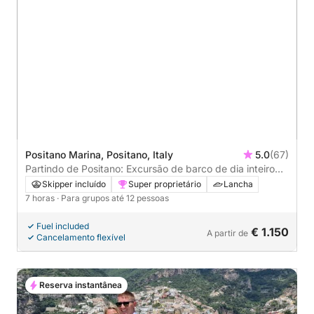
Positano Marina, Positano, Italy
5.0
(67)
Partindo de Positano: Excursão de barco de dia inteiro
pela Costa Amalfitana: Navegue pela costa com conforto
Skipper incluído
Super proprietário
Lancha
e estilo.
7 horas
· Para grupos até 12 pessoas
Fuel included
€ 1.150
A partir de
Cancelamento flexível
Reserva instantânea