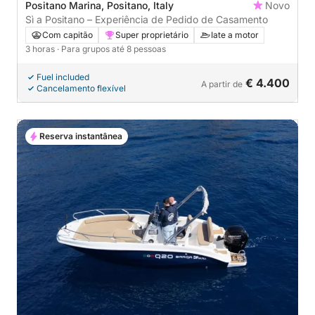
Positano Marina, Positano, Italy
Novo
Sì a Positano – Experiência de Pedido de Casamento
Com capitão
Super proprietário
Iate a motor
3 horas
· Para grupos até 8 pessoas
Fuel included
€ 4.400
A partir de
Cancelamento flexível
Reserva instantânea