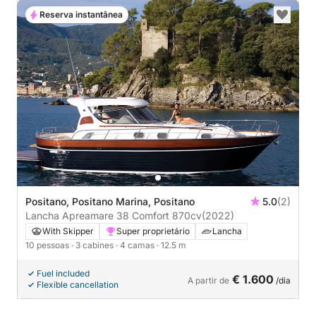
Reserva instantânea
Positano, Positano Marina, Positano
5.0
(2)
Lancha Apreamare 38 Comfort 870cv
(2022)
With Skipper
Super proprietário
Lancha
10 pessoas
· 3 cabines
· 4 camas
· 12.5 m
Fuel included
€ 1.600
A partir de
/dia
Flexible cancellation