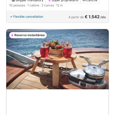
Skipper mandatory
Super proprietário
Lancha
10 pessoas
· 1 cabine
· 2 camas
· 12 m
€ 1.542
Flexible cancellation
A partir de
/dia
Reserva instantânea