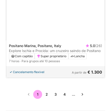
Positano Marina, Positano, Italy
5.0
(26)
Explore Ischia e Procida: um cruzeiro saindo de Positano
Com capitão
Super proprietário
Lancha
7 horas
· Para grupos até 10 pessoas
€ 1.300
Cancelamento flexível
A partir de
1
2
3
4
…