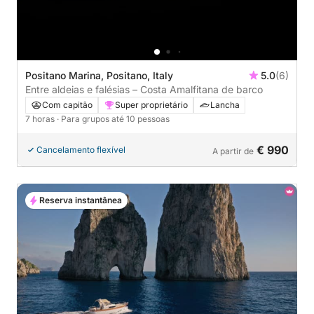
Positano Marina, Positano, Italy
5.0
(6)
Entre aldeias e falésias – Costa Amalfitana de barco
Com capitão
Super proprietário
Lancha
7 horas
· Para grupos até 10 pessoas
€ 990
Cancelamento flexível
A partir de
Reserva instantânea