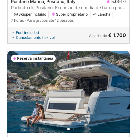
Positano Marina, Positano, Italy
5.0
(67)
Partindo de Positano: Excursão de um dia de barco para
Capri: Descubra a Costa Amalfitana com estilo
Skipper incluído
Super proprietário
Lancha
7 horas
· Para grupos até 12 pessoas
Fuel included
€ 1.700
A partir de
Cancelamento flexível
Reserva instantânea