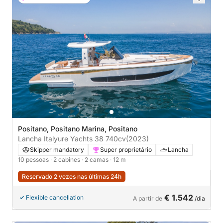
Positano, Positano Marina, Positano
Lancha Italyure Yachts 38 740cv
(2023)
Skipper mandatory
Super proprietário
Lancha
10 pessoas
· 2 cabines
· 2 camas
· 12 m
Reservado 2 vezes nas últimas 24h
€ 1.542
Flexible cancellation
A partir de
/dia