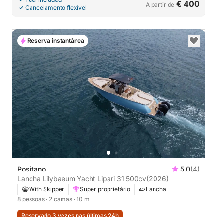
€ 400
A partir de
Cancelamento flexível
Reserva instantânea
Positano
5.0
(4)
Lancha Lilybaeum Yacht Lipari 31 500cv
(2026)
With Skipper
Super proprietário
Lancha
8 pessoas
· 2 camas
· 10 m
Reservado 3 vezes nas últimas 24h