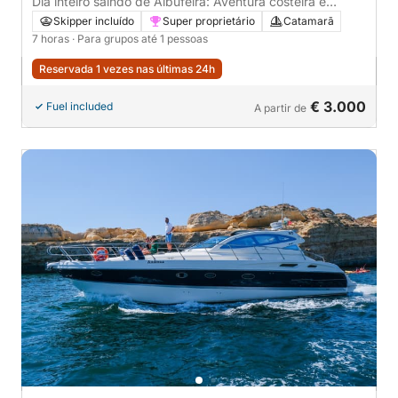
Dia inteiro saindo de Albufeira: Aventura costeira e
cavernas
Skipper incluído
Super proprietário
Catamarã
7 horas
· Para grupos até 1 pessoas
Reservada 1 vezes nas últimas 24h
€ 3.000
Fuel included
A partir de