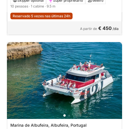
Skipper optional
Super proprietário
Veleiro
10 pessoas
· 1 cabine
· 9.5 m
Reservado 5 vezes nas últimas 24h
€ 450
A partir de
/dia
Marina de Albufeira, Albufeira, Portugal