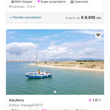
With Skipper
Super proprietário
Catamarã
80 pessoas
· 15.3 m
€ 6.610
Flexible cancellation
A partir de
/dia
Albufeira
1.0
(1)
Dufour Aspege
(1971)