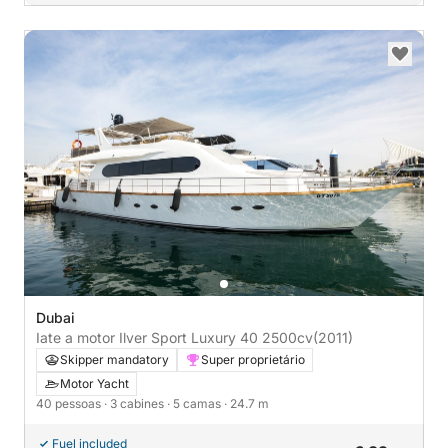
Dubai
Iate a motor Ilver Sport Luxury 40 2500cv
(2011)
Skipper mandatory
Super proprietário
Motor Yacht
40 pessoas
· 3 cabines
· 5 camas
· 24.7 m
Fuel included