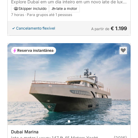
Explore Dubai em um dia inteiro em um novo iate de luxo
2024. Jet ski 1900 CC grátis em 2025. Pesca grátis |
Skipper incluído
Iate a motor
Natação | Refrescos | Churrasqueira grátis.
7 horas
· Para grupos até 1 pessoas
€ 1.199
Cancelamento flexível
A partir de
Reserva instantânea
Dubai Marina
Iate a motor Luxury 147 ft 45 Meters Yacht
(2016)