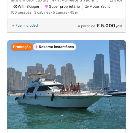
1000cv
With Skipper
Super proprietário
Motor Yacht
100 pessoas
· 3 cabines
· 5 camas
· 45 m
€ 5.000
Fuel included
A partir de
/dia
Promoção
Reserva instantânea