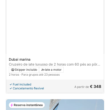
Dubai marina
Cruzeiro de iate luxuoso de 2 horas com 60 pés ao pôr
do sol para até 20 pessoas para descobrir o litoral de
Skipper incluído
Iate a motor
Dubai
2 horas
· Para grupos até 23 pessoas
Fuel included
€ 348
A partir de
Cancelamento flexível
Reserva instantânea