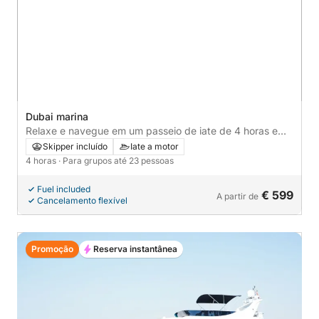
Dubai marina
Relaxe e navegue em um passeio de iate de 4 horas em
Dubai para até 20 hóspedes, a melhor oferta com
Skipper incluído
Iate a motor
churrasco opcional e jet ski
4 horas
· Para grupos até 23 pessoas
Fuel included
€ 599
A partir de
Cancelamento flexível
Promoção
Reserva instantânea