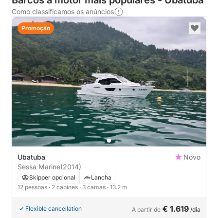
Barcos a motor mais populares - Ubatuba
Como classificamos os anúncios
Promoção
Ubatuba
Novo
Sessa Marine
(2014)
Skipper opcional
Lancha
12 pessoas
· 2 cabines
· 3 camas
· 13.2 m
€ 1.619
Flexible cancellation
A partir de
/dia