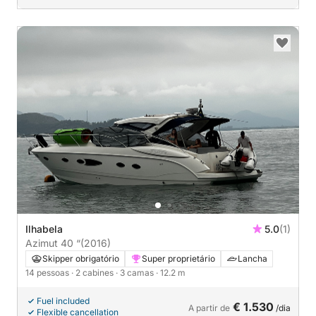
Ilhabela
5.0
(1)
Azimut 40 “
(2016)
Skipper obrigatório
Super proprietário
Lancha
14 pessoas
· 2 cabines
· 3 camas
· 12.2 m
Fuel included
€ 1.530
A partir de
/dia
Flexible cancellation