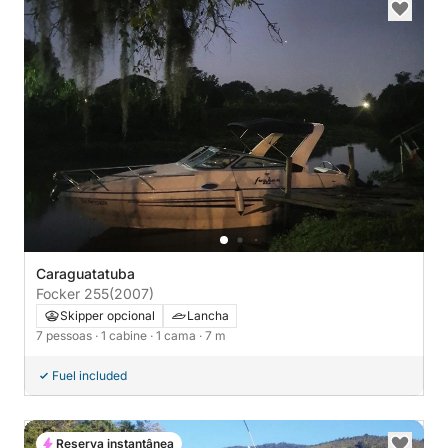
Caraguatatuba
Focker 255
(2007)
Skipper opcional
Lancha
7 pessoas
· 1 cabine
· 1 cama
· 7 m
Fuel included
Reserva instantânea