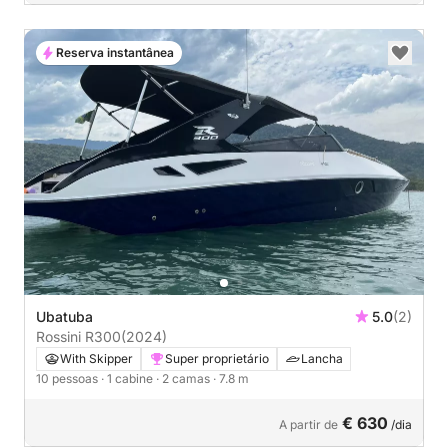
Reserva instantânea
Ubatuba
5.0
(2)
Rossini R300
(2024)
With Skipper
Super proprietário
Lancha
10 pessoas
· 1 cabine
· 2 camas
· 7.8 m
€ 630
A partir de
/dia