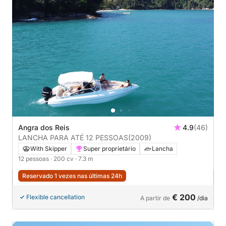
Angra dos Reis
4.9
(46)
LANCHA PARA ATÉ 12 PESSOAS
(2009)
With Skipper
Super proprietário
Lancha
12 pessoas
· 200 cv
· 7.3 m
Reservado 1 vezes nas últimas 24h
€ 200
Flexible cancellation
A partir de
/dia