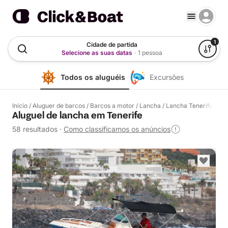
1
Cidade de partida
Selecione as suas datas
·
1 pessoa
Todos os aluguéis
Excursões
Início
/
Aluguer de barcos
/
Barcos a motor
/
Lancha
/
Lancha Tenerife
Aluguel de lancha em Tenerife
58 resultados
·
Como classificamos os anúncios