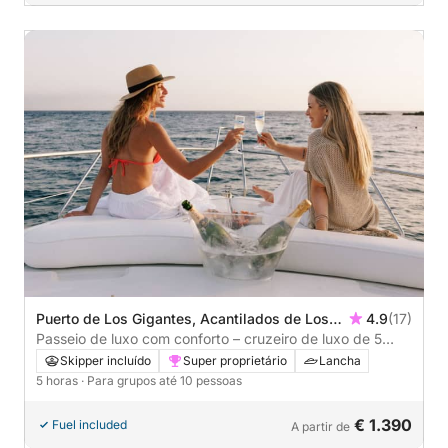
Puerto de Los Gigantes, Acantilados de Los
4.9
(17)
Gigantes, Spain
Passeio de luxo com conforto – cruzeiro de luxo de 5
horas
Skipper incluído
Super proprietário
Lancha
5 horas
· Para grupos até 10 pessoas
€ 1.390
Fuel included
A partir de