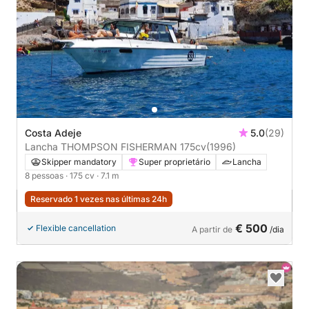
Costa Adeje
5.0
(29)
Lancha THOMPSON FISHERMAN 175cv
(1996)
Skipper mandatory
Super proprietário
Lancha
8 pessoas
· 175 cv
· 7.1 m
Reservado 1 vezes nas últimas 24h
€ 500
Flexible cancellation
A partir de
/dia