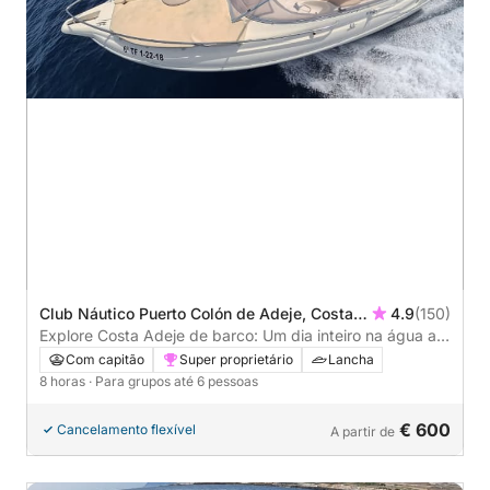
Club Náutico Puerto Colón de Adeje, Costa
4.9
(150)
Adeje, Spain
Explore Costa Adeje de barco: Um dia inteiro na água a
bordo de uma lancha.
Com capitão
Super proprietário
Lancha
8 horas
· Para grupos até 6 pessoas
€ 600
Cancelamento flexível
A partir de