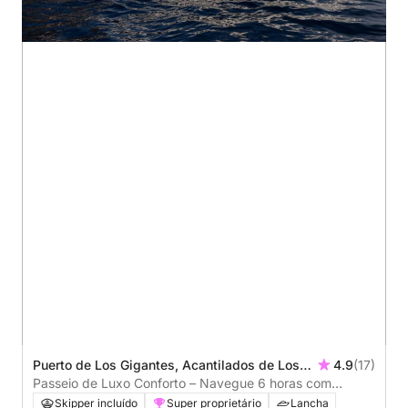
Puerto de Los Gigantes, Acantilados de Los
4.9
(17)
Gigantes, Spain
Passeio de Luxo Conforto – Navegue 6 horas com
conforto absoluto
Skipper incluído
Super proprietário
Lancha