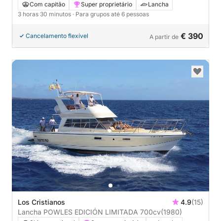
Com capitão
Super proprietário
Lancha
3 horas 30 minutos
· Para grupos até 6 pessoas
€ 390
Cancelamento flexível
A partir de
Los Cristianos
4.9
(15)
Lancha POWLES EDICIÓN LIMITADA 700cv
(1980)