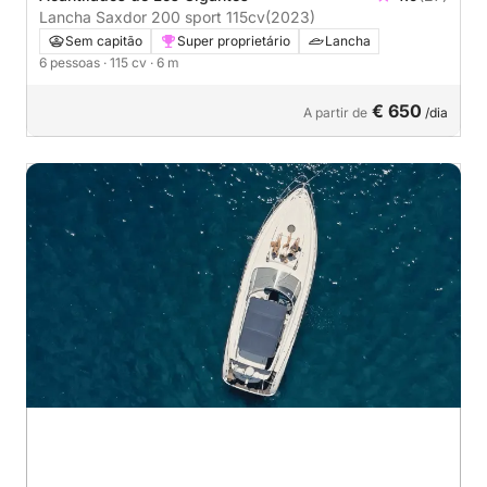
Lancha Saxdor 200 sport 115cv
(2023)
Sem capitão
Super proprietário
Lancha
6 pessoas
· 115 cv
· 6 m
€ 650
A partir de
/dia