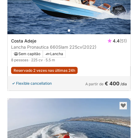
Costa Adeje
4.4
(51)
Lancha Pronautica 660Slam 225cv
(2022)
Sem capitão
Lancha
8 pessoas
· 225 cv
· 5.5 m
Reservado 2 vezes nas últimas 24h
€ 400
Flexible cancellation
A partir de
/dia