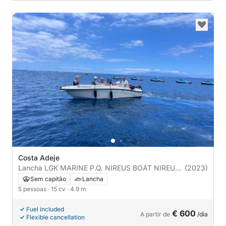
Costa Adeje
Lancha LGK MARINE P.Q. NIREUS BOAT NIREUS
(2023)
4.90 OPTIMA 15cv
Sem capitão
Lancha
5 pessoas
· 15 cv
· 4.9 m
Fuel included
€ 600
A partir de
/dia
Flexible cancellation