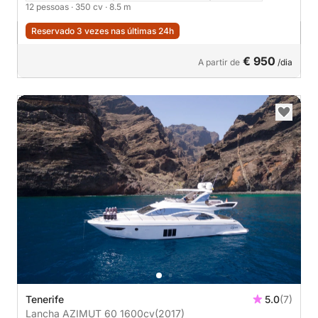
12 pessoas
· 350 cv
· 8.5 m
Reservado 3 vezes nas últimas 24h
€ 950
A partir de
/dia
Tenerife
5.0
(7)
Lancha AZIMUT 60 1600cv
(2017)