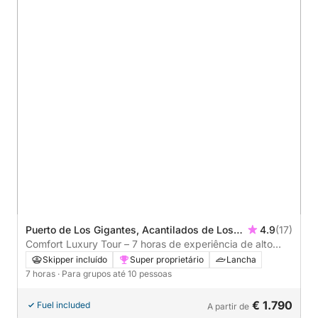
Puerto de Los Gigantes, Acantilados de Los
4.9
(17)
Gigantes, Spain
Comfort Luxury Tour – 7 horas de experiência de alto
nível no mar
Skipper incluído
Super proprietário
Lancha
7 horas
· Para grupos até 10 pessoas
€ 1.790
Fuel included
A partir de