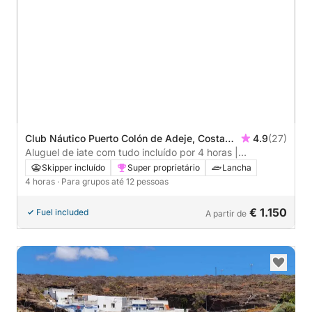
Club Náutico Puerto Colón de Adeje, Costa
4.9
(27)
Adeje, Spain
Aluguel de iate com tudo incluído por 4 horas |
Experiência de luxo para até 12 pessoas
Skipper incluído
Super proprietário
Lancha
4 horas
· Para grupos até 12 pessoas
€ 1.150
Fuel included
A partir de