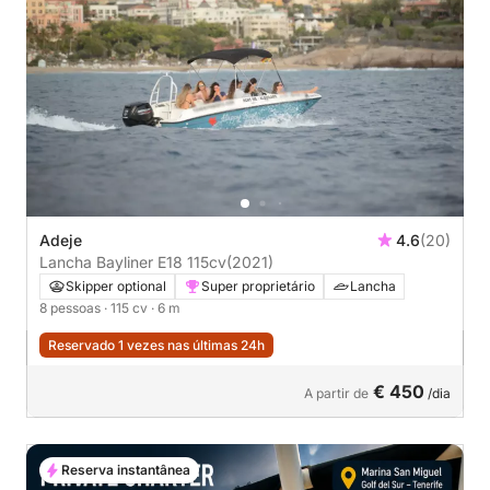
Adeje
4.6
(20)
Lancha Bayliner E18 115cv
(2021)
Skipper optional
Super proprietário
Lancha
8 pessoas
· 115 cv
· 6 m
Reservado 1 vezes nas últimas 24h
€ 450
A partir de
/dia
Reserva instantânea