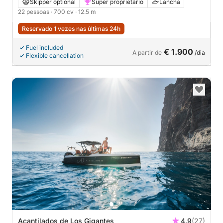
Skipper optional
Super proprietário
Lancha
22 pessoas
· 700 cv
· 12.5 m
Reservado 1 vezes nas últimas 24h
Fuel included
€ 1.900
A partir de
/dia
Flexible cancellation
Acantilados de Los Gigantes
4.9
(27)