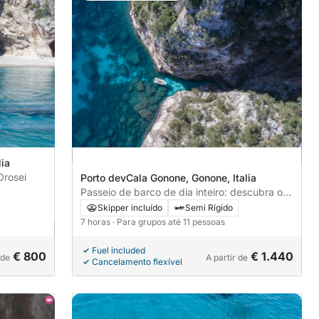
ia
Orosei
Porto devCala Gonone, Gonone, Italia
Passeio de barco de dia inteiro: descubra o
Golfo de Orosei
Skipper incluído
Semi Rígido
7 horas
· Para grupos até 11 pessoas
Fuel included
€ 800
€ 1.440
 de
A partir de
Cancelamento flexível