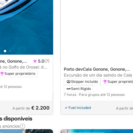
ne, Gonone,
5.0
(7)
 no Golfo de Orosei: de
Porto devCala Gonone, Gonone,
Super proprietário
Italia
Excursão de um dia saindo de Cala
surfe nas ondas da Sardenha
Skipper incluído
Super propriet
té 12 pessoas
Semi Rígido
7 horas
· Para grupos até 12 pessoas
€ 2.200
Fuel included
A partir de
A partir d
s disponíveis
s anúncios