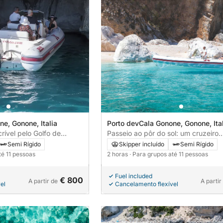
e, Gonone, Italia
Porto devCala Gonone, Gonone, Ital
rível pelo Golfo de
Passeio ao pôr do sol: um cruzeiro
panorâmico ao longo do Golfo de O
Semi Rígido
Skipper incluído
Semi Rígido
té 11 pessoas
2 horas
· Para grupos até 11 pessoas
Fuel included
€ 800
A partir de
A partir
el
Cancelamento flexível