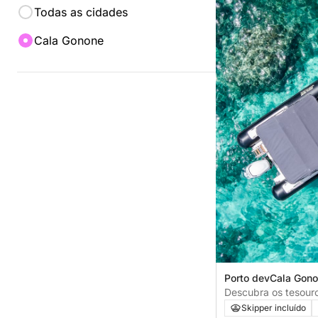
Todas as cidades
Cala Gonone
Porto devCala Gono
Italia
Descubra os tesour
de Orosei - Passeio 
Skipper incluído