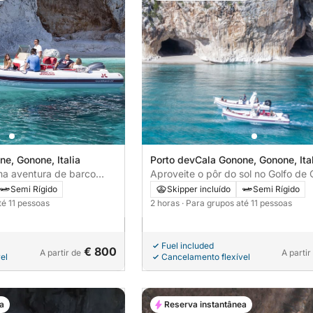
e, Gonone, Italia
Porto devCala Gonone, Gonone, Ital
ma aventura de barco
Aproveite o pôr do sol no Golfo de 
e Orosei
Semi Rígido
Skipper incluído
Semi Rígido
té 11 pessoas
2 horas
· Para grupos até 11 pessoas
Fuel included
€ 800
A partir de
A partir
el
Cancelamento flexível
a
Reserva instantânea