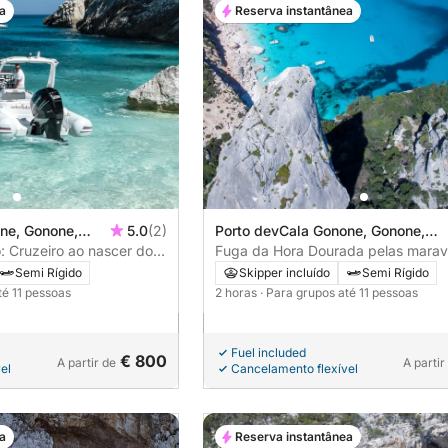
a
Reserva instantânea
ne, Gonone,
5.0
(2)
Porto devCala Gonone, Gonone,
: Cruzeiro ao nascer do
Italia
Fuga da Hora Dourada pelas marav
ecretas da Sardenha
Golfo de Orosei
Semi Rígido
Skipper incluído
Semi Rígido
té 11 pessoas
2 horas
· Para grupos até 11 pessoas
Fuel included
€ 800
A partir de
A partir
el
Cancelamento flexível
a
Reserva instantânea