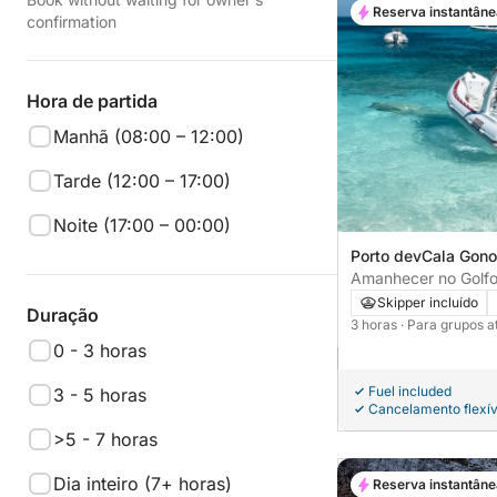
Reserva instantâne
confirmation
Hora de partida
Manhã (08:00 – 12:00)
Tarde (12:00 – 17:00)
Noite (17:00 – 00:00)
Porto devCala Gono
Italia
Amanhecer no Golfo
sol até as praias s
Skipper incluído
Duração
3 horas
· Para grupos a
0 - 3 horas
Fuel included
3 - 5 horas
Cancelamento flexív
>5 - 7 horas
Dia inteiro (7+ horas)
Reserva instantâne