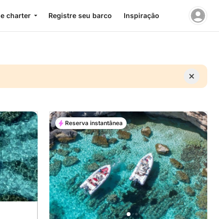
e charter
Registre seu barco
Inspiração
Reserva instantânea