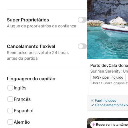
Super Proprietários
Alugue de proprietários de confiança
Cancelamento flexível
Reembolso possível até 24 horas
antes da partida
Porto devCala Gonon
Sunrise Serenity: U
tranquila no Golfo d
Skipper incluído
Linguagem do capitão
3 horas
· Para grupos a
Inglês
Francês
Fuel included
Cancelamento flexív
Espanhol
Alemão
Reserva instantâne