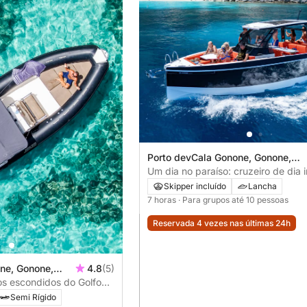
Porto devCala Gonone, Gonone,
Italia
Um dia no paraíso: cruzeiro de dia i
Golfo de Orosei (D29)
Skipper incluído
Lancha
7 horas
· Para grupos até 10 pessoas
Reservada 4 vezes nas últimas 24h
ne, Gonone,
4.8
(5)
os escondidos do Golfo
de dia inteiro
Semi Rígido