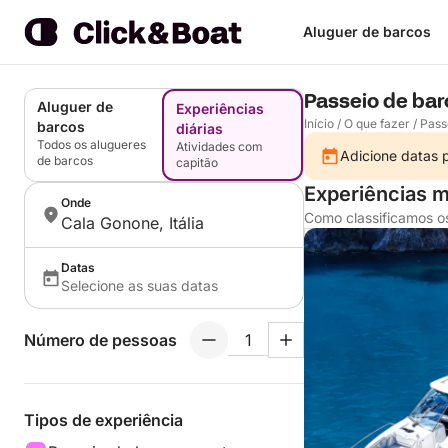
Aluguer de barcos
Passeio de bar
Aluguer de
Experiências
Início
/
O que fazer
/
Pass
barcos
diárias
Todos os alugueres
Atividades com
Adicione datas p
de barcos
capitão
Experiências m
Onde
Como classificamos o
Cala Gonone, Itália
Datas
Selecione as suas datas
Número de pessoas
Tipos de experiência