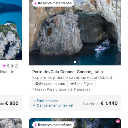
Reserva instantânea
5.0
(2)
ilhas do
Porto devCala Gonone, Gonone, Italia
Explore as praias e cavernas escondidas do
Golfo de Orosei
Skipper incluído
Semi Rígido
7 horas
· Para grupos até 11 pessoas
Fuel included
€ 800
€ 1.440
 de
A partir de
Cancelamento flexível
Reserva instantânea