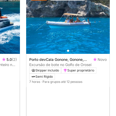
5.0
(2)
Porto devCala Gonone, Gonone,
Novo
nteiro no
Italia
Excursão de bote no Golfo de Orosei
Skipper incluído
Super proprietário
Semi Rígido
7 horas
· Para grupos até 12 pessoas