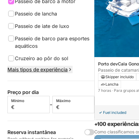
Passeio de barco a motor
Passeio de lancha
Passeio de iate de luxo
Passeio de barco para esportes
aquáticos
Cruzeiro ao pôr do sol
Porto devCala Gono
Mais tipos de experiência
Italia
Passeio de catamarã
Cala Gonone
Skipper incluído
Lancha
7 horas
· Para grupos a
Preço por dia
Mínimo
Máximo
-
€
€
Fuel included
+100 experiência
Como classificamos o
Reserva instantânea
Book without waiting for owner's