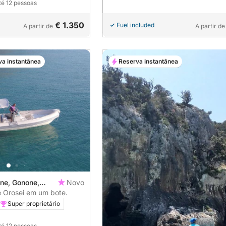
té 12 pessoas
€ 1.350
Fuel included
A partir de
A partir de
va instantânea
Reserva instantânea
ne, Gonone,
Novo
e Orosei em um bote.
Super proprietário
té 12 pessoas