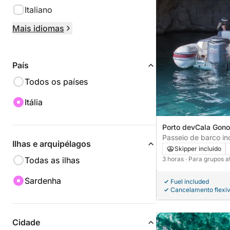
Italiano
Mais idiomas
País
Todos os países
Itália
Porto devCala Gonon
Passeio de barco inc
Ilhas e arquipélagos
Orosei
Skipper incluído
Todas as ilhas
3 horas
· Para grupos a
Sardenha
Fuel included
Cancelamento flexív
Cidade