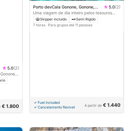
Porto devCala Gonone, Gonone,
5.0
(2)
Italia
Uma viagem de dia inteiro pelos tesouros
escondidos do Golfo de Orosei
Skipper incluído
Semi Rígido
7 horas
· Para grupos até 11 pessoas
5.0
(2)
 Gonone:
ário
Fuel included
€ 1.440
€ 1.800
A partir de
e
Cancelamento flexível