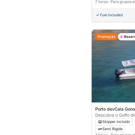
(CLUBMAN24)
7 horas
· Para grupos a
Fuel included
Promoção
Reser
Porto devCala Gono
Italia
Descubra o Golfo d
Skipper incluído
Semi Rígido
7 horas
· Para grupos a