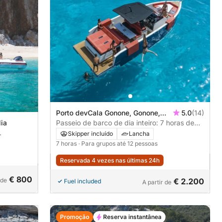
Porto devCala Gonone, Gonone,
5.0
(14)
Italia
Passeio de barco de dia inteiro: 7 horas de
ia
pura felicidade no Golfo de Orosei (D34)
Skipper incluído
Lancha
rosei
7 horas
· Para grupos até 12 pessoas
Reservada 4 vezes nas últimas 24h
€ 800
 de
€ 2.200
Fuel included
A partir de
Promoção
Reserva instantânea