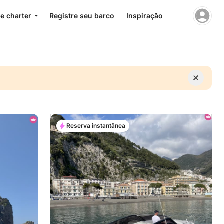
e charter
Registre seu barco
Inspiração
Reserva instantânea