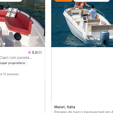
5.0
(9)
 Capri com parada
Super proprietário
té 10 pessoas
Maiori, Itália
Passeio de barco inesquecível em A