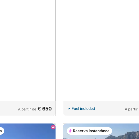
€ 650
Fuel included
A partir de
A partir
a
Reserva instantânea