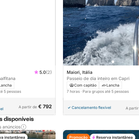
5.0
(2)
Maiori, Itália
alfitana
Passeio de dia inteiro em Capri
Lancha
Com capitão
Lancha
té 5 pessoas
7 horas
· Para grupos até 5 pessoas
€ 792
A partir de
Cancelamento flexível
A parti
el
s disponíveis
s anúncios
va instantânea
Promoção
Reserva instantânea