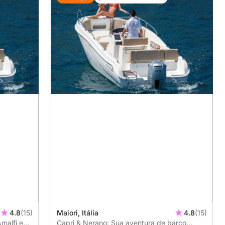
4.8
(15)
Maiori, Itália
4.8
(15)
malfi e
Capri & Nerano: Sua aventura de barco