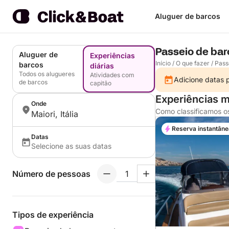
Aluguer de barcos
Passeio de bar
Aluguer de
Experiências
Início
/
O que fazer
/
Pass
barcos
diárias
Todos os alugueres
Atividades com
Adicione datas p
de barcos
capitão
Experiências ma
Onde
Como classificamos o
Maiori, Itália
Reserva instantâne
Datas
Selecione as suas datas
Número de pessoas
Tipos de experiência