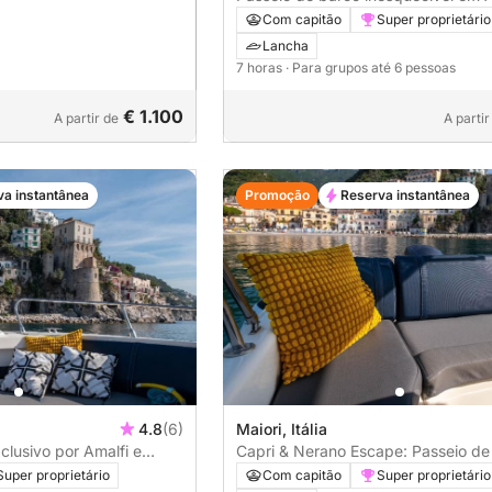
Positano
Com capitão
Super proprietário
Lancha
7 horas
· Para grupos até 6 pessoas
€ 1.100
A partir de
A partir
va instantânea
Promoção
Reserva instantânea
4.8
(6)
Maiori, Itália
clusivo por Amalfi e
Capri & Nerano Escape: Passeio de
privado
Super proprietário
Com capitão
Super proprietário