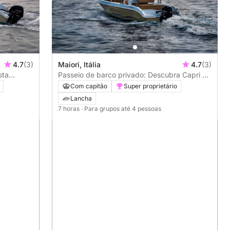
4.7
(3)
Maiori, Itália
4.7
(3)
sta
Passeio de barco privado: Descubra Capri e
Nerano
Com capitão
Super proprietário
Lancha
7 horas
· Para grupos até 4 pessoas