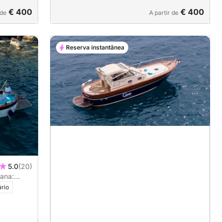
€ 400
€ 400
 de
A partir de
Reserva instantânea
5.0
(20)
tana:
ário