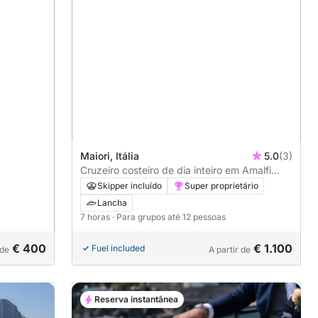
Maiori, Itália
5.0
(3)
Cruzeiro costeiro de dia inteiro em Amalfi
saindo de Maiori
Skipper incluído
Super proprietário
Lancha
7 horas
· Para grupos até 12 pessoas
€ 400
€ 1.100
Fuel included
 de
A partir de
Reserva instantânea