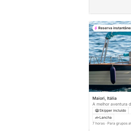
Reserva instantâne
Maiori, Itália
A melhor aventura d
na Costa Amalfitana
Skipper incluído
Lancha
7 horas
· Para grupos a