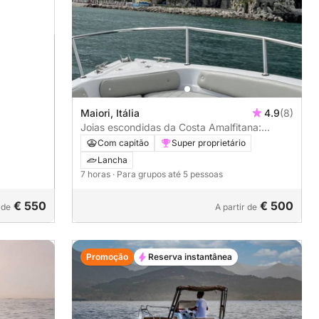
Maiori, Itália
4.9
(8)
Joias escondidas da Costa Amalfitana:
Passeio de barco privado
Com capitão
Super proprietário
Lancha
7 horas
· Para grupos até 5 pessoas
€ 550
€ 500
 de
A partir de
Promoção
Reserva instantânea