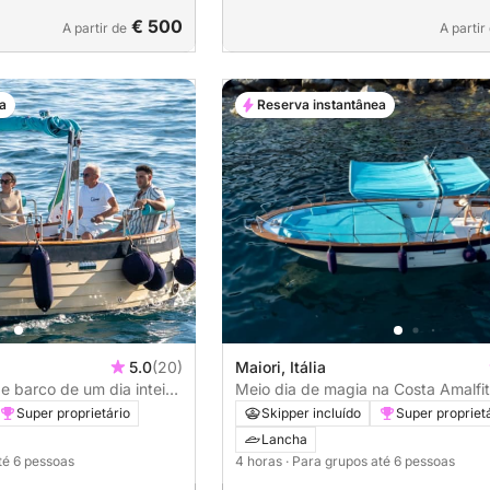
€ 500
A partir de
A partir
a
Reserva instantânea
5.0
(20)
Maiori, Itália
e barco de um dia inteiro
Meio dia de magia na Costa Amalfi
navegue de Maiori a Positano
Super proprietário
Skipper incluído
Super propriet
Lancha
té 6 pessoas
4 horas
· Para grupos até 6 pessoas