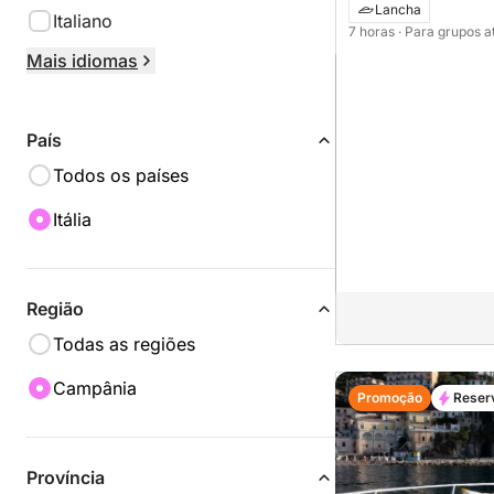
Lancha
Italiano
7 horas
· Para grupos a
Mais idiomas
País
Todos os países
Itália
Região
Todas as regiões
Campânia
Promoção
Reser
Província