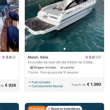
5.0
(2)
Maiori, Itália
5.0
(33)
Excursão de luxo de dia inteiro na Costa
Amalfitana
Skipper incluído
Lancha
7 horas
· Para grupos até 10 pessoas
Fuel included
€ 1.360
€ 926
A partir de
r de
Cancelamento flexível
Promoção
Reserva instantânea