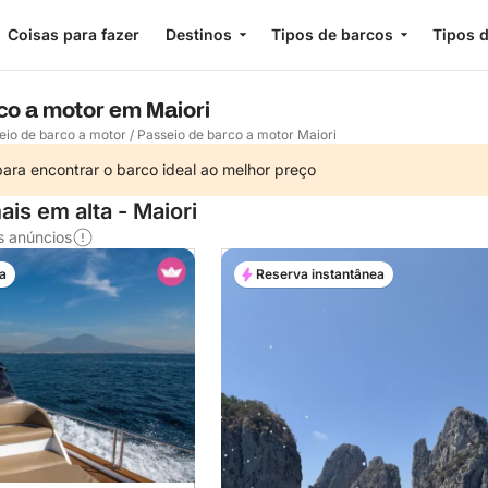
Coisas para fazer
Destinos
Tipos de barcos
Tipos d
co a motor em Maiori
eio de barco a motor
/
Passeio de barco a motor Maiori
ara encontrar o barco ideal ao melhor preço
is em alta - Maiori
s anúncios
a
Reserva instantânea