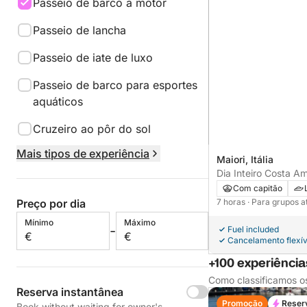
Passeio de barco a motor
Passeio de lancha
Passeio de iate de luxo
Passeio de barco para esportes
aquáticos
Cruzeiro ao pôr do sol
Mais tipos de experiência
Maiori, Itália
Dia Inteiro Costa Am
Com capitão
7 horas
· Para grupos a
Preço por dia
Mínimo
Máximo
-
Fuel included
€
€
Cancelamento flexív
+100 experiência
Como classificamos o
Reserva instantânea
Promoção
Reser
Book without waiting for owner's