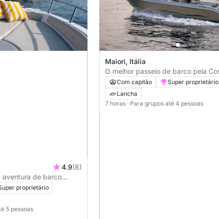
Maiori, Itália
O melhor passeio de barco pela Co
Amalfitana: Amalfi e Positano
Com capitão
Super proprietário
Lancha
7 horas
· Para grupos até 4 pessoas
4.9
(8)
a aventura de barco
Super proprietário
té 5 pessoas