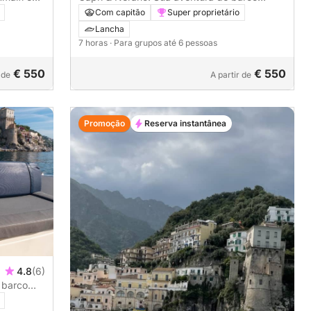
personalizada
Com capitão
Super proprietário
Lancha
7 horas
· Para grupos até 6 pessoas
€ 550
€ 550
 de
A partir de
Promoção
Reserva instantânea
4.8
(6)
 barco