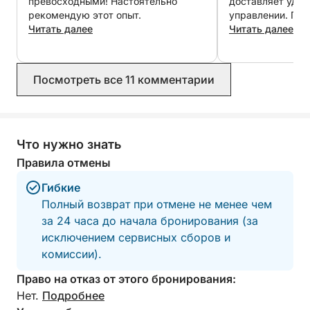
превосходными! Настоятельно
доставляет удов
Забронируйте сейчас и проведите день в море,
рекомендую этот опыт.
управлении. Пр
Читать далее
и прекрасный пр
Читать далее
сочетая отдых, острые ощущения и
который провел 
исключительные пейзажи.
по лодке и сдела
чудесным, позво
Посмотреть все 11 комментарии
Бухту Миллиард
острова! Спасибо 
Что нужно знать
Правила отмены
Гибкие
Полный возврат при отмене не менее чем
за 24 часа до начала бронирования (за
исключением сервисных сборов и
комиссии).
Право на отказ от этого бронирования:
Нет.
Подробнее