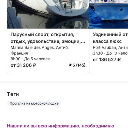
Парусный спорт, открытия,
Уединенный от
отдых, удовольствие, эмоции,
класса люкс
Marina Baie des Anges, Антиб,
Port Vauban, Ант
досуг. От 2 до 5 человек.
Франция
3h30 · До 10 чел
8h00 · До 5 человек
от 136 527 ₽
от 31 206 ₽
5 (145)
Tеги
Прогулка на моторной лодке
Нашли ли вы всю информацию, необходимую