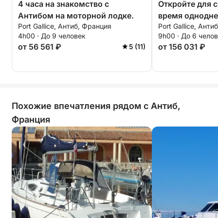
4 часа на знакомство с
Откройте для с
Антибом на моторной лодке.
время однодне
Port Gallice, Антиб, Франция
Port Gallice, Ант
моторной лодк
4h00 · До 9 человек
9h00 · До 6 чело
от 56 561 ₽
от 156 031 ₽
5 (11)
Похожие впечатления рядом с Антиб,
Франция