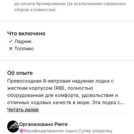
до начала бронирования (за исключением сервисных
сборов и комиссии).
Что включено
Ледник
Топливо
Об опыте
Превосходная 8-метровая надувная лодка с
жестким корпусом (RIB), полностью
оборудованная для комфорта, удовольствия и
отличных ходовых качеств в море. Эта лодка с
полным набором опций имеет огромную
Читать далее
солнечную палубу в носовой части, идеально
подходящую для отдыха, а также просторную
Организовано Pierre
модульную кормовую кокпит со столом, мини-
Верифицированная лодка
·
Супер владелец ·