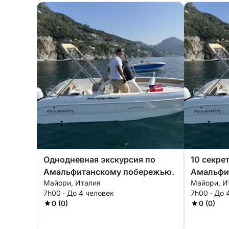
Однодневная экскурсия по
10 секре
Амальфитанскому побережью.
Амальфи:
Майори, Италия
Майори, И
часов)
7h00 · До 4 человек
7h00 · До 
0 (0)
0 (0)