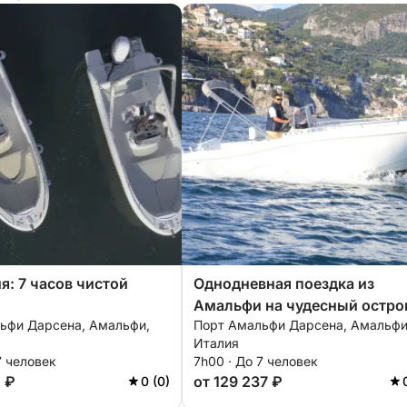
я: 7 часов чистой
Однодневная поездка из
Амальфи на чудесный остро
ьфи Дарсена, Амальфи,
Порт Амальфи Дарсена, Амальфи
Капри.
Италия
7 человек
7h00 · До 7 человек
0 ₽
от 129 237 ₽
0 (0)