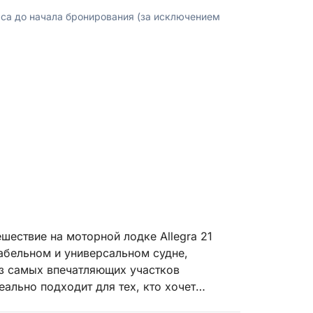
аса до начала бронирования (за исключением
шествие на моторной лодке Allegra 21
абельном и универсальном судне,
з самых впечатляющих участков
ально подходит для тех, кто хочет
раниченном времени, не жертвуя при этом