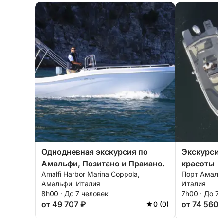
Однодневная экскурсия по
Экскурси
Амальфи, Позитано и Праиано.
красоты
Amalfi Harbor Marina Coppola,
Порт Амал
Амальфи, Италия
Италия
8h00 · До 7 человек
7h00 · До 
от 49 707 ₽
от 74 56
0 (0)