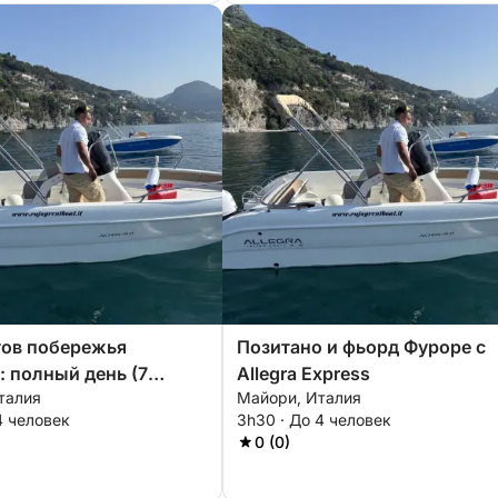
тов побережья
Позитано и фьорд Фуроре с
 полный день (7
Allegra Express
талия
Майори, Италия
4 человек
3h30 · До 4 человек
0 (0)