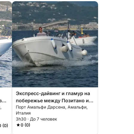
Экспресс-дайвинг и гламур на
в
побережье между Позитано и
,
Порт Амальфи Дарсена, Амальфи,
фьордом Фуроре
Италия
3h30 · До 7 человек
0 (0)
0 (0)