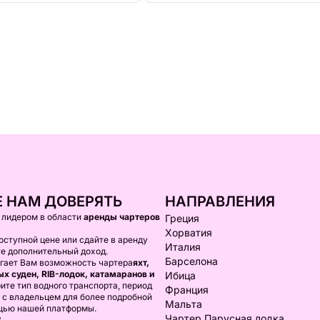
 НАМ ДОВЕРЯТЬ
НАПРАВЛЕНИЯ
я лидером в области
аренды чартеров
Греция
Хорватия
оступной цене или сдайте в аренду
Италия
те дополнительный доход.
Барселона
агает Вам возможность чартера
яхт,
х суден, RIB-лодок, катамаранов и
Ибица
ите тип водного транспорта, период
Франция
 с владельцем для более подробной
Мальта
щью нашей платформы.
Чартер Парусная лодка
В