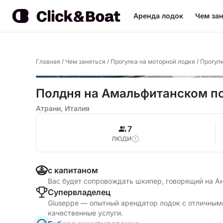
Аренда лодок
Чем зан
Главная
/
Чем заняться
/
Прогулка на моторной лодке
/
Прогулк
Полдня на Амальфитанском п
Атрани, Италия
7
ЛЮДИ
с капитаном
Вас будет сопровождать шкипер, говорящий на А
Cупервладелец
Giuseppe — опытный арендатор лодок с отличным
качественные услуги.