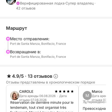
150 лошадиных сил).
Верифицированная лодка
·
Супер владелец ·
42 отзывов
Лодка очень комфортабельная, с солнечной
палубой, скамейками на корме и душем на
палубе. Буду рад приветствовать вас и провести
Маршрут
незабываемый день.
Mесто отправления:
Port de Santa Manza, Bonifacio, France
Bозвращение в:
Port de Santa Manza, Bonifacio, France
4.9/5
·
13 отзывов
Отзывы представлены в хронологическом порядке
CAROLE
Marco
M
Дата аренды 06.08.2026 · Дата
Дата аренды 
отзыва 07.08.2026
отзыва 03.08
Переведено с Ф
Réservation de dernière minute pour le
lendemain, tout s’est organisé très
Превосходная мо