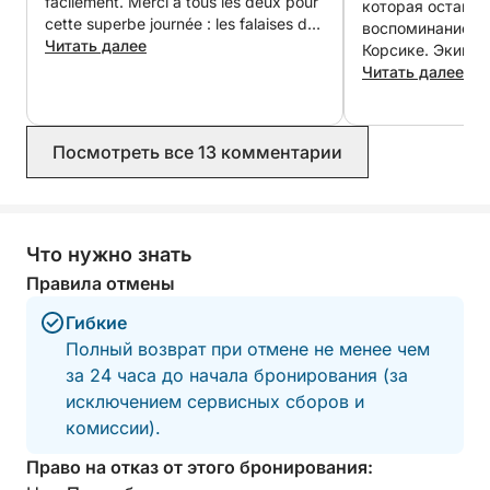
facilement. Merci à tous les deux pour
которая остане
cette superbe journée : les falaises de
воспоминанием 
Bonifacio, les îles Cavallo et Lavezzi,
Читать далее
Корсике. Экипаж
une magnifique crique où nous étions
гостеприимным,
Читать далее
seuls au monde… sans oublier votre
и увлеченным, 
excellente adresse pour le déjeuner au
информацией о 
port de Bonifacio. Une expérience
посещали. Остан
Посмотреть все 13 комментарии
inoubliable, que nous recommandons à
были идеальными
100 % !
хорошо организо
дружелюбной и 
атмосфере. Я на 100% рекомендую
это всем, кто хо
Что нужно знать
себя красоту Ко
Правила отмены
Незабываемые впеча
Марко и их дети
Гибкие
Полный возврат при отмене не менее чем
за 24 часа до начала бронирования (за
исключением сервисных сборов и
комиссии).
Право на отказ от этого бронирования: