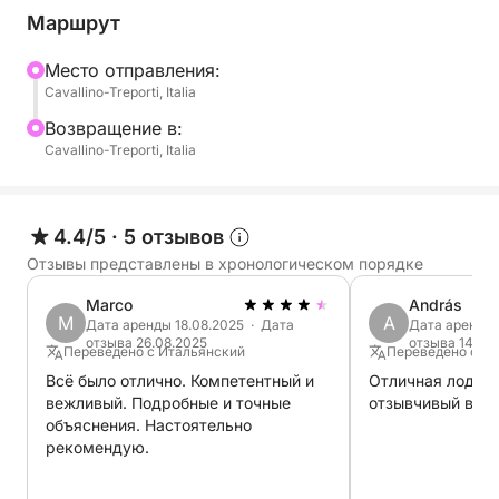
Маршрут
Mесто отправления:
Cavallino-Treporti, Italia
Bозвращение в:
Cavallino-Treporti, Italia
4.4/5
·
5 отзывов
Отзывы представлены в хронологическом порядке
Marco
András
M
A
Дата аренды 18.08.2025 · Дата
Дата аренды 
отзыва 26.08.2025
отзыва 14.08
Переведено с Итальянский
Переведено с Ан
Всё было отлично. Компетентный и
Отличная лодка,
вежливый. Подробные и точные
отзывчивый влад
объяснения. Настоятельно
рекомендую.