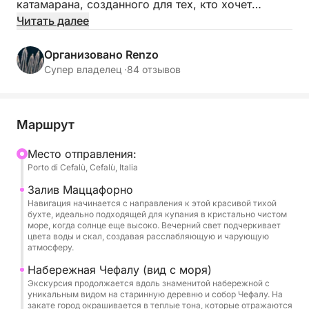
катамарана, созданного для тех, кто хочет
насладиться морем в тишине и полюбоваться
Читать далее
закатом над великолепным сицилийским
побережьем.
Организовано Renzo
Супер владелец ·
84 отзывов
Вы отправитесь в плавание к самым живописным
бухтам региона: бухте Маццафорно с ее
спокойной атмосферой и кристально чистой
Маршрут
водой; набережной Чефалу, сияющей золотыми
отражениями на закате; и Кала-Калура, где вы
Mесто отправления:
Porto di Cefalù, Cefalù, Italia
можете искупаться или просто отдохнуть на
палубе с напитком в руке, купаясь в теплом свете
Залив Маццафорно
заката.
Навигация начинается с направления к этой красивой тихой
бухте, идеально подходящей для купания в кристально чистом
море, когда солнце еще высоко. Вечерний свет подчеркивает
На борту вы найдете все необходимое для
цвета воды и скал, создавая расслабляющую и чарующую
атмосферу.
незабываемого отдыха: приветственный напиток
при посадке, аперитив, подаваемый на якоре,
Набережная Чефалу (вид с моря)
Экскурсия продолжается вдоль знаменитой набережной с
стереосистему, душ на открытом воздухе,
уникальным видом на старинную деревню и собор Чефалу. На
туалеты, затененные зоны и зоны отдыха, где вы
закате город окрашивается в теплые тона, которые отражаются