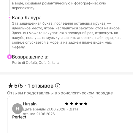
в воде, создавая романтическую и фотографическую
сможете наслаждаться каждым моментом по
перспективу.
своему усмотрению.
Кала Калура
Эта защищенная бухта, последняя остановка круиза, —
👉 Цена действительна для группы до 12 человек.
идеальное место, чтобы насладиться закатом, стоя на якоре.
За каждого дополнительного человека взимается
Здесь вы можете искупаться в последний раз, отдохнуть на
палубе, послушать музыку и выпить аперитив, наблюдая, как
дополнительная плата в размере 50 евро.
солнце опускается в море, а на заднем плане виден мыс
Чефалу.
Идеально подходит для пар, групп друзей или
Bозвращение в:
частных торжеств. Эта вечерняя экскурсия —
Porto di Cefalù, Cefalù, Italia
идеальный способ стильно завершить день под
музыку, наслаждаясь морем и напитком в руке.
5/5
·
1 отзывов
Отзывы представлены в хронологическом порядке
Husain
H
Дата аренды 21.06.2026 · Дата
отзыва 21.06.2026
Perfect