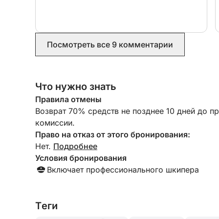
•Остановки для купания, сноркелинга и сапсер
•Возьмите с собой Разрешается приносить свою
Дни рождения и мальчишники/девичники.
Посмотреть все 9 комментарии
Бесплатная фотосъемка.
Что нужно знать
Допускается размещение с домашними живот
Правила отмены
Возврат 70% средств не позднее 10 дней до п
Курение разрешено.
комиссии.
Право на отказ от этого бронирования:
Включена финальная уборка.
Нет.
Подробнее
Условия бронирования
Порт приписки: яхт-клуб Дении.
Включает профессионального шкипера
Сохраните эти впечатления для потомков!
Шкипер, сопровождающий вас, предоставит бе
Tеги
ваши лучшие моменты наслаждения морем и п