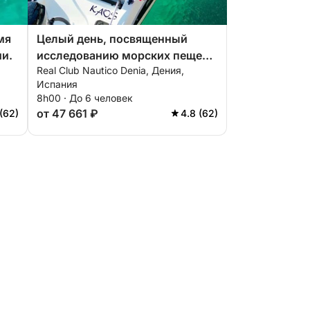
мя
Целый день, посвященный
и.
исследованию морских пещер
Real Club Nautico Denia, Дения,
и кристально чистой воде.
Испания
8h00 · До 6 человек
от 47 661 ₽
(62)
4.8 (62)