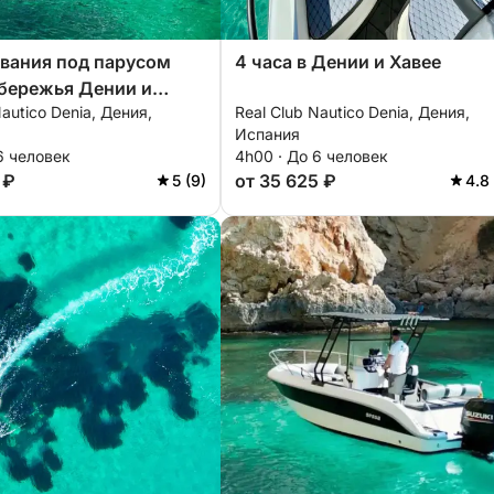
вания под парусом
4 часа в Дении и Хавее
бережья Дении и
Nautico Denia, Дения,
Real Club Nautico Denia, Дения,
Испания
6 человек
4h00 · До 6 человек
 ₽
от 35 625 ₽
5 (9)
4.8