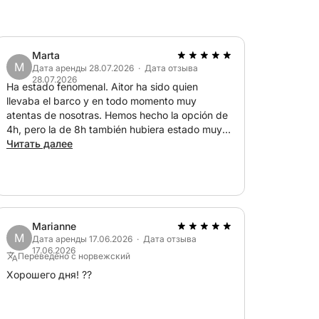
Marta
M
Дата аренды 28.07.2026 · Дата отзыва
 10 дюймов.
28.07.2026
Ha estado fenomenal. Aitor ha sido quien
дью 3 м².
llevaba el barco y en todo momento muy
etooth и морскими динамиками Sony XS-MP
atentas de nosotras. Hemos hecho la opción de
4h, pero la de 8h también hubiera estado muy
ом и комфортным пенополиуретаном
bien. Nos hemos bañado, visitado muchas
Читать далее
calas, hecho snorkel con su kit de buceo y
además también llevaba tabla de surf. Una
experiencia súper completa. Lo recomiendo sin
 в носовой части и диван в кормовой
duda y repetiremos.
Marianne
M
Дата аренды 17.06.2026 · Дата отзыва
17.06.2026
Переведено с норвежский
Хорошего дня! ??
я.