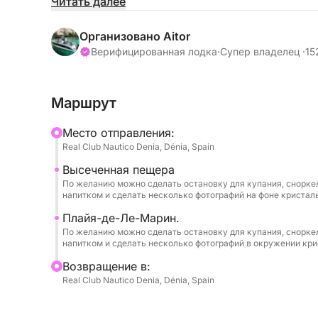
• Залог не требуется.
Читать далее
• Топливо не включено.
Организовано Aitor
Верифицированная лодка
·
Супер владелец ·
15
• Отправление из Дении и Хавеи (уточняйте).
Маршрут
// 1 доска для сапсерфинга – включена.
Mесто отправления:
// Снаряжение для сноркелинга на 6 человек –
Real Club Nautico Denia, Dénia, Spain
Высеченная пещера
Если вы ищете аутентичные морские впечатлен
По желанию можно сделать остановку для купания, сноркели
эксклюзивным доступом на лодке к самым жив
напитком и сделать несколько фотографий на фоне кристал
современная, совершенно новая лодка – для в
Плайя-де-Ле-Марин.
По желанию можно сделать остановку для купания, сноркели
Оснащена мощным 4-тактным подвесным двигат
напитком и сделать несколько фотографий в окружении кри
катер, предназначенный для использования в 
Bозвращение в:
и развивает максимальную скорость 33-35 мил
Real Club Nautico Denia, Dénia, Spain
идеально подходит для исследования кристал
исследования скрытых морских пещер и насл