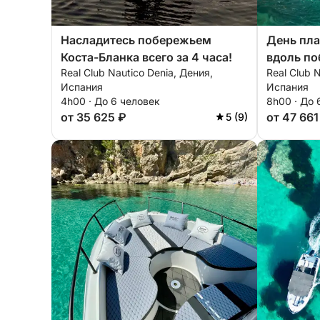
Насладитесь побережьем
День пла
Коста-Бланка всего за 4 часа!
вдоль по
Real Club Nautico Denia, Дения,
Real Club 
Хавеи.
Испания
Испания
4h00 · До 6 человек
8h00 · До 
от 35 625 ₽
от 47 661
5 (9)