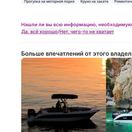
Прогулка на моторной лодке
Круиз на закате
Романтич
••БУХТЫ, ПЛЯЖИ И ПЕЩЕРЫ ДЛЯ ПОСЕЩЕНИ
-ДЕНИЯ-
Нашли ли вы всю информацию, необходимую
•Пляж Ле Маринес.
Да, всё хорошо
/
Нет, чего-то не хватает
•Ле Ротес.
Больше впечатлений от этого владе
•Пунта Негра.
•Ла Кова Тальяда.
•Природный заповедник Монтго.
•Мыс Сан-Антонио.