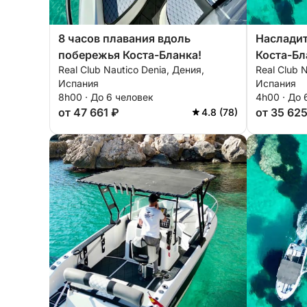
8 часов плавания вдоль
Наслади
побережья Коста-Бланка!
Коста-Бла
Real Club Nautico Denia, Дения,
Real Club 
Испания
Испания
8h00 · До 6 человек
4h00 · До 
от 47 661 ₽
от 35 62
4.8 (78)