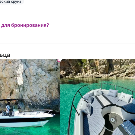
еский круиз
Я••
 для бронирования?
льца