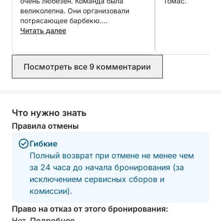
очень любезен. Команда была
Томас.
тщательно подготовлено для обеспечения
великолепна. Они организовали
максимального комфорта и безопасности на
потрясающее барбекю.
Рекомендую на все 100% ?
Читать далее
протяжении всего вашего путешествия.
Идеальный вариант для тех, кто хочет провести
Посмотреть все 9 комментарии
целый день в море в полном комфорте и в таком
привилегированном месте, как Эстепона.
Что нужно знать
Правила отмены
Гибкие
Полный возврат при отмене не менее чем
за 24 часа до начала бронирования (за
исключением сервисных сборов и
комиссии).
Право на отказ от этого бронирования:
Нет.
Подробнее