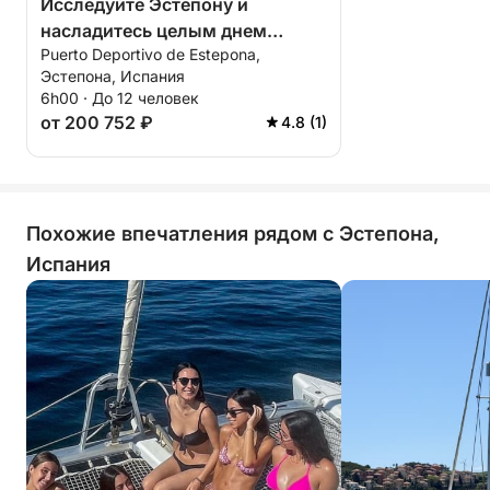
Исследуйте Эстепону и
насладитесь целым днем
Puerto Deportivo de Estepona,
плавания на катамаране.
Эстепона, Испания
6h00 · До 12 человек
от 200 752 ₽
4.8 (1)
Похожие впечатления рядом с Эстепона,
Испания