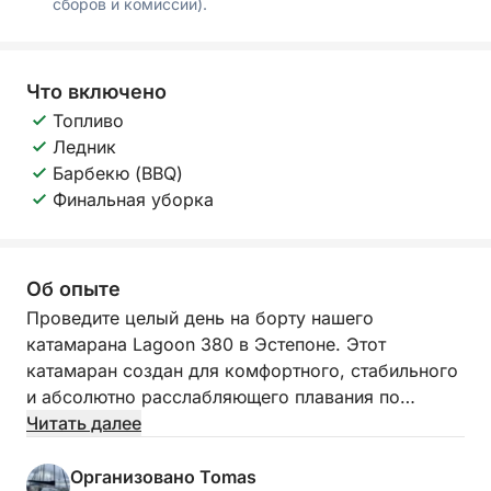
сборов и комиссии).
Что включено
Топливо
Ледник
Барбекю (BBQ)
Финальная уборка
Об опыте
Проведите целый день на борту нашего
катамарана Lagoon 380 в Эстепоне. Этот
катамаран создан для комфортного, стабильного
и абсолютно расслабляющего плавания по
побережью Коста-дель-Соль.
Читать далее
Арендуйте наш катамаран от 250 евро в час.
Организовано Tomas