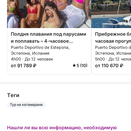
Полдня плавания под парусами
Прибрежное бл
и поплавать – 4-часовое
часовая прогу
Puerto Deportivo de Estepona,
Puerto Deportivo 
приключение
вплавь и на ве
Эстепона, Испания
Эстепона, Испан
4h00 · До 12 человек
5h00 · До 12 чело
от 91 789 ₽
от 110 670 ₽
5 (10)
Tеги
Тур на катамаране
Нашли ли вы всю информацию, необходимую