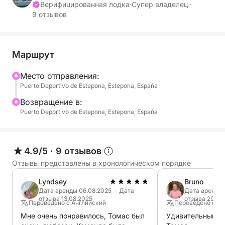
Верифицированная лодка
·
Супер владелец ·
9 отзывов
Идеально подходящий для групп друзей или
семей, этот корабль отличается просторностью и
превосходной устойчивостью, что делает его
идеальным вариантом для путешественников с
Маршрут
детьми. На борту вы можете расслабиться,
Mесто отправления:
позагорать и насладиться спокойным отдыхом,
Puerto Deportivo de Estepona, Estepona, España
плывя вдоль побережья, с возможностью
бросить якорь в кристально чистых водах.
Bозвращение в:
Puerto Deportivo de Estepona, Estepona, España
Оборудованный современными электронными
системами, катамаран гарантирует безопасное и
приятное плавание в течение всего дня. Кроме
4.9/5
·
9 отзывов
того, каждая поездка разрабатывается с учетом
Отзывы представлены в хронологическом порядке
ваших предпочтений, позволяя вам создать
Lyndsey
Bruno
индивидуальный маршрут, чтобы максимально
Дата аренды 06.08.2025 · Дата
Дата аренды 
насладиться днем в море.
отзыва 13.08.2025
отзыва 29.08
Переведено с Английский
Переведено с Ан
Мне очень понравилось, Томас был
Удивительный ден
Судно находится в идеальном состоянии,