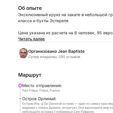
Об опыте
Эксклюзивный круиз на закате в небольшой гр
класса и бухты Эстереля
Цена указана из расчета на 8 человек, 95 евр
Читать далее
Отправьтесь в элегантный и приятный круиз на
Эстерель. Панорамное плавание, купание в би
Организовано Jean Baptiste
скутер и аперитив премиум-класса: изысканны
Супер владелец ·
295 отзывов
свете.
Маршрут
Отправление из порта Фрежюс (или из порта п
Иссамбр, за дополнительную плату).
Mесто отправления:
Port Fréjus, Fréjus, France
✨ VIP-приветствие и посадка
Остров Орлиный
Остров Иль-д'Ор (Золотой остров) — один из самых красивы
Ваш профессиональный шкипер встретит вас н
видимая с пляжа Драмон, интригует. Она вдохновила мир к
небольшой группе. Устройтесь поудобнее на 
небольшого острова у побережья Сен-Рафаэля.