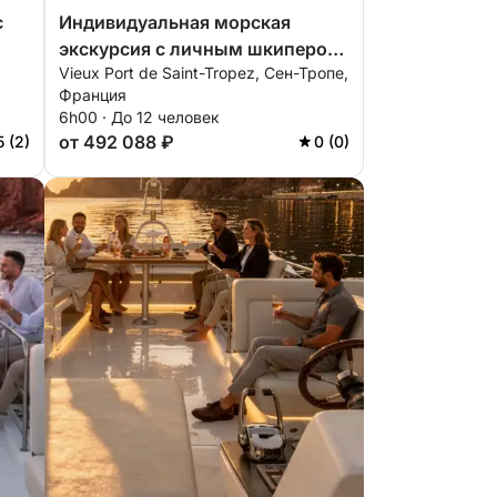
с
Индивидуальная морская
экскурсия с личным шкипером
Vieux Port de Saint-Tropez, Сен-Тропе,
е –
| Однодневная поездка на яхте
Франция
ь
премиум-класса Pershing 5X –
6h00 · До 12 человек
Сен-Тропе, Пампелон и Кап-
от 492 088 ₽
5 (2)
0 (0)
Тайя | Шампанское,
сапсерфинг, сноркелинг,
подводный скутер