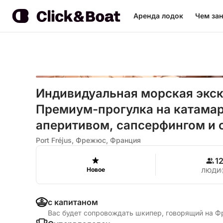
Аренда лодок
Чем зан
Индивидуальная морская экск
Премиум-прогулка на катамара
аперитивом, сапсерфингом и 
Port Fréjus, Фрежюс, Франция
1
Новое
ЛЮДИ
с капитаном
Вас будет сопровождать шкипер, говорящий на Ф