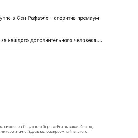
уппе в Сен-Рафаэле – аперитив премиум-
о за каждого дополнительного человека.
 закате на борту YOT 36 вдоль массива
рюзовых бухтах, сноркелинг, подводный
й отдых на лоне моря и в золотистом
о вашему выбору: Сент-Максим или Ле-
х символов Лазурного берега. Его высокая башня,
а борту для незабываемого круиза в
омиксов и кино. Здесь мы раскроем тайны этого
просторном моторном катамаране и