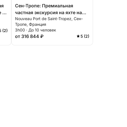
ая
Сен-Тропе: Премиальная
е в
частная экскурсия на яхте на
Nouveau Port de Saint-Tropez, Сен-
м,
закате в горах Эстерель с
Тропе, Франция
аперитивом, катанием на
3h00 · До 10 человек
5 (2)
сапборде и сноркелингом.
от 316 844 ₽
5 (2)