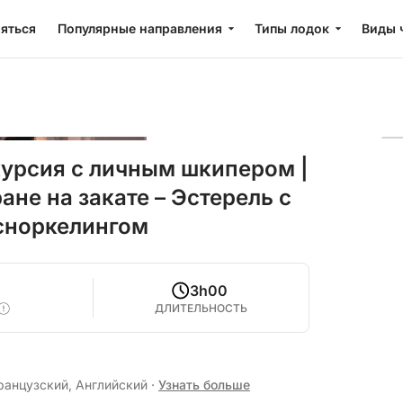
яться
Популярные направления
Типы лодок
Виды 
урсия с личным шкипером |
не на закате – Эстерель с
сноркелингом
2
3h00
ДЛИТЕЛЬНОСТЬ
ранцузский, Английский
·
Узнать больше