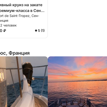
вный круиз на закате
премиум-класса в Сен-
rt de Saint-Tropez, Сен-
се включено.
анция
12 человек
10 ₽
5 (1)
юс, Франция