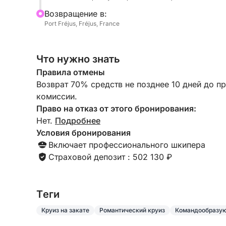
насладитесь спокойным круизом вдоль красны
Bозвращение в:
Port Fréjus, Fréjus, France
Каждая экскурсия создана для того, чтобы по
атмосферу в исключительной природной обста
Что нужно знать
Правила отмены
⛵ Панорамный круиз на закате
Возврат 70% средств не позднее 10 дней до п
комиссии.
Отправляйтесь к самым красивым прибрежны
Право на отказ от этого бронирования:
Нет.
Подробнее
• Остров Иль-д’Ор (Золотой остров)
Условия бронирования
• Дикие бухты Эстереля (Восточное полушари
Включает профессионального шкипера
• Бирюзовые воды, доступные только с моря
Страховой депозит : 502 130 ₽
• Захватывающие вулканические пейзажи
Уникальная атмосфера между золотым светом
Tеги
Круиз на закате
Романтический круиз
Командообразую
Моменты приключений и отдыха