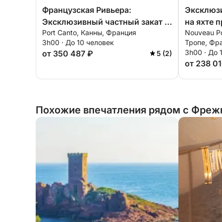
Французская Ривьера:
Эксклюзи
Эксклюзивный частный закат в
на яхте 
Port Canto, Канны, Франция
Nouveau Po
Каннах: Леринские острова и
Тропе, в
3h00 · До 10 человек
Тропе, Фр
аперитив премиум-класса.
3h00 · До 
от 350 487 ₽
5 (2)
от 238 0
Похожие впечатления рядом с Фреж