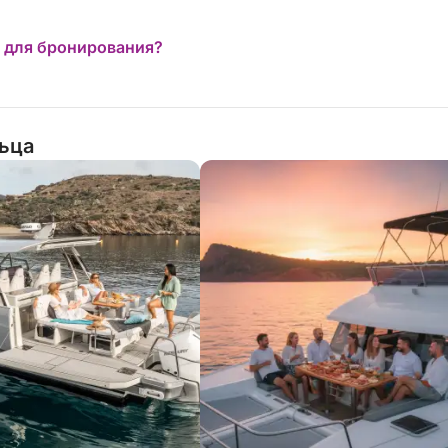
 для бронирования?
дований
льца
дыхом.
включающим:
того, чтобы разделить особенный момент