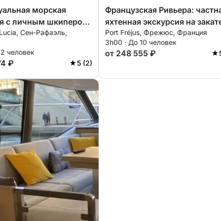
ь
уальная морская
Французская Ривьера: частн
ия с личным шкипером
яхтенная экскурсия на закат
 Lucia, Сен-Рафаэль,
Port Fréjus, Фрежюс, Франция
м-тур на катамаране
горах Эстерель с аперитиво
3h00 · До 10 человек
акате в самом сердце одного из самых
ме «все включено» с
катанием на сапборде и
12 человек
от 248 555 ₽
 и водными видами
сноркелингом.
74 ₽
5 (2)