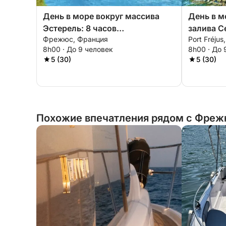
День в море вокруг массива
День в м
Эстерель: 8 часов
залива С
Фрежюс, Франция
Port Fréju
исследования на моторной
8h00 · До 9 человек
8h00 · До 
лодке.
5 (30)
5 (30)
Похожие впечатления рядом с Фреж