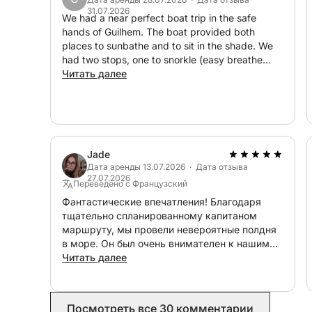
• Каяк для исследования бухт
31.07.2026
• Комфортабельные места для отдыха
We had a near perfect boat trip in the safe
hands of Guilhem. The boat provided both
• Безопасная и приятная лодка для круизов
places to sunbathe and to sit in the shade. We
had two stops, one to snorkle (easy breathe
Я могу адаптировать экскурсию под ваши пре
cyclopes were provided) and the next to just
Читать далее
Эстереля, стоянка на якоре в бухте, купание,
swim around the boat. We thoroughly enjoyed
отдых на солнце. Моя главная цель — обеспе
ourselves.
расслабленной атмосфере.
Топливо включено в стоимость аренды, поэтом
Jade
Дата аренды 13.07.2026 · Дата отзыва
27.07.2026
Для получения более подробной информации и
Переведено с Французский
соответствии с вашими пожеланиями, пожалуйс
Фантастические впечатления! Благодаря
тщательно спланированному капитаном
сообщений Click&Boat. Я с удовольствием про
маршруту, мы провели невероятные полдня
красивые места в регионе.
в море. Он был очень внимателен к нашим
До скорой встречи на борту! ⚓
пожеланиям на протяжении всей поездки и
Читать далее
идеально адаптировался к нашим
ожиданиям. Незабываемые впечатления,
которые я настоятельно рекомендую!
Посмотреть все 30 комментарии