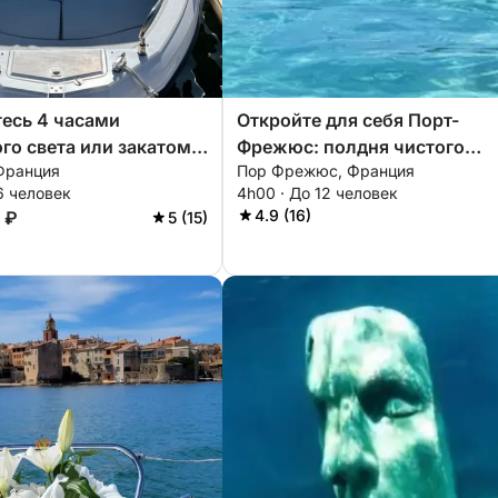
есь 4 часами
Откройте для себя Порт-
го света или закатом,
Фрежюс: полдня чистого
Франция
Пор Фрежюс, Франция
на моторной лодке во
удовольствия на моторной
6 человек
4h00 · До 12 человек
.
лодке.
4.9 (16)
 ₽
5 (15)