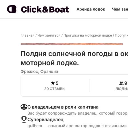
Аренда лодок
Чем зан
Главная
/
Чем заняться
/
Прогулка на моторной лодке
/
Прогул
Полдня солнечной погоды в о
моторной лодке.
Фрежюс, Франция
5
9
30 ОТЗЫВЫ
ЛЮДИ
С владельцем в роли капитана
Вас будет сопровождать владелец, который говор
Cупервладелец
guilhem — опытный арендатор лодок с отличными 