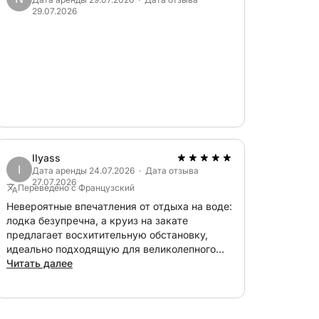
29.07.2026
дпочтения: круиз вдоль побережья
 исследование береговой линии или просто
чить вам чудесный день в дружелюбной и
у никаких дополнительных расходов нет!
Ilyass
I
Дата аренды 24.07.2026 · Дата отзыва
27.07.2026
ли планирования вашей экскурсии в
Переведено с Французский
та, свяжитесь со мной через систему
Невероятные впечатления от отдыха на воде:
лодка безупречна, а круиз на закате
консультирую вас и покажу вам самые
предлагает восхитительную обстановку,
идеально подходящую для великолепного
купания в волшебной атмосфере. Огромное
Читать далее
спасибо Гильему за его безупречное
обслуживание и доброту, я настоятельно
рекомендую!