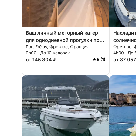
Ваш личный моторный катер
Насладит
для однодневной прогулки по
солнечно
Port Fréjus, Фрежюс, Франция
Фрежюс, 
окрестностям Фрежюса.
катаясь 
9h00 · До 10 человек
4h00 · До 
Фрежюсе
от 145 304 ₽
от 37 057
5 (1)