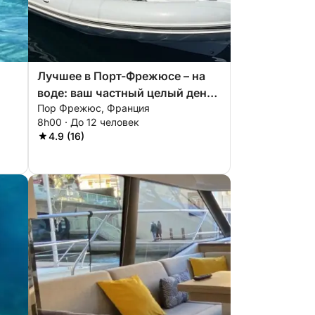
Лучшее в Порт-Фрежюсе – на
воде: ваш частный целый день
Пор Фрежюс, Франция
на моторной лодке.
8h00 · До 12 человек
4.9 (16)