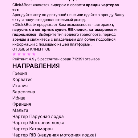
Click&Boat является лидером в области
аренды чартеров
яхт.
Арендуйте яхту по доступной цене или сдайте в аренду Вашу
яхту и получите дополнительный доход.
«Click&Boat» предлагает Вам возможность чартера
яхт,
парусных и моторных суден, RIB-лодок, катамаранов и
гидроциклов.
Выберите тип водного транспорта, период
аренды и свяжитесь с владельцем для более подробной
информации с помощью нашей платформы.
ОТЗЫВЫ КЛИЕНТОВ
Рейтинг:
4.9 / 5
рассчитан среди 712391 отзывов
НАПРАВЛЕНИЯ
Греция
Хорватия
Италия
Барселона
Ибица
Франция
Мальта
Чартер Парусная лодка
Чартер Моторная лодка
Чартер Катамаран
Чартер RIB (надувная моторная лодка)