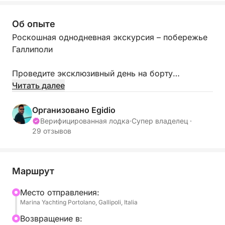
Об опыте
Роскошная однодневная экскурсия – побережье
Галлиполи
Проведите эксклюзивный день на борту
элегантной яхты среди кристально чистых вод
Читать далее
Саленто.
Организовано Egidio
Расслабьтесь, насладитесь морем, аперитивом на
Верифицированная лодка
·
Супер владелец ·
29 отзывов
закате и остановитесь в самых красивых бухтах
Ионического побережья.
📍 Отправление
Маршрут
Mесто отправления:
Галлиполи
Marina Yachting Portolano, Gallipoli, Italia
Рекомендуемое время:
Bозвращение в: