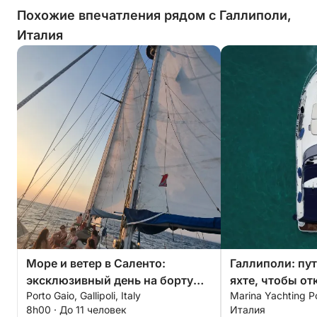
Похожие впечатления рядом с Галлиполи,
Италия
Море и ветер в Саленто:
Галлиполи: пу
эксклюзивный день на борту
яхте, чтобы от
Porto Gaio, Gallipoli, Italy
Marina Yachting P
яхты Vagabond Ketch 47.
его скрытые чу
8h00 · До 11 человек
Италия