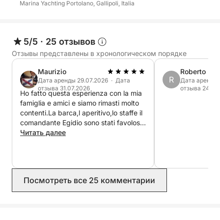
Marina Yachting Portolano, Gallipoli, Italia
Полный день → 10:30 / 19:00
Закат → 18:30 / 22:30
5/5
·
25 отзывов
⚓ Маршрут экскурсии
Отзывы представлены в хронологическом порядке
Maurizio
Roberto
Возможные остановки:
R
Дата аренды 29.07.2026 · Дата
Дата аренды 
отзыва 31.07.2026
отзыва 24.06
Ho fatto questa esperienza con la mia
Остров Сант-Андреа
famiglia e amici e siamo rimasti molto
Пунта-делла-Суина
contenti.La barca,l aperitivo,lo staffe il
Байя-Верде
comandante Egidio sono stati favolosi.
Lo raccomando a chiunque ha voglia
Читать далее
Санта-Мария-аль-Баньо
di passare 1 o più giorni in modo
Порто-Сельваджо
particolare tra relax e divertimento
Остановки для купания, сноркелинг, отдых на
Посмотреть все 25 комментарии
солнце, обед из морепродуктов и аперитив на
борту.