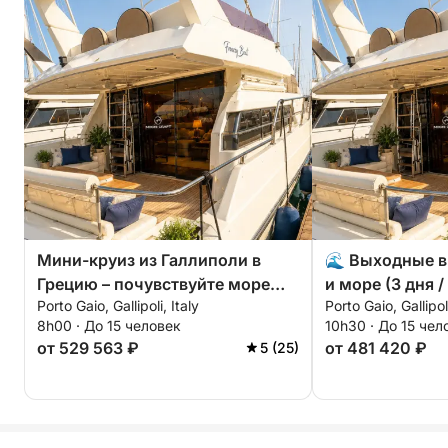
✅ Снаряжение для снорклинга
✅ Музыка на борту через Bluetooth
✅ Страховка пассажиров
✅ Возможность использования SUP-доски (при
наличии на борту)
Мини-круиз из Галлиполи в
🌊 Выходные в
Грецию – почувствуйте море
и море (3 дня /
Porto Gaio, Gallipoli, Italy
Porto Gaio, Gallipoli
так, как никогда раньше! 🇮🇹 🇬🇷
8h00 · До 15 человек
10h30 · До 15 чел
от 529 563 ₽
от 481 420 ₽
5 (25)