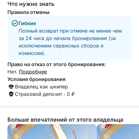
Что нужно знать
🥂 В пакет включено:
Правила отмены
✅ Частная яхта со шкипером
Гибкие
Полный возврат при отмене не менее чем
✅ Стандартное топливо для прибрежного
за 24 часа до начала бронирования (за
плавания
исключением сервисных сборов и
комиссии).
✅ Премиальный аперитив Саленто
Право на отказ от этого бронирования:
Нет.
Подробнее
✅ Обед из морепродуктов на ваш выбор:
Условия бронирования
Владелец как шкипер
- Ризотто с морепродуктами и лаймом и имбирем
Страховой депозит : 0 ₽
- Паккери с морепродуктами
- Паста тубеттини с рагу из осьминога
- Спагетти с мидиями или моллюсками
Больше впечатлений от этого владельца
✅ Безалкогольные напитки и вода