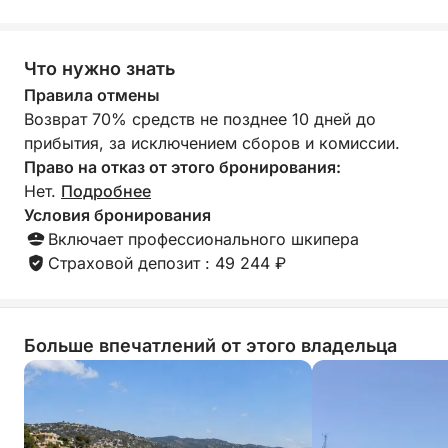
полностью индивидуальному маршруту
- Наслаждайтесь музыкой, тенью и комфортом на
Что нужно знать
протяжении всего путешествия
Правила отмены
Что отличает этот опыт, так это безупречное
Возврат 70% средств не позднее 10 дней до
сочетание простоты и качества. Судно
прибытия, за исключением сборов и комиссии.
современное, безупречно ухоженное и
Право на отказ от этого бронирования:
спроектировано для комфорта и удобства, а опыт
Нет.
Подробнее
местных жителей гарантирует, что вас направят к
Условия бронирования
лучшим местам на побережье. Благодаря
Включает профессионального шкипера
неизменно отличным отзывам и репутации
Страховой депозит : 49 244 ₽
компании, организующей спокойные и хорошо
спланированные дни на воде, это тот вид отдыха,
который превращает отличный отпуск в
Больше впечатлений от этого владельца
незабываемый.