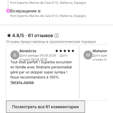
Port Esportiu Marina de Cala D'Or, Mallorca, Espagna
лицензия) вы спланируете индивидуальный
маршрут, исследуя самые уединенные пляжи
Bозвращение в:
острова, живописные скалы и скрытые места для
Port Esportiu Marina de Cala D'Or, Mallorca, Espagna
купания.
Скользите вдоль береговой линии, бросая якорь
4.8/5
·
61 отзывов
там, где вас зовет вода. Купайтесь в невероятно
Отзывы представлены в хронологическом порядке
чистых бухтах, отдыхайте в тени под тихую
Bénédicte
Mohammed
музыку или просто дрейфуйте и наслаждайтесь
B
M
Дата аренды 06.08.2026 · Дата
Дата аренды 
всем этим. В течение дня у вас будет время
отзыва 06.08.2026
отзыва 02.08
Tout était parfait ! Superbe excursion
исследовать дальше, достигая мест, недоступных
en famille avec itinéraire personnalisé
для более коротких поездок.
géré par un skipper super sympa !
Nous recommandons à 100%
Читать далее
- Искупайтесь в многочисленных укромных
бухтах с кристально чистой водой
- Позагорайте и отдохните на просторных зонах
отдыха
Посмотреть все 61 комментарии
- Путешествуйте в своем собственном темпе по