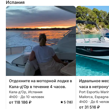
Испания
Отдохните на моторной лодке в
Идеальное мес
Кала-д'Ор в течение 4 часов.
часа в нетрону
Кала-д’Ор, Испания
Port Esportiu Mari
секретных пещ
4h00 · До 10 человек
Mallorca, Espagna
подходит для 
4h00 · До 6 чело
от 118 186 ₽
5 (18)
прогулки (нас
от 31 516 ₽