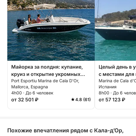
Майорка за полдня: купание,
Целый день в 
круиз и открытие укромных
с местами для 
Port Esportiu Marina de Cala D'Or,
Marina de Cala d'
уголков.
залитой солнц
Mallorca, Espagna
Испания
Кала-д'Ор.
4h00 · До 6 человек
8h00 · До 6 чело
от 32 501 ₽
от 57 123 ₽
4.8 (61)
Похожие впечатления рядом с Кала-д’Ор,