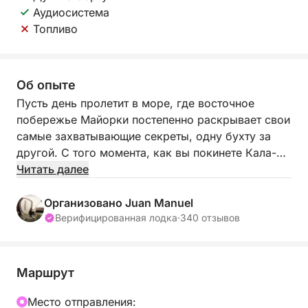
Аудиосистема
Топливо
Об опыте
Пусть день пролетит в море, где восточное
побережье Майорки постепенно раскрывает свои
самые захватывающие секреты, одну бухту за
другой. С того момента, как вы покинете Кала-
д'Ор, ритм меняется — солнце на вашей коже,
Читать далее
соль в воздухе и бескрайние бирюзовые
просторы впереди.
Организовано Juan Manuel
Верифицированная лодка
·
340 отзывов
Этот однодневный тур — это свобода и открытия.
Нет фиксированного маршрута — ваше
путешествие строится вокруг того, что вы хотите
Маршрут
увидеть и почувствовать. Вместе со своим
шкипером (или самостоятельно, если у вас есть
Mесто отправления: