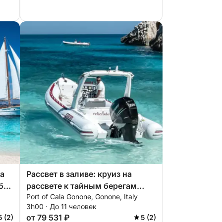
а
Рассвет в заливе: круиз на
бя
рассвете к тайным берегам
Port of Cala Gonone, Gonone, Italy
нии
Сардинии
3h00 · До 11 человек
от 79 531 ₽
5 (2)
5 (2)