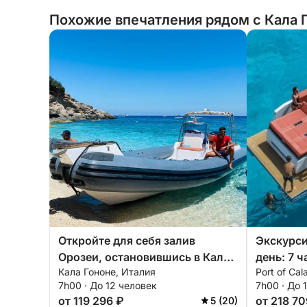
Похожие впечатления рядом с Кала Г
Откройте для себя залив
Экскурси
Орозеи, остановившись в Кала-
день: 7 ч
Кала Гононе, Италия
Port of Cal
Гононе.
блаженст
7h00 · До 12 человек
7h00 · До 
(D34)
от 119 296 ₽
от 218 70
5 (20)