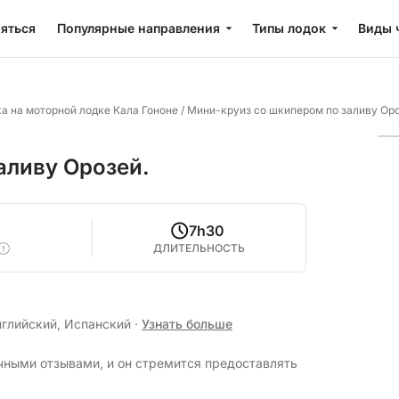
яться
Популярные направления
Типы лодок
Виды 
а на моторной лодке Кала Гононе
/
Мини-круиз со шкипером по заливу Оро
аливу Орозей.
7h30
ДЛИТЕЛЬНОСТЬ
нглийский, Испанский
·
Узнать больше
ичными отзывами, и он стремится предоставлять