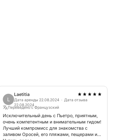
ен удобный диван с подушками и
ающий максимальное удовольствие во
лицензии на управление судном.
оту этого района. Свяжитесь со мной в
ормации об этой прекрасной шлюпке!
Laetitia
L
Дата аренды 22.08.2024 · Дата отзыва
22.08.2024
Переведено с Французский
Исключительный день с Пьетро, приятным,
очень компетентным и внимательным гидом!
Лучший компромисс для знакомства с
заливом Оросей, его пляжами, пещерами и