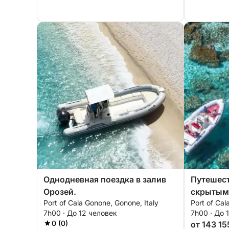
Однодневная поездка в залив
Путешест
Орозей.
скрытым
Port of Cala Gonone, Gonone, Italy
Port of Cal
Орозеи
7h00 · До 12 человек
7h00 · До 
0 (0)
от 143 15