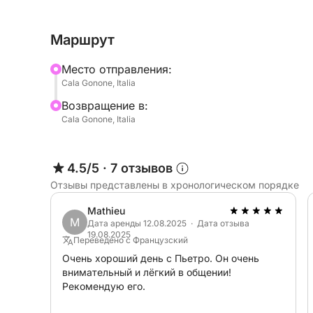
На центральной консоли управления располож
практичный ветрозащитный экран, обеспечив
Маршрут
время круиза.
Mесто отправления:
Аренда шлюпки возможна только при наличии 
Cala Gonone, Italia
Bозвращение в:
Указанная цена не включает топливо.
Cala Gonone, Italia
Шлюпка — идеальный способ исследовать крас
Click&Boat для получения дополнительной инф
4.5/5
·
7 отзывов
Отзывы представлены в хронологическом порядке
Mathieu
M
Дата аренды 12.08.2025 · Дата отзыва
19.08.2025
Переведено с Французский
Очень хороший день с Пьетро. Он очень
внимательный и лёгкий в общении!
Рекомендую его.