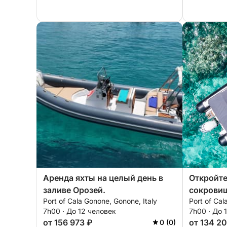
Аренда яхты на целый день в
Откройте
заливе Орозей.
сокровищ
Port of Cala Gonone, Gonone, Italy
Port of Cal
экскурси
7h00 · До 12 человек
7h00 · До 
(CLUBMA
от 156 973 ₽
от 134 2
0 (0)