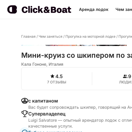
Аренда лодок
Чем зан
Главная
/
Чем заняться
/
Прогулка на моторной лодке
/
Прогулк
Мини-круиз со шкипером по з
Кала Гононе, Италия
4.5
9
7 ОТЗЫВЫ
ЛЮДИ
с капитаном
Вас будет сопровождать шкипер, говорящий на А
Cупервладелец
Luigi Salvatore — опытный арендатор лодок с отл
качественные услуги.