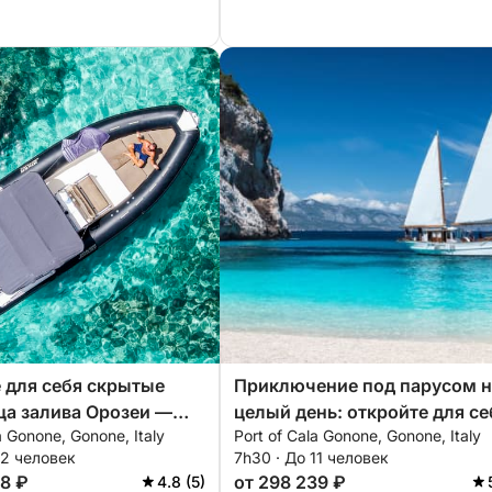
 для себя скрытые
Приключение под парусом н
а залива Орозеи —
целый день: откройте для се
a Gonone, Gonone, Italy
Port of Cala Gonone, Gonone, Italy
я на целый день
скрытые жемчужины Сарди
12 человек
7h30 · До 11 человек
N24)
08 ₽
от 298 239 ₽
4.8 (5)