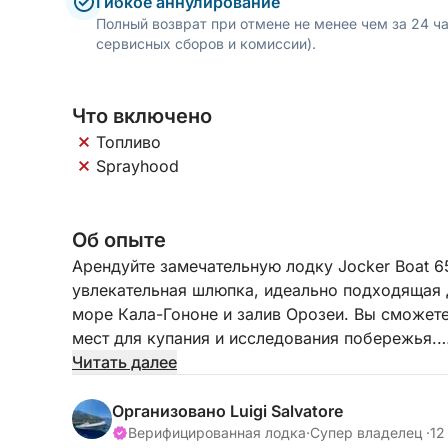
Гибкое аннулирование
Полный возврат при отмене не менее чем за 24 ч
сервисных сборов и комиссии).
Что включено
Топливо
Sprayhood
Об опыте
Арендуйте замечательную лодку Jocker Boat 
увлекательная шлюпка, идеально подходящая 
море Кала-Гононе и залив Орозеи. Вы сможет
мест для купания и исследования побережья.
Читать далее
Шлюпка оборудована душевой кабиной на пал
для комфорта и отдыха.
Организовано Luigi Salvatore
Верифицированная лодка
·
Супер владелец ·
12