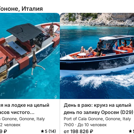
ононе, Италия
я на лодке на целый
День в раю: круиз на целый
асов чистого
день по заливу Оросеи (D29)
a Gonone, Gonone, Italy
Port of Cala Gonone, Gonone, Italy
ва в заливе Орозеи
12 человек
7h00 · До 10 человек
9 ₽
от 198 826 ₽
5 (14)