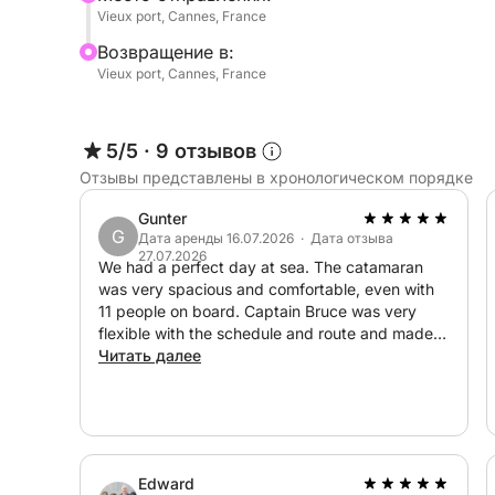
В течение дня наслаждайтесь идеальным бала
Vieux port, Cannes, France
- купание в кристально чистой воде
Bозвращение в:
- сноркелинг для исследования морского дна
Vieux port, Cannes, France
- расслабляющие моменты на шезлонгах
- музыкальная атмосфера на борту благодаря
5/5
·
9 отзывов
Независимо от того, путешествуете ли вы с др
Отзывы представлены в хронологическом порядке
событие, этот день полностью адаптирован к 
Gunter
G
Путешествие, созданное специально для вас!
Дата аренды 16.07.2026 · Дата отзыва
27.07.2026
комфорта:
We had a perfect day at sea. The catamaran
was very spacious and comfortable, even with
11 people on board. Captain Bruce was very
кондиционер, внутреннее пространство с туал
flexible with the schedule and route and made
оборудование для водных видов спорта… всё д
sure we had a perfect balance between sailing
Читать далее
and stops for a fun swim. Highly recommended,
И самое главное, вы можете организовать свой
and one of our best boat trips in years.
гибкое расписание, настраиваемый маршрут, 
желанию.
Edward