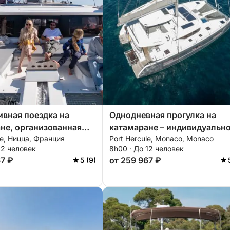
вная поездка на
Однодневная прогулка на
не, организованная
катамаране – индивидуальн
ce, Ницца, Франция
Port Hercule, Monaco, Monaco
но для вас –
путешествие с отправлением
12 человек
8h00 · До 12 человек
ная экскурсия из
Монако.
67 ₽
от 259 967 ₽
5 (9)