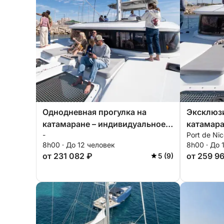
Однодневная прогулка на
Эксклюзи
катамаране – индивидуальное
катамара
-
Port de Ni
путешествие с отправлением из
специаль
8h00 · До 12 человек
8h00 · До 
Гольф-Жуана.
одноднев
от 231 082 ₽
от 259 9
5 (9)
Ниццы.