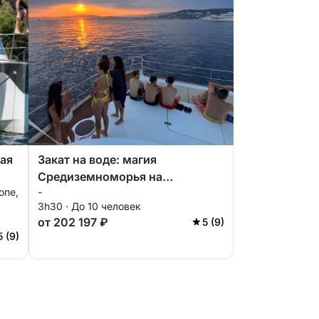
ая
Закат на воде: магия
Средиземноморья на
опе,
-
из
катамаране
3h30 · До 10 человек
от 202 197 ₽
5 (9)
5 (9)