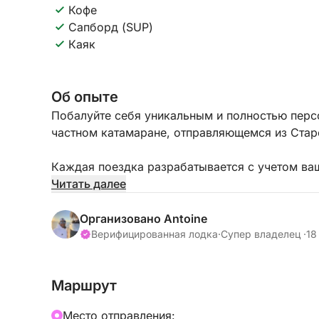
Кофе
Сапборд (SUP)
Каяк
Об опыте
Побалуйте себя уникальным и полностью пер
частном катамаране, отправляющемся из Стар
Каждая поездка разрабатывается с учетом ва
поплавать, исследовать укромные бухты или н
Читать далее
возможно все.
Организовано Antoine
Отправляйтесь в плавание по бирюзовым вод
Верифицированная лодка
·
Супер владелец ·
18
красивым местам: Леринским островам, мысу 
заливу. Маршрут адаптируется в режиме реал
Маршрут
чтобы предложить вам наилучшие впечатления
Mесто отправления: