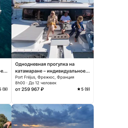
Однодневная прогулка на
ое
катамаране – индивидуальное
Port Fréjus, Фрежюс, Франция
 из
путешествие с отправлением из
8h00 · До 12 человек
Фрежюса.
от 259 967 ₽
5 (9)
5 (9)