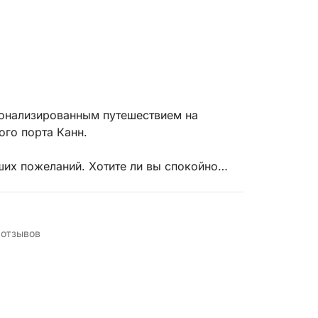
сонализированным путешествием на
ого порта Канн.
ших пожеланий. Хотите ли вы спокойно
асладиться веселым днем в море –
ам Французской Ривьеры и ее самым
 отзывов
Антиб, Жуан-ле-Пен или Каннскому
ьного времени к вашим предпочтениям,
.