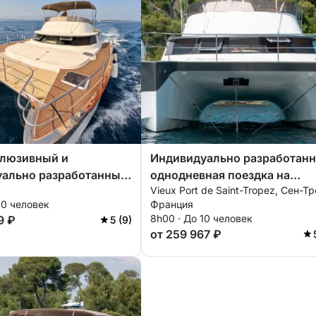
клюзивный и
Индивидуально разработанн
уально разработанный
однодневная поездка на
Vieux Port de Saint-Tropez, Сен-Тр
правлением из Гольф-
катамаране с отправлением 
10 человек
Франция
Сен-Тропе.
8h00 · До 10 человек
9 ₽
5 (9)
от 259 967 ₽