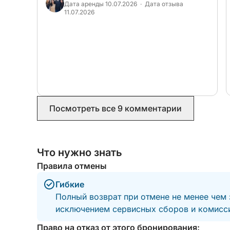
Дата аренды 10.07.2026 · Дата отзыва
11.07.2026
Не стесняйтесь связаться с нами перед брони
программу, идеально соответствующую вашим
программа, атмосфера и т. д.).
Продолжительность может быть скорректирована
с вашими потребностями.
Дополнительные опции доступны для улучшени
Посмотреть все 9 комментарии
виды спорта и т. д.).
Вам нужно только представить свой идеальны
Что нужно знать
остальном!
Правила отмены
Гибкие
Полный возврат при отмене не менее чем 
исключением сервисных сборов и комисси
Право на отказ от этого бронирования: