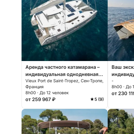
Аренда частного катамарана –
Ваш экс
индивидуальная однодневная
индивид
Vieux Port de Saint-Tropez, Сен-Тропе,
-
поездка из Сен-Тропе.
тур с от
Франция
8h00 · До 
Жуана.
8h00 · До 12 человек
от 230 11
от 259 967 ₽
5 (9)