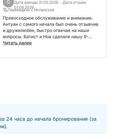
G
Дата аренды 21.05.2026 · Дата отзыва
были очень благодарны. Замечательные
07.06.2026
рованием, чтобы мы могли создать
Переведено с Испанский
воспоминания для всей семьи. Спасибо!
 ожиданиям (продолжительность,
Превосходное обслуживание и внимание.
Антуан с самого начала был очень отзывчив
и дружелюбен, быстро отвечая на наши
вопросы. Батист и Ноа сделали нашу 9-
 (полдня, 6 часов и т. д.) в соответствии
часовую поездку незабываемой.
Читать далее
Рекомендую на 100%!!!
я вашего опыта (премиум-напитки, водные
й день… а мы позаботимся обо всём
за 24 часа до начала бронирования (за
и).