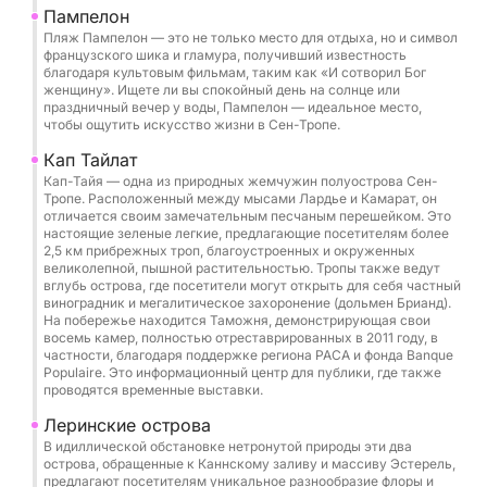
Острова Поркероль и Порт-Крос
Пампелон
Дикие бухты массива Эстерель
Пляж Пампелон — это не только место для отдыха, но и символ
французского шика и гламура, получивший известность
Корсика и Сардиния по запросу
благодаря культовым фильмам, таким как «И сотворил Бог
женщину». Ищете ли вы спокойный день на солнце или
праздничный вечер у воды, Пампелон — идеальное место,
Идеально подходит для:
чтобы ощутить искусство жизни в Сен-Тропе.
Девичников/мальчишников • Дней рождения •
Кап Тайлат
Частных поездок • Тимбилдинга
Кап-Тайя — одна из природных жемчужин полуострова Сен-
Тропе. Расположенный между мысами Лардье и Камарат, он
Заключение Уборка (обязательная): 250 евро
отличается своим замечательным песчаным перешейком. Это
настоящие зеленые легкие, предлагающие посетителям более
2,5 км прибрежных троп, благоустроенных и окруженных
Забронируйте сейчас круиз с отправлением из
великолепной, пышной растительностью. Тропы также ведут
вглубь острова, где посетители могут открыть для себя частный
Канн и побалуйте себя эксклюзивным морским
виноградник и мегалитическое захоронение (дольмен Брианд).
путешествием, сочетающим роскошь, свободу и
На побережье находится Таможня, демонстрирующая свои
восемь камер, полностью отреставрированных в 2011 году, в
незабываемые моменты в Средиземноморье.
частности, благодаря поддержке региона PACA и фонда Banque
Populaire. Это информационный центр для публики, где также
проводятся временные выставки.
Леринские острова
В идиллической обстановке нетронутой природы эти два
острова, обращенные к Каннскому заливу и массиву Эстерель,
предлагают посетителям уникальное разнообразие флоры и