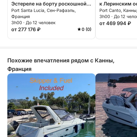
Эстереле на борту роскошной
к Леринским о
Port Santa Lucia, Сен-Рафаэль,
Port Canto, Канн
яхты – укромные бухты и
роскошном суд
Франция
3h00 · До 12 чел
первоклассный отдых по
частный круиз
3h00 · До 12 человек
от 469 994 ₽
системе «все включено».
включено».
от 277 176 ₽
0 (0)
Похожие впечатления рядом с Канны,
Франция