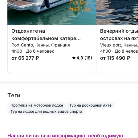
Отдохните на
Вечерний отды
комфортабельном катере
островах на ях
Port Canto, Канны, Франция
Vieux port, Канны
вокруг Леринских островов в
4h00 · До 6 человек
4h00 · До 8 чело
течение 4 часов. Специальная
от 65 277 ₽
от 115 490 ₽
4.8 (18)
скидка для пар!
Tеги
Прогулка на моторной лодке
Тур на роскошной яхте
Тур на лодке для водных видов спорта
Нашли ли вы всю информацию, необходимую