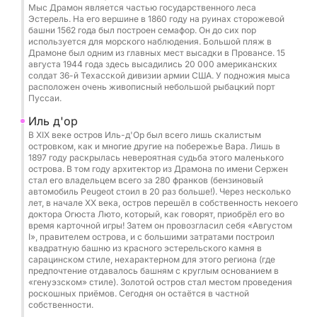
Мыс Драмон является частью государственного леса
Топливо
Эстерель. На его вершине в 1860 году на руинах сторожевой
башни 1562 года был построен семафор. Он до сих пор
Безалкогольные напитки
используется для морского наблюдения. Большой пляж в
Сапсерфинг и сноркелинг
Драмоне был одним из главных мест высадки в Провансе. 15
августа 1944 года здесь высадились 20 000 американских
Полный комплект спасательного снаряжения
солдат 36-й Техасской дивизии армии США. У подножия мыса
расположен очень живописный небольшой рыбацкий порт
Пуссаи.
Дополнительные услуги и опции (оплачиваются в
порту):
Иль д'ор
Сиобоб: 80 евро / бронирование
В XIX веке остров Иль-д'Ор был всего лишь скалистым
островком, как и многие другие на побережье Вара. Лишь в
Вейкборд: 50 евро / день
1897 году раскрылась невероятная судьба этого маленького
Дон: 50 евро / бронирование
острова. В том году архитектор из Драмона по имени Сержен
стал его владельцем всего за 280 франков (бензиновый
Фотограф / дрон по запросу
автомобиль Peugeot стоил в 20 раз больше!). Через несколько
лет, в начале XX века, остров перешёл в собственность некоего
доктора Огюста Люто, который, как говорят, приобрёл его во
Кейтеринг / обед на борту: 50 евро / человек
время карточной игры! Затем он провозгласил себя «Августом
Пляжное полотенце: 5 евро / день
I», правителем острова, и с большими затратами построил
квадратную башню из красного эстерельского камня в
Повар: 250 евро / день
сарацинском стиле, нехарактерном для этого региона (где
Возможные маршруты:
предпочтение отдавалось башням с круглым основанием в
«генуэзском» стиле). Золотой остров стал местом проведения
Канны и их кристально чистые воды
роскошных приёмов. Сегодня он остаётся в частной
Сен-Тропе
собственности.