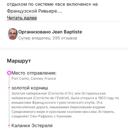
отдыхом по системе «все включено» на
Французской Ривьере.
Читать далее
В сопровождении профессиональной команды вы
совершите спокойное плавание к самым
Организовано Jean Baptiste
красивым местам региона: бирюзовым водам,
Супер владелец ·
295 отзывов
уединенным бухтам и знаковым
достопримечательностям.
Маршрут
Просторная и прекрасно оборудованная яхта
Pershing X5 предлагает первоклассный комфорт с
Mесто отправления:
Port Canto, Cannes, France
множеством зон отдыха, идеально подходящих
для принятия солнечных ванн, совместного
золотой корниш
приема пищи или занятий водными видами
Золотая набережная (Corniche d'Or), или Эстерельская
набережная (Corniche de l'Estérel), была открыта в 1903 году по
спорта.
инициативе Французского туристического клуба. Эта
великолепная дорога, омываемая бирюзовыми водами
Средиземного моря и красными скалами массива Эстерель,
Включено:
соединяет Сен-Рафаэль с Каннами.
Профессиональный шкипер и экипаж (включая
Каланки Эстереля
стюардессу)