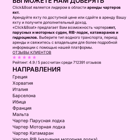
ВЫ МОЖЕТЕ НАМ ДОВЕРЯТЬ
Click&Boat является лидером в области
аренды чартеров
яхт.
Арендуйте яхту по доступной цене или сдайте в аренду Вашу
яхту и получите дополнительный доход.
«Click&Boat» предлагает Вам возможность чартера
яхт,
парусных и моторных суден, RIB-лодок, катамаранов и
гидроциклов.
Выберите тип водного транспорта, период
аренды и свяжитесь с владельцем для более подробной
информации с помощью нашей платформы.
ОТЗЫВЫ КЛИЕНТОВ
Рейтинг:
4.9 / 5
рассчитан среди 712391 отзывов
НАПРАВЛЕНИЯ
Греция
Хорватия
Италия
Барселона
Ибица
Франция
Мальта
Чартер Парусная лодка
Чартер Моторная лодка
Чартер Катамаран
Чартер RIB (надувная моторная лодка)