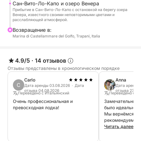
Маршрут также включает в себя потрясающее
Сан-Вито-Ло-Капо и озеро Венера
озеро Венеры и прибытие в Сан-Вито-Ло-Капо,
Прибытие в Сан-Вито-Ло-Капо с остановкой на берегу озера
Венера, известного своими неповторимыми цветами и
один из самых знаковых городов западной
расслабляющей атмосферой.
Сицилии. На борту будут предоставлены вода,
Bозвращение в:
соки, безалкогольные напитки и свежие фрукты,
Marina di Castellammare del Golfo, Trapani, Italia
чтобы вы могли с комфортом провести день в
море. Благодаря перерывам на купание,
захватывающим пейзажам и моментам полного
4.9/5
·
14 отзывов
расслабления, это путешествие позволит вам
открыть для себя самую аутентичную и
Отзывы представлены в хронологическом порядке
захватывающую сторону сицилийского
Carlo
Anna
побережья.
C
Дата аренды 03.08.2026 · Дата
Дата аренды 
отзыва 04.08.2026
отзыва 23.07
Переведено с Итальянский
Переведено с Ан
Услуги шкипера и топливо не включены в
Очень профессиональная и
Замечательный д
стоимость путешествия. Оплата услуг шкипера
превосходная лодка!
было идеально. 
производится непосредственно в порту и
Мы вернёмся. Н
рекомендуем.
составляет 50 евро.
Читать далее