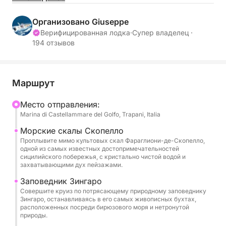
захватывающих дух пейзажей, проплывая между
природным заповедником Зингаро и
Организовано Giuseppe
знаменитыми Фараглиони-де-Скопелло до Сан-
Верифицированная лодка
·
Супер владелец ·
194 отзывов
Вито-Ло-Капо. Этот тур идеально подходит для
тех, кто ищет день отдыха, моря и знакомства с
местами, доступными только по морю.
Маршрут
В течение дня вы посетите одни из самых
Mесто отправления:
красивых бухт региона, включая Фосса-делло-
Marina di Castellammare del Golfo, Trapani, Italia
Стинко, Кала-Бьянка и Кала-Росса, известные
своими бирюзовыми водами и чистым морским
Морские скалы Скопелло
Проплывите мимо культовых скал Фараглиони-де-Скопелло,
дном, идеально подходящими для купания и
одной из самых известных достопримечательностей
отдыха. Круиз продолжится к живописным
сицилийского побережья, с кристально чистой водой и
захватывающими дух пейзажами.
Фаральони-де-Скопелло и вдоль великолепного
природного заповедника Зингаро, с остановками
Заповедник Зингаро
в Кала-Капрерия, Кала-дель-Варо, Кала-делла-
Совершите круиз по потрясающему природному заповеднику
Зингаро, останавливаясь в его самых живописных бухтах,
Диза, Кала-Берретта, Кала-Маринелла, Кала-
расположенных посреди бирюзового моря и нетронутой
дель-Уццо и Кала-Тоннарелла-дель-Уццо.
природы.