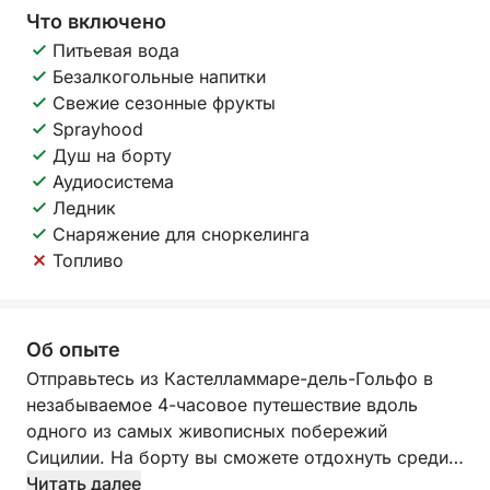
Что включено
Питьевая вода
Безалкогольные напитки
Свежие сезонные фрукты
Sprayhood
Душ на борту
Аудиосистема
Ледник
Снаряжение для сноркелинга
Топливо
Об опыте
Отправьтесь из Кастелламмаре-дель-Гольфо в
незабываемое 4-часовое путешествие вдоль
одного из самых живописных побережий
Сицилии. На борту вы сможете отдохнуть среди
кристально чистых вод, нетронутых бухт и
Читать далее