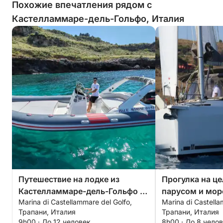
Похожие впечатления рядом с
Кастелламмаре-дель-Гольфо, Италия
Путешествие на лодке из
Прогулка на ц
Кастелламмаре-дель-Гольфо в
парусом и мор
Marina di Castellammare del Golfo,
Marina di Castella
Сан-Вито-Ло-Капо
путешествие в
Трапани, Италия
Трапани, Италия
заповеднике З
9h00 · До 12 человек
8h00 · До 8 чело